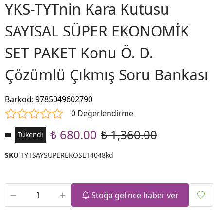
YKS-TYTnin Kara Kutusu
SAYISAL SÜPER EKONOMİK
SET PAKET Konu Ö. D.
Çözümlü Çıkmış Soru Bankası
Barkod
:
9785049602790
0 Değerlendirme
₺ 680.00
₺ 1,360.00
Tükendi
SKU
TYTSAYSUPEREKOSET4048kd
Stoğa gelince haber ver