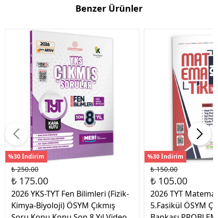
Benzer Ürünler
%30 İndirim
%30 İndirim
₺ 250.00
₺ 150.00
₺ 175.00
₺ 105.00
2026 YKS-TYT Fen Bilimleri (Fizik-
2026 TYT Matemat
Kimya-Biyoloji) ÖSYM Çıkmış
5.Fasikül ÖSYM Çı
Soru Konu Konu Son 8 Yıl Video
Bankası PROBLEM