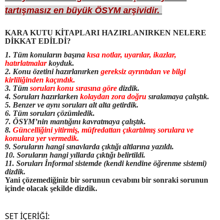
tartışmasız en büyük ÖSYM arşividir.
KARA KUTU KİTAPLARI HAZIRLANIRKEN NELERE
DİKKAT EDİLDİ?
1. Tüm konuların başına
kısa notlar, uyarılar, ikazlar,
hatırlatmalar
koyduk.
2. Konu özetini hazırlanırken
gereksiz ayrıntıdan ve bilgi
kirliliğinden kaçındık.
3. Tüm
soruları konu sırasına göre
dizdik.
4. Soruları hazırlarken
kolaydan zora doğru
sıralamaya çalıştık.
5. Benzer ve aynı soruları alt alta getirdik.
6. Tüm soruları çözümledik.
7. ÖSYM’nin mantığını kavratmaya çalıştık.
8.
Güncelliğini yitirmiş, müfredattan çıkartılmış sorulara ve
konulara yer vermedik.
9. Soruların hangi sınavlarda çıktığı altlarına yazıldı.
10. Soruların hangi yıllarda çıktığı belirtildi.
11. Soruları İnformal sistemde (kendi kendine öğrenme sistemi)
dizdik.
Yani çözemediğiniz bir sorunun cevabını bir sonraki sorunun
içinde olacak şekilde dizdik.
SET İÇERİĞİ: