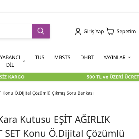
Giriş Yap
Sepetim
YABANCI
TUS
MBSTS
DHBT
YAYINLAR
DİL
İZ KARGO
500 TL ve ÜZERİ ÜCRETS
5. SINIF (İOKBS)
AYT
ÖABT
U KİTAPLARI
U KİTAPLARI
KARA KUTU KİTAPLARI
KARA KUTU KİTAPLARI
ÖZGÜN ÜRÜNLER
 Konu Ö.Dijital Çözümlü Çıkmış Soru Bankası
RÜNLER
RÜNLER
ÖZGÜN ÜRÜNLER
ÖZGÜN ÜRÜNLER
KARA KUTU KİTAPLARI
Kara Kutusu EŞİT AĞIRLIK
 SET Konu Ö.Dijital Çözümlü