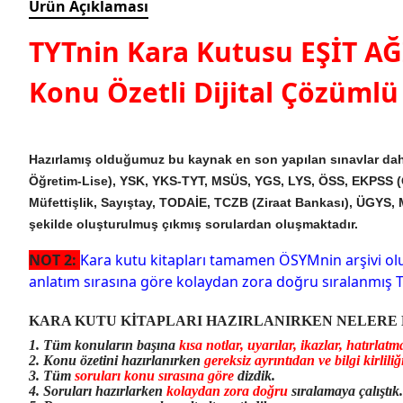
Ürün Açıklaması
TYTnin Kara Kutusu EŞİT AĞ
Konu Özetli Dijital Çözümlü
Hazırlamış olduğumuz bu kaynak en son yapılan sınavlar dah
Öğretim-Lise), YSK, YKS-TYT, MSÜS, YGS, LYS, ÖSS, EKPSS (ÖM
Müfettişlik, Sayıştay, TODAİE, TCZB (Ziraat Bankası), ÜGYS, 
şekilde oluşturulmuş çıkmış sorulardan oluşmaktadır.
NOT 2:
Kara kutu kitapları tamamen ÖSYMnin arşivi olu
anlatım sırasına göre kolaydan zora doğru sıralanmış T
KARA KUTU KİTAPLARI HAZIRLANIRKEN NELERE 
1. Tüm konuların başına
kısa notlar, uyarılar, ikazlar, hatırlatm
2. Konu özetini hazırlanırken
gereksiz ayrıntıdan ve bilgi kirlil
3. Tüm
soruları konu sırasına göre
dizdik.
4. Soruları hazırlarken
kolaydan zora doğru
sıralamaya çalıştık.