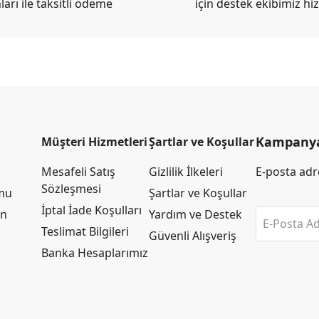
ları ile taksitli ödeme
için destek ekibimiz hi
Kampanya 
Müşteri Hizmetleri
Şartlar ve Koşullar
Mesafeli Satış
Gizlilik İlkeleri
E-posta adre
Sözleşmesi
rmu
Şartlar ve Koşullar
İptal İade Koşulları
an
Yardım ve Destek
E-Posta Ad
Teslimat Bilgileri
Güvenli Alışveriş
Banka Hesaplarımız