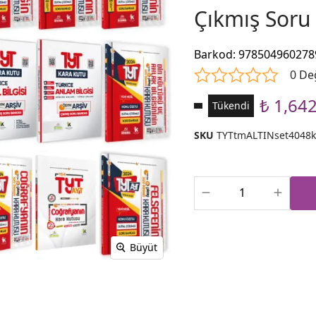
Çıkmış Soru
Barkod
:
978504960278
0 De
₺ 1,64
Tükendi
SKU
TYTtmALTINset4048
Büyüt