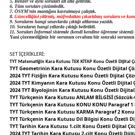
5. Benzer ve aynı soruları alt alta getirdik.
6. Tüm soruları çözümledik.
7. ÖSYM’nin mantığını kavratmaya çalıştık.
8.
Güncelliğini yitirmiş, müfredattan çıkartılmış sorulara ve ko
9. Soruların hangi sınavlarda çıktığı altlarına yazıldı.
10. Soruların hangi yıllarda çıktığı belirtildi.
11. Soruları İnformal sistemde (kendi kendine öğrenme sistemi) 
Yani çözemediğiniz bir sorunun cevabını bir sonraki sorunun i
SET İÇERİKLERİ:
TYT Matematiğin Kara Kutusu TEK KİTAP Konu Özetli Dijital 
TYT Geometrinin Kara Kutusu Konu Özetli Dijital 
2024 TYT Fiziğin Kara Kutusu Konu Özetli Dijital Ç
2024 TYT Kimyanın Kara Kutusu Konu Özetli Dijital
2024 TYT Biyolojinin Kara Kutusu Konu Özetli Dijit
TYT Türkçenin Kara Kutusu ANLAM BİLGİSİ (Sözcük-
TYT Türkçenin Kara Kutusu KONU KONU Paragraf 1 K
TYT Türkçenin Kara Kutusu KARMA Paragraf 2 Konu 
TYT Türkçenin Kara Kutusu Dil Bilgisi Konu Özetli 
TYT Tarihin Kara Kutusu 1.cilt Konu Özetli Dijital 
2024 TYT Tarihin Kara Kutusu 2.cilt Konu Özetli Dij