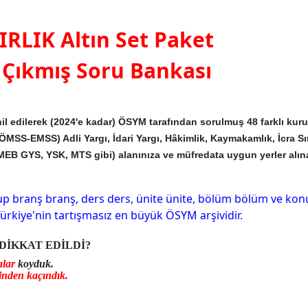
IRLIK Altın Set Paket
 Çıkmış Soru Bankası
il edilerek (2024'e kadar) ÖSYM tarafından sorulmuş 48 farklı ku
SS-EMSS) Adli Yargı, İdari Yargı, Hâkimlik, Kaymakamlık, İcra Sı
MEB GYS, YSK, MTS gibi) alanınıza ve müfredata uygun yerler alına
p branş branş, ders ders, ünite ünite, bölüm bölüm ve kon
ürkiye'nin tartışmasız en büyük ÖSYM arşividir.
DİKKAT EDİLDİ?
alar
koyduk.
iğinden kaçındık.