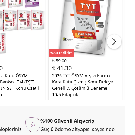
%30 İndirim
%35
₺ 59.00
₺ 
0
₺ 41.30
₺ 
ara Kutu ÖSYM
2026 TYT ÖSYM Arşivi Karma
20
 Bankası TM (EŞİT
Kara Kutu Çıkmış Soru Türkiye
Çı
TIN SET Konu Özetli
Geneli D. Çözümlü Deneme
4l
m
10/5.Kitapçık
Vi
%100 Güvenli Alışveriş
lepleriniz
Güçlü ödeme altyapısı sayesinde