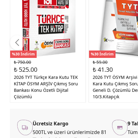
%30 İndirim
%30 İndirim
₺ 750.00
₺ 59.00
₺ 525.00
₺ 41.30
2026 TYT Türkçe Kara Kutu TEK
2026 TYT ÖSYM Arşiv
KİTAP ÖSYM ARŞİV Çıkmış Soru
Kara Kutu Çıkmış Soru
Bankası Konu Özetli Dijital
Geneli D. Çözümlü D
Çözümlü
10/3.Kitapçık
Ücretsiz Kargo
9 Ta
500TL ve üzeri ürünlerimizde 81
Tüm 