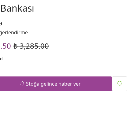
 Bankası
9
ğerlendirme
2.50
₺ 3,285.00
kd
Stoğa gelince haber ver