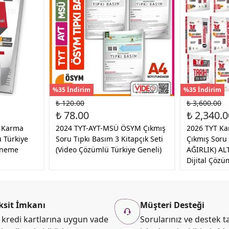
%35 İndirim
%35 İndirim
₺ 120.00
₺ 3,600.00
₺ 78.00
₺ 2,340.0
i Karma
2024 TYT-AYT-MSÜ ÖSYM Çıkmış
2026 TYT K
 Türkiye
Soru Tıpkı Basım 3 Kitapçık Seti
Çıkmış Soru
eneme
(Video Çözümlü Türkiye Geneli)
AĞIRLIK) AL
Dijital Çözü
ksit İmkanı
Müşteri Desteği
kredi kartlarına uygun vade
Sorularınız ve destek ta