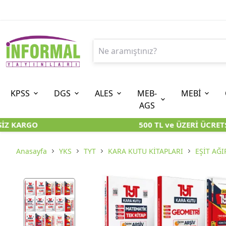
KPSS
DGS
ALES
MEB-
MEBİ
AGS
Z KARGO
500 TL ve ÜZERİ ÜCRETSİ
9. SINIF
ÖN LİSANS
8. SINIF (LGS-İOKBS)
10. SINIF
ORTAÖĞRETİM
7. SINIF (
ÖZGÜN ÜRÜNLER
KARA KUTU KİTAPLARI
KARA KUTU KİTAPLARI
KARA KUTU KİTAPLAR
KARA KUTU KİTAPLAR
KARA KUTU 
Anasayfa
YKS
TYT
KARA KUTU KİTAPLARI
EŞİT AĞI
KARA KUTU KİTAPLARI
ÖZGÜN ÜRÜNLER
ÖZGÜN ÜRÜNLER
ÖZGÜN ÜRÜNLER
ÖZGÜN ÜRÜNLER
ÖZGÜN ÜR