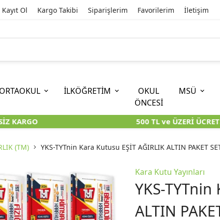
Kayıt Ol
Kargo Takibi
Siparişlerim
Favorilerim
İletişim
ORTAOKUL
İLKÖĞRETİM
OKUL
MSÜ
ÖNCESİ
Z KARGO
500 TL ve ÜZERİ ÜCRETS
İOKBS)
11. SINIF
EĞİTİM BİLİMLERİ
6. SINIF (İOKBS)
TYT
LİSANS
I
I
KİTAPLARI
KARA KUTU KİTAPLARI
KARA KUTU KİTAPLARI
KARA KUTU KİTAPLARI
KARA KUT
KARA KUT
RLIK (TM)
YKS-TYTnin Kara Kutusu EŞİT AĞIRLIK ALTIN PAKET SET
ÜNLER
ÖZGÜN ÜRÜNLER
ÖZGÜN ÜRÜNLER
ÖZGÜN ÜRÜNLER
ÖZGÜN Ü
ÖZGÜN Ü
Kara Kutu Yayınları
YKS-TYTnin 
ALTIN PAKET