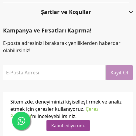
Şartlar ve Koşullar
Kampanya ve Fırsatları Kaçırma!
E-posta adresinizi bırakarak yeniliklerden haberdar
olabilirsiniz!
E-Posta Adresi
Kayıt Ol
Sitemizde, deneyiminizi kişiselleştirmek ve analiz
etmek için çerezler kullanıyoruz.
Çerez
Politikası
'nı inceleyebilirsiniz.
Tüm hakları saklıdır.
Powered by
ikas
Kabul ediyorum.