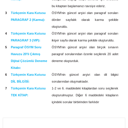
bu kitaptan başlamanızı tavsiye ederiz.
3
Türkçenin Kara Kutusu
ÖSYM'nin güncel arşivi olan paragraf soruları
PARAGRAF 2 (Karma):
dörder sayfalık olarak karma şekilde
oluşturuldu.
4
Türkçenin Kara Kutusu
ÖSYM'nin güncel arşivi olan paragraf soruları
PARAGRAF 3 (VIP):
ikişer sayfa ola­rak karma şekilde oluşturuldu.
5
Paragraf ÖSYM Soru
ÖSYM'nin güncel arşivi olan birçok sınavın
Havuzu 20'li Çıkmış
paragraf soruların­dan özenle seçilerek 20 adet
Dijital Çözümlü Deneme
deneme oluşturduk.
Kitabı:
6
Türkçenin Kara Kutusu
ÖSYM'nin güncel arşivi olan dil bilgisi
DİL BİLGİSİ:
sorularından oluşmak­tadır.
7
Türkçenin Kara Kutusu
1-2 ve 6. maddedeki kitaplardan soru seçilerek
TEK KİTAP:
oluşturulmuş­tur. Diğer 6 maddedeki kitapların
içindeki sorular birbirinden farklıdır