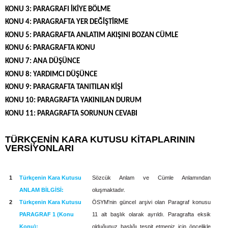
KONU 3: PARAGRAFI İKİYE BÖLME
KONU 4: PARAGRAFTA YER DEĞİŞTİRME
KONU 5: PARAGRAFTA ANLATIM AKIŞINI BOZAN CÜMLE
KONU 6: PARAGRAFTA KONU
KONU 7: ANA DÜŞÜNCE
KONU 8: YARDIMCI DÜŞÜNCE
KONU 9: PARAGRAFTA TANITILAN KİŞİ
KONU 10: PARAGRAFTA YAKINILAN DURUM
KONU 11: PARAGRAFTA SORUNUN CEVABI
TÜRKÇENİN KARA KUTUSU KİTAPLARININ
VERSİYONLARI
1
Türkçenin Kara Kutusu
Sözcük Anlam ve Cümle Anlamından
ANLAM BİLGİSİ:
oluşmaktadır.
2
Türkçenin Kara Kutusu
ÖSYM'nin güncel arşivi olan Paragraf konusu
PARAGRAF 1 (Konu
11 alt başlık ola­rak ayrıldı. Paragrafta eksik
Konu):
olduğunuz başlığı tespit etmeniz için öncelikle