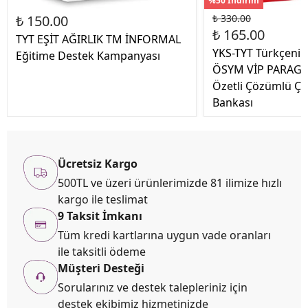
%50 İndirim
₺ 150.00
₺ 330.00
₺ 165.00
TYT EŞİT AĞIRLIK TM İNFORMAL
YKS-TYT Türkçenin
Eğitime Destek Kampanyası
ÖSYM VİP PARAGR
Özetli Çözümlü Çı
Bankası
Ücretsiz Kargo
500TL ve üzeri ürünlerimizde 81 ilimize hızlı
kargo ile teslimat
9 Taksit İmkanı
Tüm kredi kartlarına uygun vade oranları
ile taksitli ödeme
Müşteri Desteği
Sorularınız ve destek talepleriniz için
destek ekibimiz hizmetinizde