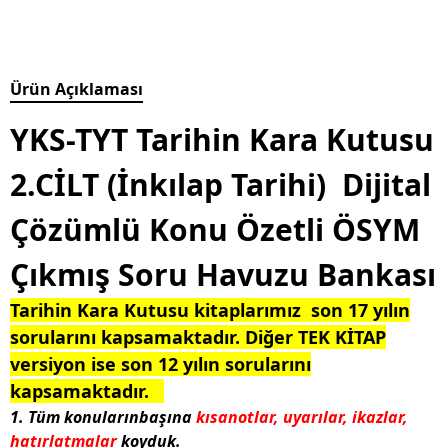
Ürün Açıklaması
YKS-TYT Tarihin Kara Kutusu
2.CİLT (İnkılap Tarihi) Dijital
Çözümlü Konu Özetli ÖSYM
Çıkmış Soru Havuzu Bankası
Tarihin Kara Kutusu kitaplarımız son 17 yılın
sorularını kapsamaktadır. Diğer TEK KİTAP
versiyon ise son 12 yılın sorularını
kapsamaktadır.
1. Tüm konularınbaşına
kısanotlar, uyarılar, ikazlar,
hatırlatmalar
koyduk.