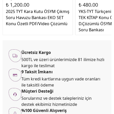
₺ 1,200.00
₺ 480.00
2025 TYT Kara Kutu ÖSYM Çıkmış
YKS-TYT Türkçenin
Soru Havuzu Bankası EKO SET
TEK KİTAP Konu Öz
Konu Özetli PDF/Video Çözümlü
D.Çözümlü ÖSYM A
Soru Bankası
Ücretsiz Kargo
500TL ve üzeri ürünlerimizde 81 ilimize hızlı
kargo ile teslimat
9 Taksit İmkanı
Tüm kredi kartlarına uygun vade oranları
ile taksitli ödeme
Müşteri Desteği
Sorularınız ve destek talepleriniz için
destek ekibimiz hizmetinizde
%100 Güvenli Alışveriş