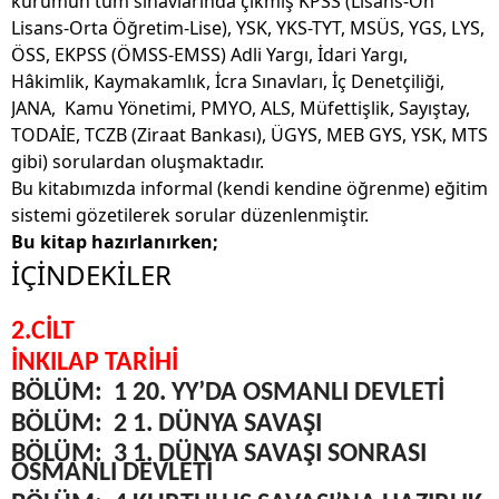
kurumun tüm sınavlarında çıkmış KPSS
(Lisans-Ön
Lisans-Orta Öğretim-Lise), YSK,
YKS-TYT, MSÜS, YGS, LYS,
ÖSS, EKPSS (ÖMSS-EMSS) Adli Yargı, İdari Yargı,
Hâkimlik, Kaymakamlık, İcra Sınavları, İç Denetçiliği,
JANA, Kamu Yönetimi, PMYO, ALS, Müfettişlik, Sayıştay,
TODAİE, TCZB (Ziraat Bankası), ÜGYS, MEB GYS, YSK, MTS
gibi) sorulardan oluşmaktadır.
Bu kitabımızda informal (kendi kendine öğrenme) eğitim
sistemi gözetilerek sorular düzenlenmiştir.
Bu kitap hazırlanırken;
İÇİNDEKİLER
2.CİLT
İNKILAP TARİHİ
BÖLÜM:
1 20. YY’DA OSMANLI DEVLETİ
BÖLÜM:
2 1. DÜNYA SAVAŞI
BÖLÜM:
3 1. DÜNYA SAVAŞI SONRASI
OSMANLI DEVLETİ