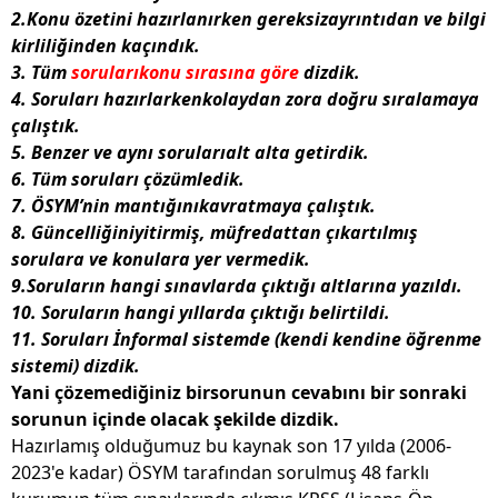
2.Konu özetini hazırlanırken
gereksizayrıntıdan ve bilgi
kirliliğinden kaçındık.
3. Tüm
sorularıkonu sırasına göre
dizdik.
4. Soruları hazırlarken
kolaydan zora doğru
sıralamaya
çalıştık.
5. Benzer ve aynı sorularıalt alta getirdik.
6. Tüm soruları çözümledik.
7. ÖSYM’nin mantığınıkavratmaya çalıştık.
8.
Güncelliğiniyitirmiş, müfredattan çıkartılmış
sorulara ve konulara yer vermedik.
9.Soruların hangi sınavlarda çıktığı altlarına yazıldı.
10. Soruların hangi yıllarda çıktığı belirtildi.
11. Soruları İnformal sistemde (kendi kendine öğrenme
sistemi) dizdik.
Yani çözemediğiniz birsorunun cevabını bir sonraki
sorunun içinde olacak şekilde dizdik.
Hazırlamış olduğumuz bu kaynak son 17 yılda (2006-
2023'e kadar) ÖSYM tarafından sorulmuş 48 farklı