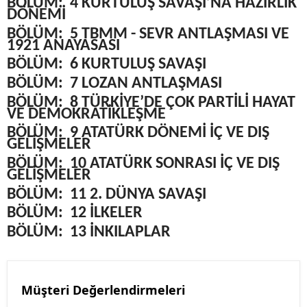
BÖLÜM:
4 KURTULUŞ SAVAŞI’NA HAZIRLIK
DÖNEMİ
BÖLÜM:
5 TBMM - SEVR ANTLAŞMASI VE
1921 ANAYASASI
BÖLÜM:
6 KURTULUŞ SAVAŞI
BÖLÜM:
7 LOZAN ANTLAŞMASI
BÖLÜM:
8 TÜRKİYE’DE ÇOK PARTİLİ HAYAT
VE DEMOKRATİKLEŞME
BÖLÜM:
9 ATATÜRK DÖNEMİ İÇ VE DIŞ
GELİŞMELER
BÖLÜM:
10 ATATÜRK SONRASI İÇ VE DIŞ
GELİŞMELER
BÖLÜM:
11 2. DÜNYA SAVAŞI
BÖLÜM:
12 İLKELER
BÖLÜM:
13 İNKILAPLAR
Müşteri Değerlendirmeleri