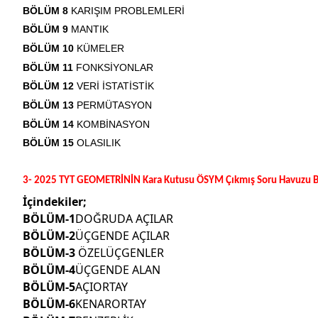
BÖLÜM 8
KARIŞIM PROBLEMLERİ
BÖLÜM 9
MANTIK
BÖLÜM 10
KÜMELER
BÖLÜM 11
FONKSİYONLAR
BÖLÜM 12
VERİ İSTATİSTİK
BÖLÜM 13
PERMÜTASYON
BÖLÜM 14
KOMBİNASYON
BÖLÜM 15
OLASILIK
3- 2025 TYT GEOMETRİNİN Kara Kutusu ÖSYM Çıkmış Soru Havuzu B
İçindekiler;
BÖLÜM-1
DOĞRUDA AÇILAR
BÖLÜM-2
ÜÇGENDE AÇILAR
BÖLÜM-3
ÖZELÜÇGENLER
BÖLÜM-4
ÜÇGENDE ALAN
BÖLÜM-5
AÇIORTAY
BÖLÜM-6
KENARORTAY