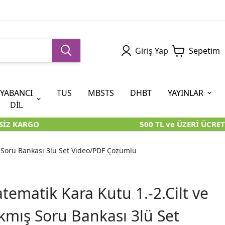
Giriş Yap
Sepetim
YABANCI
TUS
MBSTS
DHBT
YAYINLAR
DİL
Z KARGO
500 TL ve ÜZERİ ÜCRETSİ
5. SINIF (İOKBS)
AYT
ÖABT
U KİTAPLARI
U KİTAPLARI
KARA KUTU KİTAPLARI
KARA KUTU KİTAPLARI
ÖZGÜN ÜRÜNLER
ş Soru Bankası 3lü Set Video/PDF Çözümlü
RÜNLER
RÜNLER
ÖZGÜN ÜRÜNLER
ÖZGÜN ÜRÜNLER
KARA KUTU KİTAPLARI
ematik Kara Kutu 1.-2.Cilt ve
kmış Soru Bankası 3lü Set