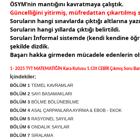
ÖSYM’nin mantığını kavratmaya çalıştık.
Güncelliğini yitirmiş, müfredattan çıkartılmış
Soruların hangi sınavlarda çıktığı altlarına yazı
Soruların hangi yıllarda çıktığı belirtildi.
Soruları İnformal sistemde (kendi kendine öğr
şekilde dizdik.
Başarı hakka girmeden mücadele edenlerin olsu
1- 2025 TYT MATEMATİĞİN Kara Kutusu 1.Cilt CEBİR Çıkmış Soru Ba
İçindekiler;
BÖLÜM 1
TEMEL KAVRAMLAR
BÖLÜM 2
SAYI BASAMAKLARI
BÖLÜM 3
BÖLME BÖLÜNEBİLME
BÖLÜM 4
ASAL ÇARPANLARA AYIRMA & EBOB - EKOK
BÖLÜM 5
RASYONEL SAYILAR
BÖLÜM 6
ONDALIK SAYILAR
BÖLÜM 7
SIRALAMA