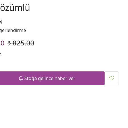
Çözümlü
4
ğerlendirme
00
₺ 825.00
0
Stoğa gelince haber ver