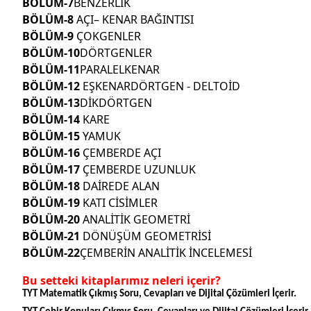
BÖLÜM-7
BENZERLİK
BÖLÜM-8
AÇI– KENAR BAĞINTISI
BÖLÜM-9
ÇOKGENLER
BÖLÜM-10
DÖRTGENLER
BÖLÜM-11
PARALELKENAR
BÖLÜM-12
EŞKENARDÖRTGEN - DELTOİD
BÖLÜM-13
DİKDÖRTGEN
BÖLÜM-14
KARE
BÖLÜM-15
YAMUK
BÖLÜM-16
ÇEMBERDE AÇI
BÖLÜM-17
ÇEMBERDE UZUNLUK
BÖLÜM-18
DAİREDE ALAN
BÖLÜM-19
KATI CİSİMLER
BÖLÜM-20
ANALİTİK GEOMETRİ
BÖLÜM-21
DÖNÜŞÜM GEOMETRİSİ
BÖLÜM-22
ÇEMBERİN ANALİTİK İNCELEMESİ
Bu setteki kitaplarımız neleri içerir?
TYT Matematik Çıkmış Soru, Cevapları ve Dijital Çözümleri İçerir.