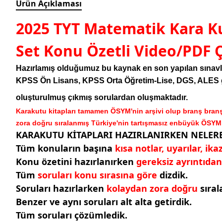
Ürün Açıklaması
2025 TYT Matematik Kara Ku
Set Konu Özetli Video/PDF
Hazırlamış olduğumuz bu kaynak en son yapılan sınavla
KPSS Ön Lisans, KPSS Orta Öğretim-Lise, DGS, ALES gibi
oluşturulmuş çıkmış sorulardan oluşmaktadır.
Karakutu kitapları tamamen ÖSYM'nin arşivi olup branş branş
zora doğru sıralanmış Türkiye'nin tartışmasız enbüyük ÖSYM a
KARAKUTU KİTAPLARI HAZIRLANIRKEN NELERE
Tüm konuların başına
kısa notlar, uyarılar, ika
Konu özetini hazırlanırken
gereksiz ayrıntıdan 
Tüm
soruları konu sırasına göre
dizdik.
Soruları hazırlarken
kolaydan zora doğru
sıral
Benzer ve aynı soruları alt alta getirdik.
Tüm soruları çözümledik.