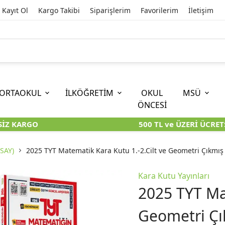
Kayıt Ol
Kargo Takibi
Siparişlerim
Favorilerim
İletişim
ORTAOKUL
İLKÖĞRETİM
OKUL
MSÜ
ÖNCESİ
Z KARGO
500 TL ve ÜZERİ ÜCRETSİ
İOKBS)
11. SINIF
EĞİTİM BİLİMLERİ
6. SINIF (İOKBS)
TYT
LİSANS
I
I
KİTAPLARI
KARA KUTU KİTAPLARI
KARA KUTU KİTAPLARI
KARA KUTU KİTAPLARI
KARA KUT
KARA KUT
(SAY)
2025 TYT Matematik Kara Kutu 1.-2.Cilt ve Geometri Çıkmı
ÜNLER
ÖZGÜN ÜRÜNLER
ÖZGÜN ÜRÜNLER
ÖZGÜN ÜRÜNLER
ÖZGÜN Ü
ÖZGÜN Ü
Kara Kutu Yayınları
2025 TYT Mat
Geometri Çı