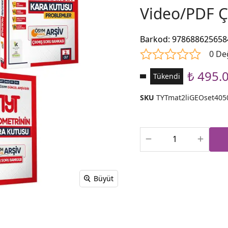
Video/PDF 
Barkod
:
978688625658
0 De
₺ 495.
Tükendi
SKU
TYTmat2liGEOset405
Büyüt