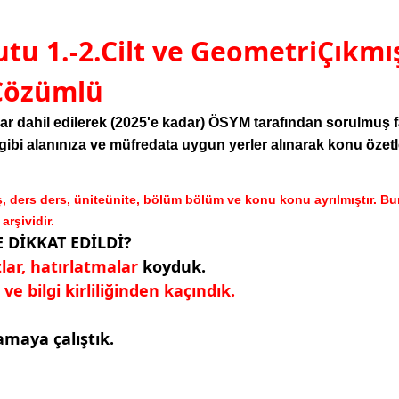
tu 1.-2.Cilt ve GeometriÇıkmı
 Çözümlü
r dahil edilerek (2025'e kadar) ÖSYM tarafından sorulmuş f
 alanınıza ve müfredata uygun yerler alınarak konu özetler
, ders ders, üniteünite, bölüm bölüm ve konu konu ayrılmıştır. 
rşividir.
 DİKKAT EDİLDİ?
zlar, hatırlatmalar
koyduk.
ve bilgi kirliliğinden kaçındık.
amaya çalıştık.