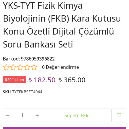
YKS-TYT Fizik Kimya
Biyolojinin (FKB) Kara Kutusu
Konu Özetli Dijital Çözümlü
Soru Bankası Seti
Barkod
:
9786059396822
0 Değerlendirme
₺ 182.50
₺ 365.00
%50 İndirim
SKU
TYTFKBSET4044
Sepete Ekle