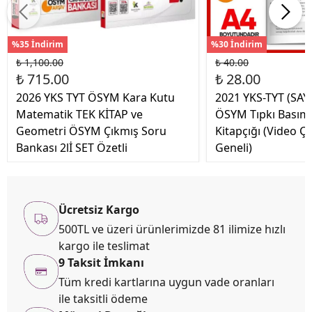
%35 İndirim
%30 İndirim
₺ 1,100.00
₺ 40.00
₺ 715.00
₺ 28.00
2026 YKS TYT ÖSYM Kara Kutu
2021 YKS-TYT (SAY
Matematik TEK KİTAP ve
ÖSYM Tıpkı Basım
Geometri ÖSYM Çıkmış Soru
Kitapçığı (Video Ç
Bankası 2lİ SET Özetli
Geneli)
Ücretsiz Kargo
500TL ve üzeri ürünlerimizde 81 ilimize hızlı
kargo ile teslimat
9 Taksit İmkanı
Tüm kredi kartlarına uygun vade oranları
ile taksitli ödeme