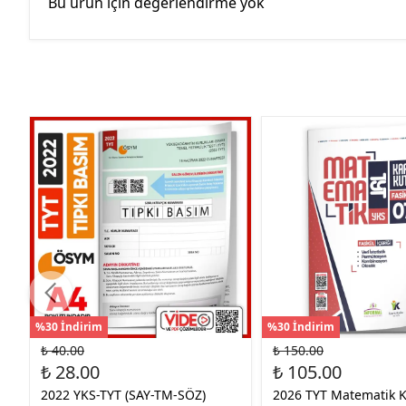
Bu ürün için değerlendirme yok
%30 İndirim
%30 İndirim
₺ 40.00
₺ 150.00
₺ 28.00
₺ 105.00
2022 YKS-TYT (SAY-TM-SÖZ)
2026 TYT Matematik 