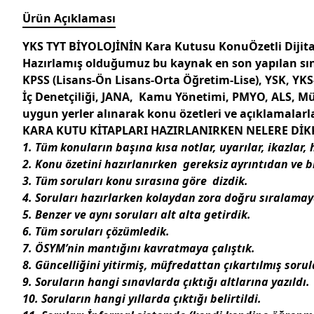
Ürün Açıklaması
YKS TYT BİYOLOJİNİN Kara Kutusu KonuÖzetli Diji
Hazırlamış olduğumuz bu kaynak en son yapılan sın
KPSS (Lisans-Ön Lisans-Orta Öğretim-Lise), YSK, YKS
İç Denetçiliği, JANA, Kamu Yönetimi, PMYO, ALS, Müf
uygun yerler alınarak konu özetleri ve açıklamalar
KARA KUTU KİTAPLARI HAZIRLANIRKEN NELERE DİKK
1. Tüm konuların başına
kısa notlar, uyarılar, ikazlar,
2. Konu özetini hazırlanırken
gereksiz ayrıntıdan ve bi
3. Tüm
soruları konu sırasına göre
dizdik.
4. Soruları hazırlarken
kolaydan zora doğru
sıralamaya
5. Benzer ve aynı soruları alt alta getirdik.
6. Tüm soruları çözümledik.
7. ÖSYM’nin mantığını kavratmaya çalıştık.
8.
Güncelliğini yitirmiş, müfredattan çıkartılmış soru
9. Soruların hangi sınavlarda çıktığı altlarına yazıldı.
10. Soruların hangi yıllarda çıktığı belirtildi.