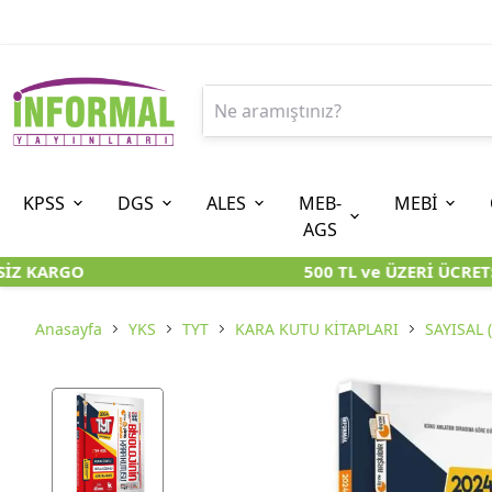
KPSS
DGS
ALES
MEB-
MEBİ
AGS
İZ KARGO
500 TL ve ÜZERİ ÜCRETS
9. SINIF
ÖN LİSANS
8. SINIF (LGS-İOKBS)
10. SINIF
ORTAÖĞRETİM
7. SINIF (
ÖZGÜN ÜRÜNLER
KARA KUTU KİTAPLARI
KARA KUTU KİTAPLARI
KARA KUTU KİTAPLAR
KARA KUTU KİTAPLAR
KARA KUTU 
Anasayfa
YKS
TYT
KARA KUTU KİTAPLARI
SAYISAL 
KARA KUTU KİTAPLARI
ÖZGÜN ÜRÜNLER
ÖZGÜN ÜRÜNLER
ÖZGÜN ÜRÜNLER
ÖZGÜN ÜRÜNLER
ÖZGÜN ÜR