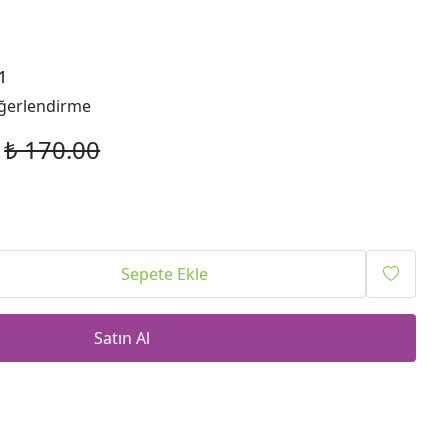
1
ğerlendirme
₺ 170.00
Sepete Ekle
Satın Al