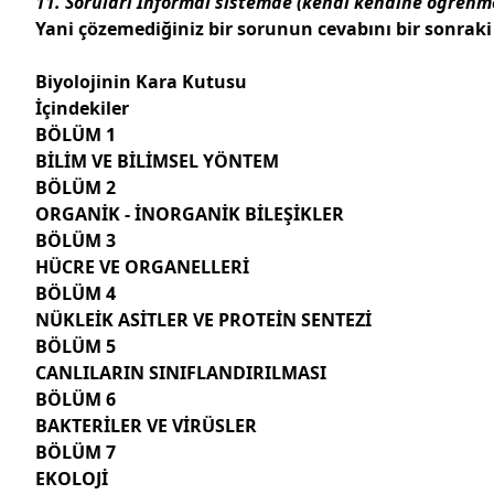
11. Soruları İnformal sistemde (kendi kendine öğrenme
Yani çözemediğiniz bir sorunun cevabını bir sonraki
Biyolojinin Kara Kutusu
İçindekiler
BÖLÜM 1
BİLİM VE BİLİMSEL YÖNTEM
BÖLÜM 2
ORGANİK - İNORGANİK BİLEŞİKLER
BÖLÜM 3
HÜCRE VE ORGANELLERİ
BÖLÜM 4
NÜKLEİK ASİTLER VE PROTEİN SENTEZİ
BÖLÜM 5
CANLILARIN SINIFLANDIRILMASI
BÖLÜM 6
BAKTERİLER VE VİRÜSLER
BÖLÜM 7
EKOLOJİ