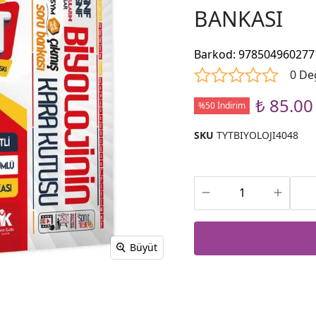
BANKASI
Barkod
:
978504960277
0 De
₺ 85.00
%50 İndirim
SKU
TYTBIYOLOJI4048
Büyüt