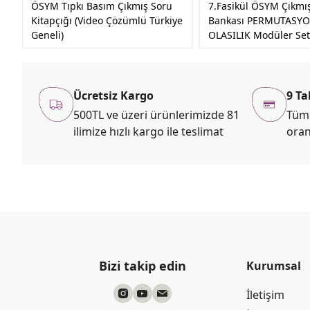
ÖSYM Tıpkı Basım Çıkmış Soru
7.Fasikül ÖSYM Çıkmı
Kitapçığı (Video Çözümlü Türkiye
Bankası PERMUTASYO
Geneli)
OLASILIK Modüler Set
Ücretsiz Kargo
9 Ta
500TL ve üzeri ürünlerimizde 81
Tüm 
ilimize hızlı kargo ile teslimat
oran
Bizi takip edin
Kurumsal
İletişim