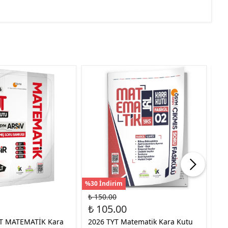
%30 İndirim
%40
₺ 150.00
₺ 
₺ 105.00
₺ 
YT MATEMATİK Kara
2026 TYT Matematik Kara Kutu
20