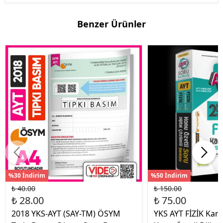
Benzer Ürünler
%30 İndirim
%50 İndirim
₺ 40.00
₺ 150.00
₺ 28.00
₺ 75.00
2018 YKS-AYT (SAY-TM) ÖSYM
YKS AYT FİZİK Kara