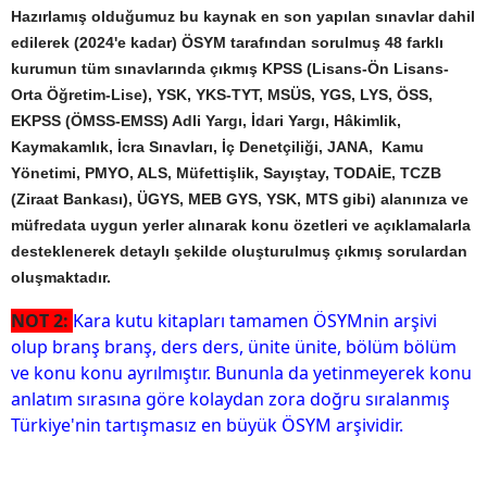
Hazırlamış olduğumuz bu kaynak en son yapılan sınavlar dahil
edilerek (2024'e kadar) ÖSYM tarafından sorulmuş 48 farklı
kurumun tüm sınavlarında çıkmış KPSS (Lisans-Ön Lisans-
Orta Öğretim-Lise), YSK, YKS-TYT, MSÜS, YGS, LYS, ÖSS,
EKPSS (ÖMSS-EMSS) Adli Yargı, İdari Yargı, Hâkimlik,
Kaymakamlık, İcra Sınavları, İç Denetçiliği, JANA, Kamu
Yönetimi, PMYO, ALS, Müfettişlik, Sayıştay, TODAİE, TCZB
(Ziraat Bankası), ÜGYS, MEB GYS, YSK, MTS gibi) alanınıza ve
müfredata uygun yerler alınarak konu özetleri ve açıklamalarla
desteklenerek detaylı şekilde oluşturulmuş çıkmış sorulardan
oluşmaktadır.
NOT 2:
Kara kutu kitapları tamamen ÖSYMnin arşivi
olup branş branş, ders ders, ünite ünite, bölüm bölüm
ve konu konu ayrılmıştır. Bununla da yetinmeyerek konu
anlatım sırasına göre kolaydan zora doğru sıralanmış
Türkiye'nin tartışmasız en büyük ÖSYM arşividir.