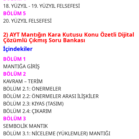
18. YÜZYIL - 19. YÜZYIL FELSEFESİ
BÖLÜM 5
20. YÜZYIL FELSEFESİ
2) AYT Mantığın Kara Kutusu Konu Özetli Dijital
Çözümlü Çıkmış Soru Bankası
İçindekiler
BÖLÜM 1
MANTIĞA GİRİŞ
BÖLÜM 2
KAVRAM – TERİM
BÖLÜM 2.1: ÖNERMELER
BÖLÜM 2.2: ÖNERMELER ARASI İLİŞKİLER
BÖLÜM 2.3: KIYAS (TASIM)
BÖLÜM 2.4: ÇIKARIM
BÖLÜM 3
SEMBOLİK MANTIK
BÖLÜM 3.1: NİCELEME (YÜKLEMLER) MANTIĞI