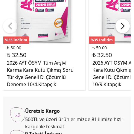
%35 İndirim
%35 İndirim
₺ 50.00
₺ 50.00
₺ 32.50
₺ 32.50
2026 AYT ÖSYM Tüm Arşivi
2026 AYT ÖSYM Ar
Karma Kara Kutu Çıkmış Soru
Kara Kutu Çıkmış 
Türkiye Geneli D. Çözümlü
Geneli D. Çözüml
Deneme 10/4.Kitapçık
10/9.Kitapçık
Ücretsiz Kargo
500TL ve üzeri ürünlerimizde 81 ilimize hızlı
kargo ile teslimat
9 Taksit İmkanı