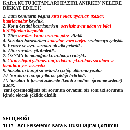
KARA KUTU KİTAPLARI HAZIRLANIRKEN NELERE
DİKKAT EDİLDİ?
1. Tüm konuların başına
kısa notlar, uyarılar, ikazlar,
hatırlatmalar
koyduk.
2. Konu özetini hazırlanırken
gereksiz ayrıntıdan ve bilgi
kirliliğinden kaçındık.
3. Tüm
soruları konu sırasına göre
dizdik.
4. Soruları hazırlarken
kolaydan zora doğru
sıralamaya çalıştık.
5. Benzer ve aynı soruları alt alta getirdik.
6. Tüm soruları çözümledik.
7. ÖSYM’nin mantığını kavratmaya çalıştık.
8.
Güncelliğini yitirmiş, müfredattan çıkartılmış sorulara ve
konulara yer vermedik.
9. Soruların hangi sınavlarda çıktığı altlarına yazıldı.
10. Soruların hangi yıllarda çıktığı belirtildi.
11. Soruları İnformal sistemde (kendi kendine öğrenme sistemi)
dizdik.
Yani çözemediğiniz bir sorunun cevabını bir sonraki sorunun
içinde olacak şekilde dizdik.
SET İÇERİĞİ:
1) TYT-AYT Felsefenin Kara Kutusu Dijital Çözümlü