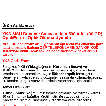
Ürün Açıklaması
YKS-MSÜ Deneme Sınavları İçin 500 Adet (90.GR)
OptikForm - Optik Okuma Uyumlu
NOT: Bu optik formlar 90 gr olarak optik okuma cihazına göre
tasarlanmıştır. Sadece CEP TELEFONLARINDAN QR KOD
sistemiyle okutulacak şekilde daha ekonomik paketlerimiz
vardır.
YKS Optik Form
Bu paket,
YKS (Yükseköğretim Kurumları Sınavı) ve
MSÜ(Milli Savunma Üniversitesi Sınavları)
için özel olarak
tasarlanmış, standartlara uygun
500 adet optik form
içerir.
Deneme sınavları ve soru çözümleri sırasında kullanabileceğiniz
bu formlar, gerçek sınav deneyimini yaşamanız için idealdir.
Temel Özellikler:
Yüksek Kalite Kağıt:
Optik formlar, dayanıklı ve yüksek kaliteli
90 gr 1. hamur kağıttan
üretilmiştir. Bu sayede silme ve
işaretleme işlemleri sırasında yıpranmaya karşı dirençlidir.