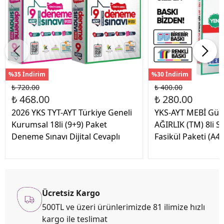
%35 İndirim
%30 İndirim
₺ 720.00
₺ 400.00
₺ 468.00
₺ 280.00
2026 YKS TYT-AYT Türkiye Geneli
YKS-AYT MEBİ Günc
Kurumsal 18li (9+9) Paket
AĞIRLIK (TM) 8li 
Deneme Sınavı Dijital Cevaplı
Fasikül Paketi (A4
Ücretsiz Kargo
500TL ve üzeri ürünlerimizde 81 ilimize hızlı
kargo ile teslimat