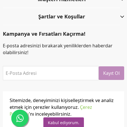
Şartlar ve Koşullar
Kampanya ve Fırsatları Kaçırma!
E-posta adresinizi bırakarak yeniliklerden haberdar
olabilirsiniz!
E-Posta Adresi
Kayıt Ol
Sitemizde, deneyiminizi kişiselleştirmek ve analiz
etmek için çerezler kullanıyoruz.
Çerez
Politikası
'nı inceleyebilirsiniz.
Tüm hakları saklıdır.
Powered by
ikas
Kabul ediyorum.