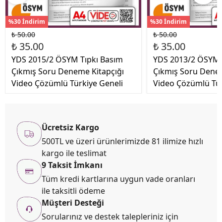
%30 İndirim
%30 İndirim
₺ 50.00
₺ 50.00
₺ 35.00
₺ 35.00
YDS 2015/2 ÖSYM Tıpkı Basım
YDS 2013/2 ÖSYM 
Çıkmış Soru Deneme Kitapçığı
Çıkmış Soru Denem
Video Çözümlü Türkiye Geneli
Video Çözümlü Tür
Ücretsiz Kargo
500TL ve üzeri ürünlerimizde 81 ilimize hızlı
kargo ile teslimat
9 Taksit İmkanı
Tüm kredi kartlarına uygun vade oranları
ile taksitli ödeme
Müşteri Desteği
Sorularınız ve destek talepleriniz için