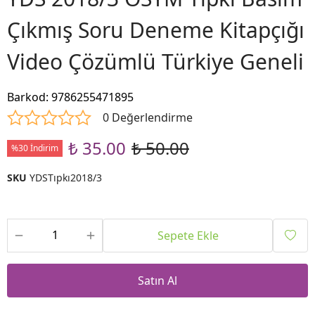
Çıkmış Soru Deneme Kitapçığı
Video Çözümlü Türkiye Geneli
Barkod
:
9786255471895
0 Değerlendirme
₺ 35.00
₺ 50.00
%30 İndirim
SKU
YDSTıpkı2018/3
Sepete Ekle
Satın Al