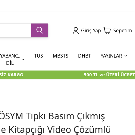
Giriş Yap
Sepetim
YABANCI
TUS
MBSTS
DHBT
YAYINLAR
DİL
İZ KARGO
500 TL ve ÜZERİ ÜCRETS
5. SINIF (İOKBS)
AYT
ÖABT
U KİTAPLARI
U KİTAPLARI
KARA KUTU KİTAPLARI
KARA KUTU KİTAPLARI
ÖZGÜN ÜRÜNLER
RÜNLER
RÜNLER
ÖZGÜN ÜRÜNLER
ÖZGÜN ÜRÜNLER
KARA KUTU KİTAPLARI
ÖSYM Tıpkı Basım Çıkmış
 Kitapçığı Video Çözümlü