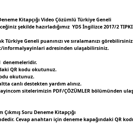
 Deneme Kitapçığı Video Çözümlü Türkiye Geneli
ceğiniz şekilde hazırladığımız
YDS İngilizce 2017/2 TIPK
 Türkiye Geneli puanınızı ve sıralamanızı görebilirsiniz
informalyayinlari adresinden ulaşabilirsiniz.
M
denemeleridir.
ndaki QR kodu okutunuz.
kodu okutunuz.
tta canlı destekten yardım alınız.
yayincom sitelerimizin PDF/ÇÖZÜMLER bölümünden ulaşa
sım Çıkmış Soru Deneme Kitapçığı
ndedir. Cevap anahtarı için deneme kapağındaki QR kod