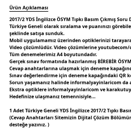
Ürün Açıklaması
2017/2 YDS İngilizce ÖSYM Tıpkı Basım Çıkmış Soru
Türkiye Geneli olarak sıralama ve puanınızı görebile
şeklinde satışa sunduk.
Mobil uygulamamız üzerinden optiklerinizi tarayarak
Video çözümlüdür. Video çözümlerine youtubecom/c/
Tüm denemelerimiz A4 boyutundadır.
Gerçek sınav formatında hazırlanmış
BİREBİR ÖSY
Cevap anahtarlarına ulaşmak için deneme kapağı
Sınav değerlendirme için deneme kapağındaki QR 
Sorun yaşamanız halinde informalyayinlaricom da al
Ekstra optiklere informalyayinlaricom ve karakutu
Hedefinize ulaşmanız temennisiyle...
1 Adet Türkiye Geneli YDS İngilizce 2017/2 Tıpkı Ba
(Cevap Anahtarları Sitemizin Dijital Çözüm Bölümü
desteğe yazınız. )