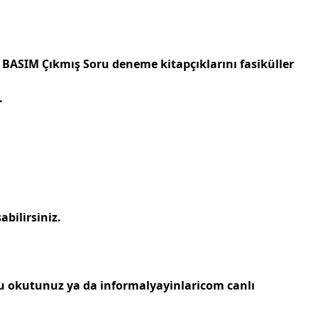
I BASIM Çıkmış Soru
deneme kitapçıklarını fasiküller
.
bilirsiniz.
u okutunuz ya da informalyayinlaricom canlı