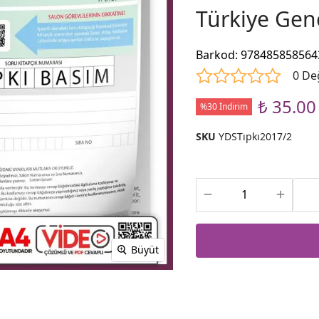
Türkiye Gen
Barkod
:
978485858564
0 De
₺ 35.00
%30 İndirim
SKU
YDSTıpkı2017/2
Büyüt