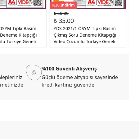
%30 İndirim
%30
₺ 50.00
₺ 
₺ 35.00
₺ 
ÖSYM Tıpkı Basım
YDS 2021/1 ÖSYM Tıpkı Basım
YD
 Deneme Kitapçığı
Çıkmış Soru Deneme Kitapçığı
Çı
lü Türkiye Geneli
Video Çözümlü Türkiye Geneli
Vi
%100 Güvenli Alışveriş
lepleriniz
Güçlü ödeme altyapısı sayesinde
zmetinizde
kredi kartınız güvende