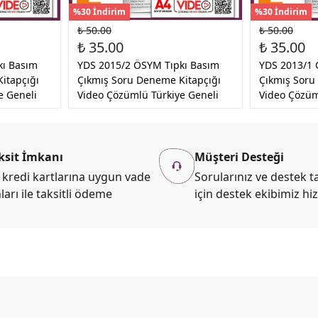
%30 İndirim
%30 İndirim
₺ 50.00
₺ 50.00
₺ 35.00
₺ 35.00
kı Basım
YDS 2015/2 ÖSYM Tıpkı Basım
YDS 2013/1 
itapçığı
Çıkmış Soru Deneme Kitapçığı
Çıkmış Soru
e Geneli
Video Çözümlü Türkiye Geneli
Video Çözüm
ksit İmkanı
Müşteri Desteği
kredi kartlarına uygun vade
Sorularınız ve destek ta
ları ile taksitli ödeme
için destek ekibimiz hi