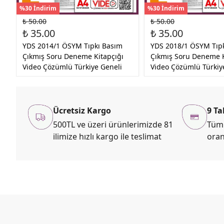
%30 İndirim
%30 İndirim
₺ 50.00
₺ 50.00
₺ 35.00
₺ 35.00
YDS 2014/1 ÖSYM Tıpkı Basım
YDS 2018/1 ÖSYM Tıp
Çıkmış Soru Deneme Kitapçığı
Çıkmış Soru Deneme K
Video Çözümlü Türkiye Geneli
Video Çözümlü Türkiy
Ücretsiz Kargo
9 Ta
500TL ve üzeri ürünlerimizde 81
Tüm 
ilimize hızlı kargo ile teslimat
oran