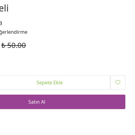
eli
3
ğerlendirme
₺ 50.00
Sepete Ekle
Satın Al