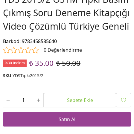
Çıkmış Soru Deneme Kitapçığı
Video Çözümlü Türkiye Geneli
Barkod
:
9783458585640
0 Değerlendirme
₺ 35.00
₺ 50.00
%30 İndirim
SKU
YDSTıpkı2015/2
Sepete Ekle
Satın Al