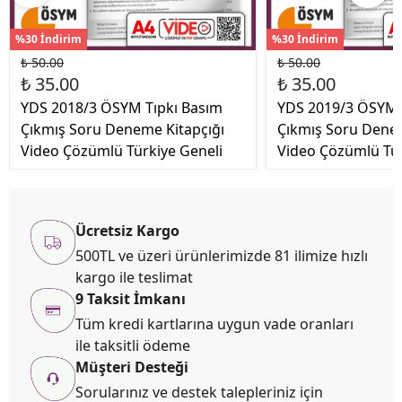
%30 İndirim
%30 İndirim
₺ 50.00
₺ 50.00
₺ 35.00
₺ 35.00
YDS 2018/3 ÖSYM Tıpkı Basım
YDS 2019/3 ÖSYM 
Çıkmış Soru Deneme Kitapçığı
Çıkmış Soru Denem
Video Çözümlü Türkiye Geneli
Video Çözümlü Tür
Ücretsiz Kargo
500TL ve üzeri ürünlerimizde 81 ilimize hızlı
kargo ile teslimat
9 Taksit İmkanı
Tüm kredi kartlarına uygun vade oranları
ile taksitli ödeme
Müşteri Desteği
Sorularınız ve destek talepleriniz için