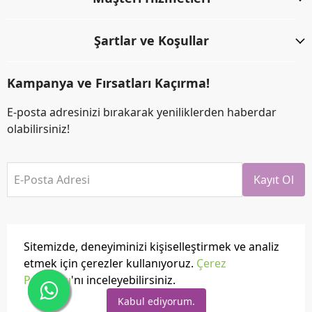
Şartlar ve Koşullar
Kampanya ve Fırsatları Kaçırma!
E-posta adresinizi bırakarak yeniliklerden haberdar
olabilirsiniz!
E-Posta Adresi
Kayıt Ol
Sitemizde, deneyiminizi kişiselleştirmek ve analiz
etmek için çerezler kullanıyoruz.
Çerez
Politikası
'nı inceleyebilirsiniz.
Tüm hakları saklıdır.
Powered by
ikas
Kabul ediyorum.