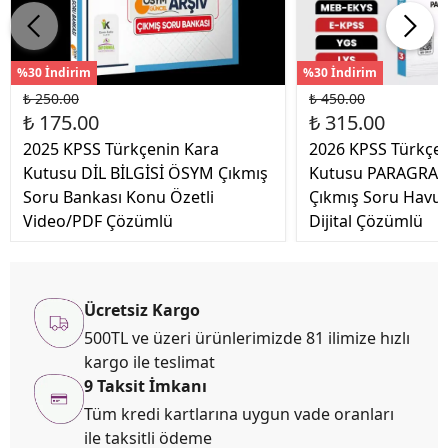
%30 İndirim
%30 İndirim
₺ 250.00
₺ 450.00
₺ 175.00
₺ 315.00
2025 KPSS Türkçenin Kara
2026 KPSS Türkçen
Kutusu DİL BİLGİSİ ÖSYM Çıkmış
Kutusu PARAGRAF
Soru Bankası Konu Özetli
Çıkmış Soru Havu
Video/PDF Çözümlü
Dijital Çözümlü
Ücretsiz Kargo
500TL ve üzeri ürünlerimizde 81 ilimize hızlı
kargo ile teslimat
9 Taksit İmkanı
Tüm kredi kartlarına uygun vade oranları
ile taksitli ödeme