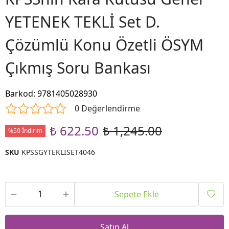
YETENEK TEKLİ Set D.
Çözümlü Konu Özetli ÖSYM
Çıkmış Soru Bankası
Barkod
:
9781405028930
0 Değerlendirme
₺ 622.50
₺ 1,245.00
%50 İndirim
SKU
KPSSGYTEKLISET4046
Sepete Ekle
Satın Al