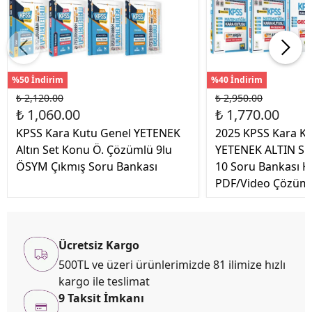
%50 İndirim
%40 İndirim
₺ 2,120.00
₺ 2,950.00
₺ 1,060.00
₺ 1,770.00
KPSS Kara Kutu Genel YETENEK
2025 KPSS Kara K
Altın Set Konu Ö. Çözümlü 9lu
YETENEK ALTIN SE
ÖSYM Çıkmış Soru Bankası
10 Soru Bankası K
PDF/Video Çözüm
Ücretsiz Kargo
500TL ve üzeri ürünlerimizde 81 ilimize hızlı
kargo ile teslimat
9 Taksit İmkanı