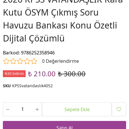
Kutu ÖSYM Çıkmış Soru
Havuzu Bankası Konu Özetli
Dijital Çözümlü
Barkod
:
9786252358946
0 Değerlendirme
₺ 210.00
₺ 300.00
%30 İndirim
SKU
KPSSvatandaslık4052
Sepete Ekle
Satın Al