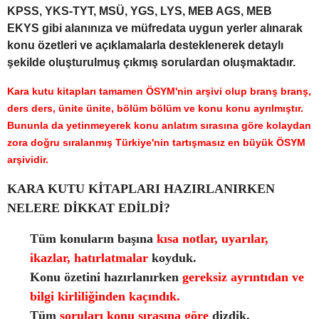
KPSS, YKS-TYT, MSÜ, YGS, LYS, MEB AGS, MEB
EKYS gibi alanınıza ve müfredata uygun yerler alınarak
konu özetleri ve açıklamalarla desteklenerek detaylı
şekilde oluşturulmuş çıkmış sorulardan oluşmaktadır.
Kara kutu kitapları tamamen ÖSYM'nin arşivi olup branş branş,
ders ders, ünite ünite, bölüm bölüm ve konu konu ayrılmıştır.
Bununla da yetinmeyerek konu anlatım sırasına göre kolaydan
zora doğru sıralanmış Türkiye'nin tartışmasız en büyük ÖSYM
arşividir.
KARA KUTU KİTAPLARI HAZIRLANIRKEN
NELERE DİKKAT EDİLDİ?
Tüm konuların başına
kısa notlar, uyarılar,
ikazlar, hatırlatmalar
koyduk.
Konu özetini hazırlanırken
gereksiz ayrıntıdan ve
bilgi kirliliğinden kaçındık.
Tüm
soruları konu sırasına göre
dizdik.