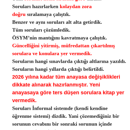
Soruları hazırlarken
kolaydan zora
doğru
sıralamaya çalıştık.
Benzer ve aynı soruları alt alta getirdik.
Tüm soruları çözümledik.
ÖSYM’nin mantığını kavratmaya çalıştık.
Güncelliğini yitirmiş, müfredattan çıkartılmış
sorulara ve konulara yer vermedik.
Soruların hangi sınavlarda çıktığı altlarına yazıldı.
Soruların hangi yıllarda çıktığı belirtildi.
2026 yılına kadar tüm anayasa değişiklikleri
dikkate alınarak hazırlanmıştır. Yeni
anayasaya göre ters düşen sorulara kitap yer
vermedik.
Soruları İnformal sistemde (kendi kendine
öğrenme sistemi) dizdik. Yani çözemediğiniz bir
sorunun cevabını bir sonraki sorunun içinde