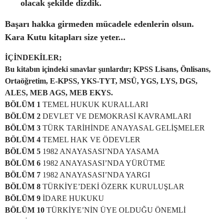
olacak şekilde dizdik.
Başarı hakka girmeden mücadele edenlerin olsun.
Kara Kutu kitapları size yeter...
İÇİNDEKİLER;
Bu kitabın içindeki sınavlar şunlardır; KPSS Lisans, Önlisans,
Ortaöğretim, E-KPSS, YKS-TYT, MSÜ, YGS, LYS, DGS,
ALES, MEB AGS, MEB EKYS.
BÖLÜM 1
TEMEL HUKUK KURALLARI
BÖLÜM 2
DEVLET VE DEMOKRASİ KAVRAMLARI
BÖLÜM 3
TÜRK TARİHİNDE ANAYASAL GELİŞMELER
BÖLÜM 4
TEMEL HAK VE ÖDEVLER
BÖLÜM 5
1982 ANAYASASI’NDA YASAMA
BÖLÜM 6
1982 ANAYASASI’NDA YÜRÜTME
BÖLÜM 7
1982 ANAYASASI’NDA YARGI
BÖLÜM 8
TÜRKİYE’DEKİ ÖZERK KURULUŞLAR
BÖLÜM 9
İDARE HUKUKU
BÖLÜM 10
TÜRKİYE’NİN ÜYE OLDUĞU ÖNEMLİ