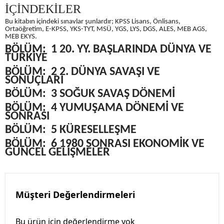
İÇİNDEKİLER
Bu kitabın içindeki sınavlar şunlardır; KPSS Lisans, Önlisans,
Ortaöğretim, E-KPSS, YKS-TYT, MSÜ, YGS, LYS, DGS, ALES, MEB AGS,
MEB EKYS.
BÖLÜM:
1 20. YY. BAŞLARINDA DÜNYA VE
TÜRKİYE
BÖLÜM:
2 2. DÜNYA SAVAŞI VE
SONUÇLARI
BÖLÜM:
3 SOĞUK SAVAŞ DÖNEMİ
BÖLÜM:
4 YUMUŞAMA DÖNEMİ VE
SONRASI
BÖLÜM:
5 KÜRESELLEŞME
BÖLÜM:
6 1980 SONRASI EKONOMİK VE
GÜNCEL GELİŞMELER
Müşteri Değerlendirmeleri
Bu ürün için değerlendirme yok