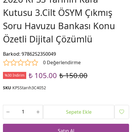
Kutusu 3.Cilt ÖSYM Çıkmış
Soru Havuzu Bankası Konu
Özetli Dijital Çözümlü
Barkod
:
9786252350049
0 Değerlendirme
₺ 105.00
₺ 150.00
%30 İndirim
SKU
KPSStarıh3C4052
Sepete Ekle
Satın Al