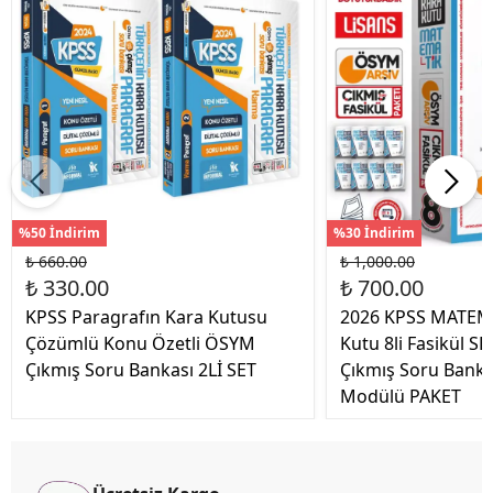
%50 İndirim
%30 İndirim
₺ 660.00
₺ 1,000.00
₺ 330.00
₺ 700.00
KPSS Paragrafın Kara Kutusu
2026 KPSS MATEM
Çözümlü Konu Özetli ÖSYM
Kutu 8li Fasikül S
Çıkmış Soru Bankası 2Lİ SET
Çıkmış Soru Bank
Modülü PAKET