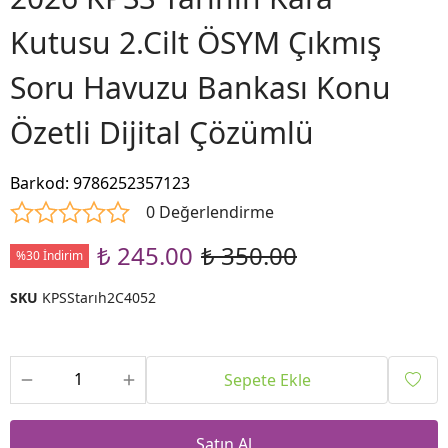
Kutusu 2.Cilt ÖSYM Çıkmış
Soru Havuzu Bankası Konu
Özetli Dijital Çözümlü
Barkod
:
9786252357123
0 Değerlendirme
₺ 245.00
₺ 350.00
%30 İndirim
SKU
KPSStarıh2C4052
Sepete Ekle
Satın Al