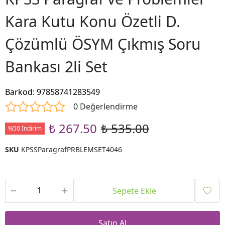
Kara Kutu Konu Özetli D.
Çözümlü ÖSYM Çıkmış Soru
Bankası 2li Set
Barkod
:
97858741283549
0 Değerlendirme
₺ 267.50
₺ 535.00
%50 İndirim
SKU
KPSSParagrafPRBLEMSET4046
Sepete Ekle
Satın Al