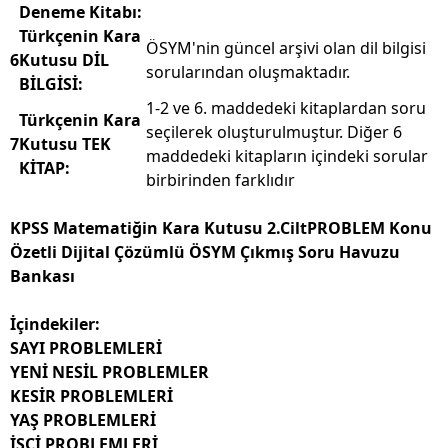
Deneme Kitabı:
Türkçenin Kara
ÖSYM'nin güncel arşivi olan dil bilgisi
6
Kutusu DİL
sorularından oluşmak­tadır.
BİLGİSİ:
1-2 ve 6. maddedeki kitaplardan soru
Türkçenin Kara
seçilerek oluşturulmuş­tur. Diğer 6
7
Kutusu TEK
maddedeki kitapların içindeki sorular
KİTAP:
birbirinden farklıdır
KPSS Matematiğin Kara Kutusu 2.CiltPROBLEM Konu
Özetli Dijital Çözümlü ÖSYM Çıkmış Soru Havuzu
Bankası
İçindekiler:
SAYI PROBLEMLERİ
YENİ NESİL PROBLEMLER
KESİR PROBLEMLERİ
YAŞ PROBLEMLERİ
İŞÇİ PROBLEMLERİ