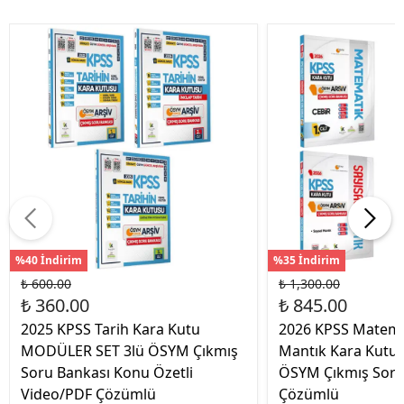
%40 İndirim
%35 İndirim
₺ 600.00
₺ 1,300.00
₺ 360.00
₺ 845.00
2025 KPSS Tarih Kara Kutu
2026 KPSS Matema
MODÜLER SET 3lü ÖSYM Çıkmış
Mantık Kara Kutu 
Soru Bankası Konu Özetli
ÖSYM Çıkmış Soru 
Video/PDF Çözümlü
Çözümlü