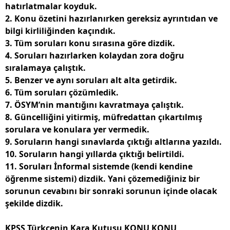
hatırlatmalar koyduk.
2. Konu özetini hazırlanırken gereksiz ayrıntıdan ve
bilgi kirliliğinden kaçındık.
3. Tüm soruları konu sırasına göre dizdik.
4. Soruları hazırlarken kolaydan zora doğru
sıralamaya çalıştık.
5. Benzer ve aynı soruları alt alta getirdik.
6. Tüm soruları çözümledik.
7. ÖSYM’nin mantığını kavratmaya çalıştık.
8. Güncelliğini yitirmiş, müfredattan çıkartılmış
sorulara ve konulara yer vermedik.
9. Soruların hangi sınavlarda çıktığı altlarına yazıldı.
10. Soruların hangi yıllarda çıktığı belirtildi.
11. Soruları İnformal sistemde (kendi kendine
öğrenme sistemi) dizdik. Yani çözemediğiniz bir
sorunun cevabını bir sonraki sorunun içinde olacak
şekilde dizdik.
KPSS Türkçenin Kara Kutusu KONU KONU