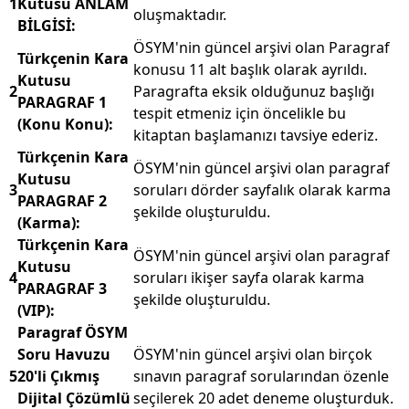
1
Kutusu ANLAM
oluşmaktadır.
BİLGİSİ:
ÖSYM'nin güncel arşivi olan Paragraf
Türkçenin Kara
konusu 11 alt başlık ola­rak ayrıldı.
Kutusu
2
Paragrafta eksik olduğunuz başlığı
PARAGRAF 1
tespit etmeniz için öncelikle bu
(Konu Konu):
kitaptan başlamanızı tavsiye ederiz.
Türkçenin Kara
ÖSYM'nin güncel arşivi olan paragraf
Kutusu
3
soruları dörder sayfalık olarak karma
PARAGRAF 2
şekilde oluşturuldu.
(Karma):
Türkçenin Kara
ÖSYM'nin güncel arşivi olan paragraf
Kutusu
4
soruları ikişer sayfa ola­rak karma
PARAGRAF 3
şekilde oluşturuldu.
(VIP):
Paragraf ÖSYM
Soru Havuzu
ÖSYM'nin güncel arşivi olan birçok
5
20'li Çıkmış
sınavın paragraf soruların­dan özenle
Dijital Çözümlü
seçilerek 20 adet deneme oluşturduk.