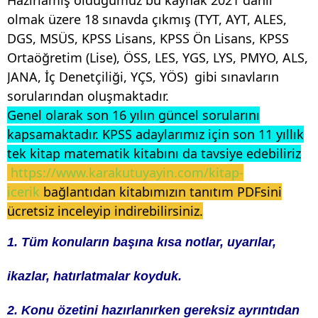
Hazırlamış olduğumuz bu kaynak 2021 dahil
olmak üzere 18 sınavda çıkmış (TYT, AYT, ALES,
DGS, MSÜS, KPSS Lisans, KPSS Ön Lisans, KPSS
Ortaöğretim (Lise), ÖSS, LES, YGS, LYS, PMYO, ALS,
JANA, İç Denetçiliği, YÇS, YÖS) gibi sınavların
sorularından oluşmaktadır.
Genel olarak son 16 yılın güncel sorularını
kapsamaktadır. KPSS adaylarımız için son 11 yıllık
tek kitap matematik kitabını da tavsiye edebiliriz
https://www.karakutuyayin.com/kitap-
icerik
bağlantıdan kitabımızın tanıtım PDFsini
ücretsiz inceleyip indirebilirsiniz.
1. Tüm konuların başına kısa notlar, uyarılar,
ikazlar, hatırlatmalar koyduk.
2. Konu özetini hazırlanırken gereksiz ayrıntıdan