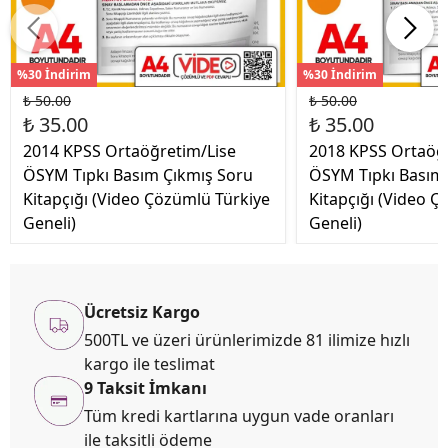
%30 İndirim
%30 İndirim
₺ 50.00
₺ 50.00
₺ 35.00
₺ 35.00
2014 KPSS Ortaöğretim/Lise
2018 KPSS Ortaöğ
ÖSYM Tıpkı Basım Çıkmış Soru
ÖSYM Tıpkı Basım
Kitapçığı (Video Çözümlü Türkiye
Kitapçığı (Video Ç
Geneli)
Geneli)
Ücretsiz Kargo
500TL ve üzeri ürünlerimizde 81 ilimize hızlı
kargo ile teslimat
9 Taksit İmkanı
Tüm kredi kartlarına uygun vade oranları
ile taksitli ödeme