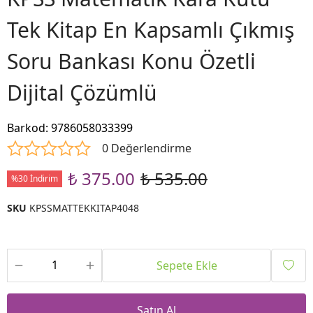
Tek Kitap En Kapsamlı Çıkmış
Soru Bankası Konu Özetli
Dijital Çözümlü
Barkod
:
9786058033399
0 Değerlendirme
₺ 375.00
₺ 535.00
%30 İndirim
SKU
KPSSMATTEKKITAP4048
Sepete Ekle
Satın Al