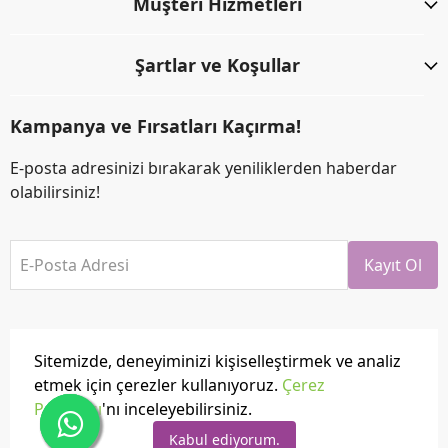
Müşteri Hizmetleri
Şartlar ve Koşullar
Kampanya ve Fırsatları Kaçırma!
E-posta adresinizi bırakarak yeniliklerden haberdar
olabilirsiniz!
E-Posta Adresi
Kayıt Ol
Sitemizde, deneyiminizi kişiselleştirmek ve analiz
etmek için çerezler kullanıyoruz.
Çerez
Politikası
'nı inceleyebilirsiniz.
Tüm hakları saklıdır.
Powered by
ikas
Kabul ediyorum.