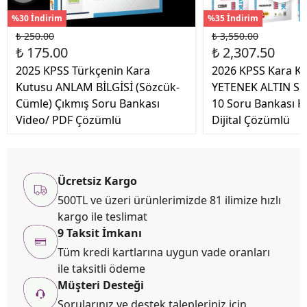
%30 İndirim
%35 İndirim
₺ 250.00
₺ 3,550.00
₺ 175.00
₺ 2,307.50
2025 KPSS Türkçenin Kara
2026 KPSS Kara K
Kutusu ANLAM BİLGİSİ (Sözcük-
YETENEK ALTIN SE
Cümle) Çıkmış Soru Bankası
10 Soru Bankası K
Video/ PDF Çözümlü
Dijital Çözümlü
Ücretsiz Kargo
500TL ve üzeri ürünlerimizde 81 ilimize hızlı
kargo ile teslimat
9 Taksit İmkanı
Tüm kredi kartlarına uygun vade oranları
ile taksitli ödeme
Müşteri Desteği
Sorularınız ve destek talepleriniz için