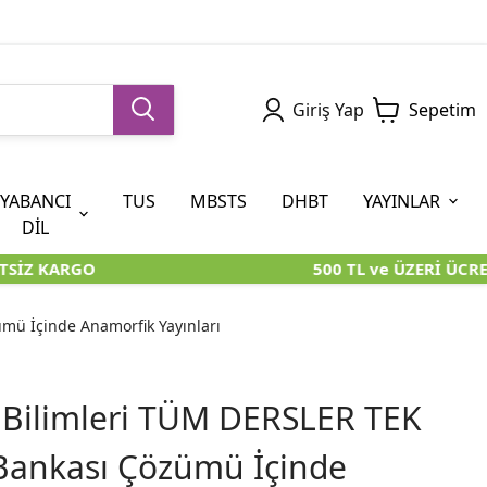
Giriş Yap
Sepetim
YABANCI
TUS
MBSTS
DHBT
YAYINLAR
DİL
SİZ KARGO
500 TL ve ÜZERİ ÜCRET
5. SINIF (İOKBS)
AYT
ÖABT
U KİTAPLARI
U KİTAPLARI
KARA KUTU KİTAPLARI
KARA KUTU KİTAPLARI
ÖZGÜN ÜRÜNLER
mü İçinde Anamorfik Yayınları
RÜNLER
RÜNLER
ÖZGÜN ÜRÜNLER
ÖZGÜN ÜRÜNLER
KARA KUTU KİTAPLARI
 Bilimleri TÜM DERSLER TEK
Bankası Çözümü İçinde