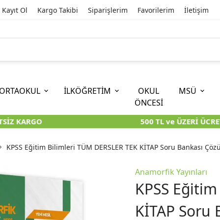
Kayıt Ol
Kargo Takibi
Siparişlerim
Favorilerim
İletişim
ORTAOKUL
İLKÖĞRETİM
OKUL
MSÜ
ÖNCESİ
SİZ KARGO
500 TL ve ÜZERİ ÜCRET
İOKBS)
11. SINIF
EĞİTİM BİLİMLERİ
6. SINIF (İOKBS)
TYT
LİSANS
I
I
KİTAPLARI
KARA KUTU KİTAPLARI
KARA KUTU KİTAPLARI
KARA KUTU KİTAPLARI
KARA KUT
KARA KUT
KPSS Eğitim Bilimleri TÜM DERSLER TEK KİTAP Soru Bankası Çözü
ÜNLER
ÖZGÜN ÜRÜNLER
ÖZGÜN ÜRÜNLER
ÖZGÜN ÜRÜNLER
ÖZGÜN Ü
ÖZGÜN Ü
Anamorfik Yayınları
KPSS Eğitim
KİTAP Soru 