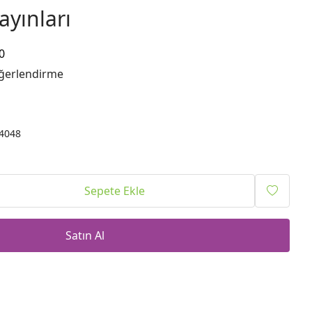
ayınları
0
ğerlendirme
4048
Sepete Ekle
Satın Al