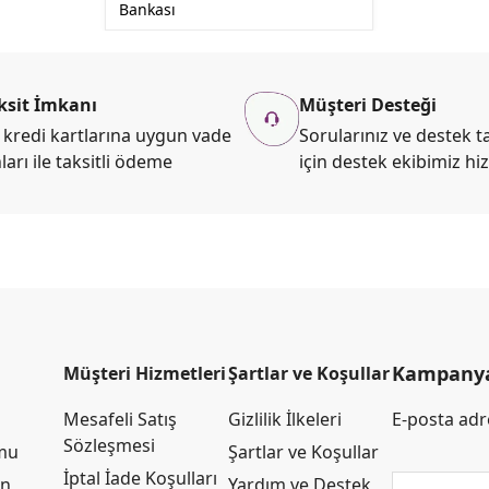
Bankası
ksit İmkanı
Müşteri Desteği
kredi kartlarına uygun vade
Sorularınız ve destek ta
ları ile taksitli ödeme
için destek ekibimiz hi
Kampanya 
Müşteri Hizmetleri
Şartlar ve Koşullar
Mesafeli Satış
Gizlilik İlkeleri
E-posta adre
Sözleşmesi
rmu
Şartlar ve Koşullar
İptal İade Koşulları
an
Yardım ve Destek