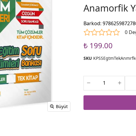
Anamorfik Y
Barkod
:
978625987278
0 De
₺ 199.00
SKU
KPSSEgtmTekAnmrfk
Büyüt