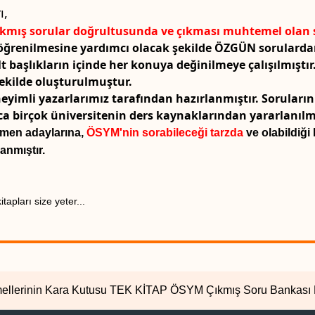
ı,
çıkmış sorular doğrultusunda ve çıkması muhtemel olan s
enilmesine yardımcı olacak şekilde ÖZGÜN sorulardan 
Alt başlıkların içinde her konuya değinilmeye çalışılmıştır
şekilde oluşturulmuştur.
yimli yazarlarımız tarafından hazırlanmıştır. Soruları
ca birçok üniversitenin ders kaynaklarından yararlanılmı
tmen adaylarına,
ÖSYM'nin sorabileceği tarzda
ve olabildiği
anmıştır.
apları size yeter...
emellerinin Kara Kutusu TEK KİTAP ÖSYM Çıkmış Soru Bankası 