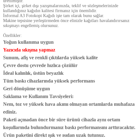
üretilmiştir.
Şirket içi, şirket dışı yazışmalarınızda, teklif ve sözleşmelerinizde
kullandığınız kağıdın kalitesi firmanız için önemlidir.
İnformal A3 Fotokopi Kağıdı işte tam olarak bunu sağlar.
Makine tepsisine yerleştirmeden önce elinizle kağıtları havalandırırsanız
sıkışmayı engellemiş olursunuz.
Özellikler:
Yoğun kullanıma uygun
Yazıcıda sıkışma yapmaz
Sunum, afiş ve renkli çıktılarda yüksek kalite
Çevre dostu çevrede hızlıca çözülür
İdeal kalınlık, üstün beyazlık
Tüm baskı cihazlarında yüksek performans
Geri dönüşüme uygun
Saklama ve Kullanım Tavsiyeleri:
Nem, toz ve yüksek hava akımı olmayan ortamlarda muhafaza
ediniz.
Paketi açmadan önce bir süre ürünü cihazla aynı ortam
koşullarında bulundurmanız baskı performansını arttıracaktır.
Ürün paketini direkt ışık ve ısıdan uzak tutunuz.