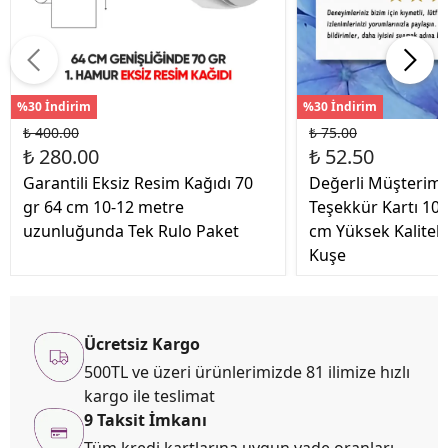
%30 İndirim
%30 İndirim
₺ 400.00
₺ 75.00
₺ 280.00
₺ 52.50
Garantili Eksiz Resim Kağıdı 70
Değerli Müşterimi
gr 64 cm 10-12 metre
Teşekkür Kartı 10
uzunluğunda Tek Rulo Paket
cm Yüksek Kaliteli
Kuşe
Ücretsiz Kargo
500TL ve üzeri ürünlerimizde 81 ilimize hızlı
kargo ile teslimat
9 Taksit İmkanı