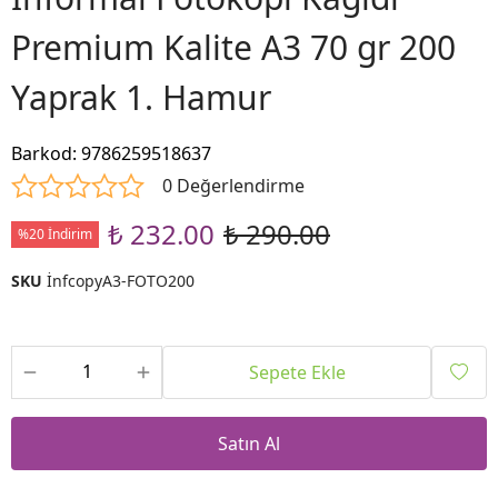
Premium Kalite A3 70 gr 200
Yaprak 1. Hamur
Barkod
:
9786259518637
0 Değerlendirme
₺ 232.00
₺ 290.00
%20 İndirim
SKU
İnfcopyA3-FOTO200
Sepete Ekle
Satın Al