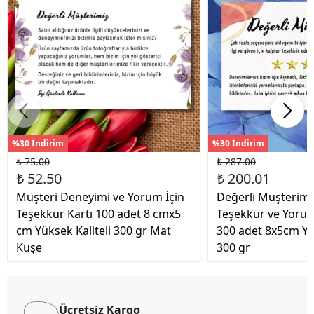
%30 İndirim
%30 İndirim
₺ 75.00
₺ 287.00
₺ 52.50
₺ 200.01
Müşteri Deneyimi ve Yorum İçin
Değerli Müşterimi
Teşekkür Kartı 100 adet 8 cmx5
Teşekkür ve Yorum 
cm Yüksek Kaliteli 300 gr Mat
300 adet 8x5cm Yü
Kuşe
300 gr
Ücretsiz Kargo