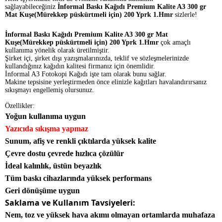
sağlayabileceğiniz
İnformal Baskı Kağıdı Premium Kalite A3 300 gr
Mat Kuşe(Mürekkep püskürtmeli için) 200 Yprk 1.Hmr
sizlerle!
İnformal Baskı Kağıdı Premium Kalite A3 300 gr Mat
Kuşe(Mürekkep püskürtmeli için) 200 Yprk 1.Hmr
çok amaçlı
kullanıma yönelik olarak üretilmiştir.
Şirket içi, şirket dışı yazışmalarınızda, teklif ve sözleşmelerinizde
kullandığınız kağıdın kalitesi firmanız için önemlidir.
İnformal A3 Fotokopi Kağıdı işte tam olarak bunu sağlar.
Makine tepsisine yerleştirmeden önce elinizle kağıtları havalandırırsanız
sıkışmayı engellemiş olursunuz.
Özellikler:
Yoğun kullanıma uygun
Yazıcıda sıkışma yapmaz
Sunum, afiş ve renkli çıktılarda yüksek kalite
Çevre dostu çevrede hızlıca çözülür
İdeal kalınlık, üstün beyazlık
Tüm baskı cihazlarında yüksek performans
Geri dönüşüme uygun
Saklama ve Kullanım Tavsiyeleri:
Nem, toz ve yüksek hava akımı olmayan ortamlarda muhafaza