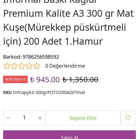
Premium Kalite A3 300 gr Mat
Kuşe(Mürekkep püskürtmeli
için) 200 Adet 1.Hamur
Barkod
:
9786256598592
0 Değerlendirme
₺ 945.00
₺ 1,350.00
%30 İndirim
SKU
İnfcopyA3-300grFOTO200ADETmat
Sepete Ekle
Satın Al