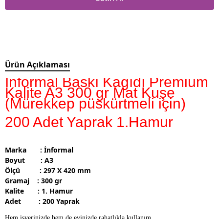
Ürün Açıklaması
İnformal Baskı Kağıdı Premium
Kalite A3 300 gr Mat Kuşe
(Mürekkep püskürtmeli için)
200 Adet Yaprak 1.Hamur
Marka : İnformal
Boyut : A3
Ölçü : 297 X 420 mm
Gramaj : 300 gr
Kalite : 1. Hamur
Adet : 200 Yaprak
Hem işyerinizde hem de evinizde rahatlıkla kullanım