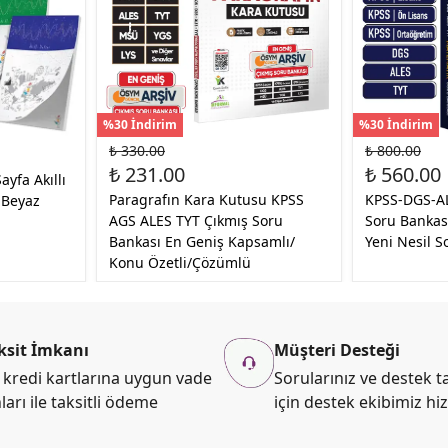
%30 İndirim
%30 İndirim
₺ 330.00
₺ 800.00
₺ 231.00
₺ 560.00
ayfa Akıllı
Paragrafın Kara Kutusu KPSS
KPSS-DGS-A
 Beyaz
AGS ALES TYT Çıkmış Soru
Soru Bankas
Bankası En Geniş Kapsamlı/
Yeni Nesil S
Konu Özetli/Çözümlü
ksit İmkanı
Müşteri Desteği
kredi kartlarına uygun vade
Sorularınız ve destek ta
ları ile taksitli ödeme
için destek ekibimiz hi