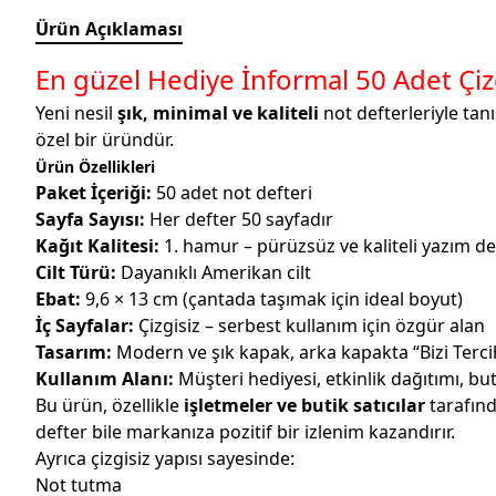
Ürün Açıklaması
En güzel Hediye İnformal 50 Adet Çiz
Yeni nesil
şık, minimal ve kaliteli
not defterleriyle tan
özel bir üründür.
Ürün Özellikleri
Paket İçeriği:
50 adet not defteri
Sayfa Sayısı:
Her defter 50 sayfadır
Kağıt Kalitesi:
1. hamur – pürüzsüz ve kaliteli yazım d
Cilt Türü:
Dayanıklı Amerikan cilt
Ebat:
9,6 × 13 cm (çantada taşımak için ideal boyut)
İç Sayfalar:
Çizgisiz – serbest kullanım için özgür alan
Tasarım:
Modern ve şık kapak, arka kapakta “Bizi Tercih
Kullanım Alanı:
Müşteri hediyesi, etkinlik dağıtımı, but
Bu ürün, özellikle
işletmeler ve butik satıcılar
tarafınd
defter bile markanıza pozitif bir izlenim kazandırır.
Ayrıca çizgisiz yapısı sayesinde:
Not tutma