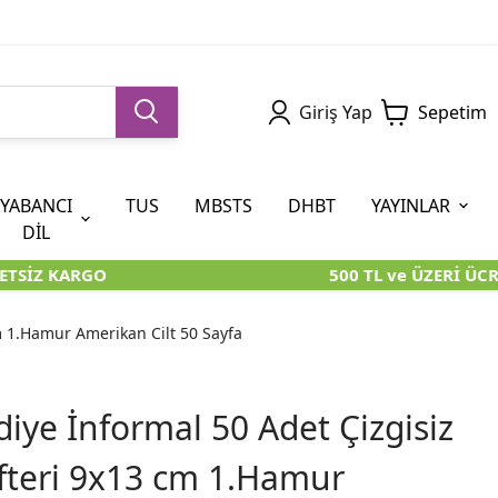
Giriş Yap
Sepetim
YABANCI
TUS
MBSTS
DHBT
YAYINLAR
DİL
TSİZ KARGO
500 TL ve ÜZERİ ÜCR
5. SINIF (İOKBS)
AYT
ÖABT
U KİTAPLARI
U KİTAPLARI
KARA KUTU KİTAPLARI
KARA KUTU KİTAPLARI
ÖZGÜN ÜRÜNLER
m 1.Hamur Amerikan Cilt 50 Sayfa
RÜNLER
RÜNLER
ÖZGÜN ÜRÜNLER
ÖZGÜN ÜRÜNLER
KARA KUTU KİTAPLARI
iye İnformal 50 Adet Çizgisiz
fteri 9x13 cm 1.Hamur