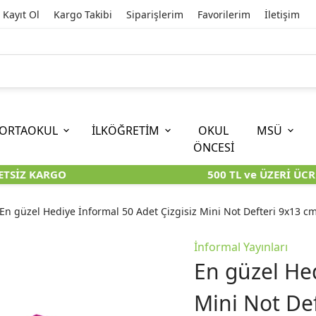
Kayıt Ol
Kargo Takibi
Siparişlerim
Favorilerim
İletişim
ORTAOKUL
İLKÖĞRETİM
OKUL
MSÜ
ÖNCESİ
TSİZ KARGO
500 TL ve ÜZERİ ÜCRE
İOKBS)
11. SINIF
EĞİTİM BİLİMLERİ
6. SINIF (İOKBS)
TYT
LİSANS
I
I
KİTAPLARI
KARA KUTU KİTAPLARI
KARA KUTU KİTAPLARI
KARA KUTU KİTAPLARI
KARA KUT
KARA KUT
En güzel Hediye İnformal 50 Adet Çizgisiz Mini Not Defteri 9x13 c
ÜNLER
ÖZGÜN ÜRÜNLER
ÖZGÜN ÜRÜNLER
ÖZGÜN ÜRÜNLER
ÖZGÜN Ü
ÖZGÜN Ü
İnformal Yayınları
En güzel Hed
Mini Not De