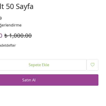
t 50 Sayfa
9
ğerlendirme
0
₺ 1,000.00
adetdefter
Sepete Ekle
Satın Al