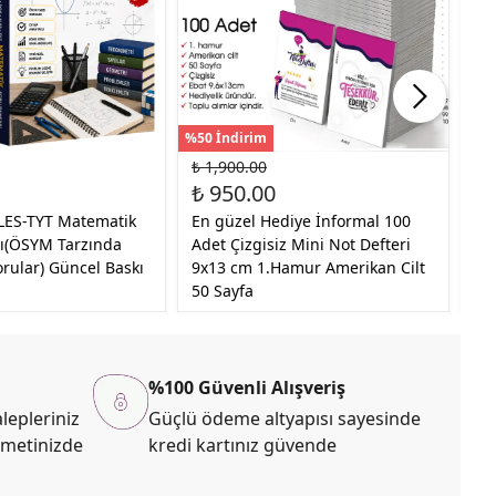
%50 İndirim
₺ 1,900.00
₺ 
₺ 950.00
Kar
LES-TYT Matematik
En güzel Hediye İnformal 100
De
ı(ÖSYM Tarzında
Adet Çizgisiz Mini Not Defteri
orular) Güncel Baskı
9x13 cm 1.Hamur Amerikan Cilt
50 Sayfa
%100 Güvenli Alışveriş
lepleriniz
Güçlü ödeme altyapısı sayesinde
zmetinizde
kredi kartınız güvende