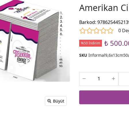
Amerikan Cil
Barkod
:
978625445213
0 De
₺ 500.0
%50 İndirim
SKU
İnformal9,6x13cm50
Büyüt