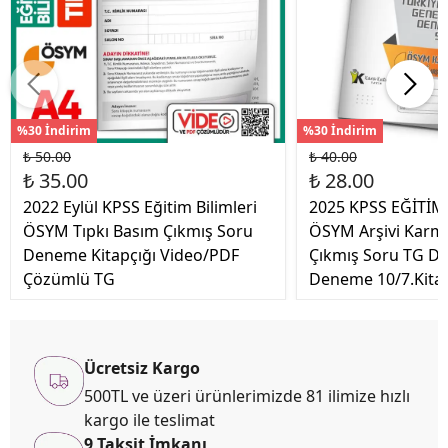
%30 İndirim
%30 İndirim
₺ 50.00
₺ 40.00
₺ 35.00
₺ 28.00
2022 Eylül KPSS Eğitim Bilimleri
2025 KPSS EĞİTİM
ÖSYM Tıpkı Basım Çıkmış Soru
ÖSYM Arşivi Karm
Deneme Kitapçığı Video/PDF
Çıkmış Soru TG D
Çözümlü TG
Deneme 10/7.Kita
Ücretsiz Kargo
500TL ve üzeri ürünlerimizde 81 ilimize hızlı
kargo ile teslimat
9 Taksit İmkanı