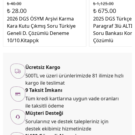
₺ 40.00
₺ 1,125.00
₺ 28.00
₺ 675.00
2026 DGS ÖSYM Arşivi Karma
2025 DGS Türkçe 
Kara Kutu Çıkmış Soru Türkiye
Paragraf 3lü ALTI
Geneli D. Çözümlü Deneme
Soru Bankası Kon
10/10.Kitapçık
Çözümlü
Ücretsiz Kargo
500TL ve üzeri ürünlerimizde 81 ilimize hızlı
kargo ile teslimat
9 Taksit İmkanı
Tüm kredi kartlarına uygun vade oranları
ile taksitli ödeme
Müşteri Desteği
Sorularınız ve destek talepleriniz için
destek ekibimiz hizmetinizde