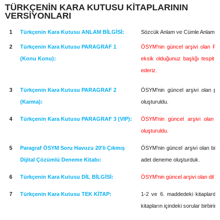
TÜRKÇENİN KARA KUTUSU KİTAPLARININ
VERSİYONLARI
1
Türkçenin Kara Kutusu ANLAM BİLGİSİ:
Sözcük Anlam ve Cümle Anlamınd
2
Türkçenin Kara Kutusu PARAGRAF 1
ÖSYM'nin güncel arşivi olan Para
(Konu Konu):
eksik olduğunuz başlığı tespit e
ederiz.
3
Türkçenin Kara Kutusu PARAGRAF 2
ÖSYM'nin güncel arşivi olan par
(Karma):
oluşturuldu.
4
Türkçenin Kara Kutusu PARAGRAF 3 (VIP):
ÖSYM'nin güncel arşivi olan pa
oluşturuldu.
5
Paragraf ÖSYM Soru Havuzu 20'li Çıkmış
ÖSYM'nin güncel arşivi olan birç
Dijital Çözümlü Deneme Kitabı:
adet deneme oluşturduk.
6
Türkçenin Kara Kutusu DİL BİLGİSİ:
ÖSYM'nin güncel arşivi olan dil bi
7
Türkçenin Kara Kutusu TEK KİTAP:
1-2 ve 6. maddedeki kitaplardan
kitapların içindeki sorular birbirin