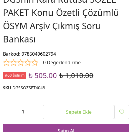
PAKET Konu Özetli Çözümlü
ÖSYM Arşiv Çıkmış Soru
Bankası
Barkod
:
9785049602794
0 Değerlendirme
₺ 505.00
₺ 1,010.00
%50 İndirim
SKU
DGSSOZSET4048
Sepete Ekle
Satın Al