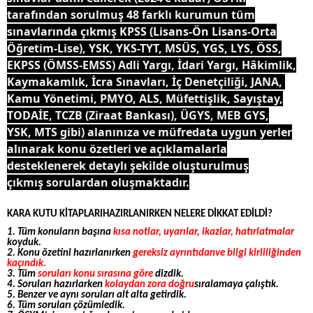
tarafından sorulmuş 48 farklı kurumun tüm
sınavlarında çıkmış KPSS (Lisans-Ön Lisans-Orta
Öğretim-Lise), YSK, YKS-TYT, MSÜS, YGS, LYS, ÖSS,
EKPSS (ÖMSS-EMSS) Adli Yargı, İdari Yargı, Hâkimlik,
Kaymakamlık, İcra Sınavları, İç Denetçiliği, JANA,
Kamu Yönetimi, PMYO, ALS, Müfettişlik, Sayıştay,
TODAİE, TCZB (Ziraat Bankası), ÜGYS, MEB GYS,
YSK, MTS gibi) alanınıza ve müfredata uygun yerler
alınarak konu özetleri ve açıklamalarla
desteklenerek detaylı şekilde oluşturulmuş
çıkmış sorulardan oluşmaktadır.
KARA KUTU KİTAPLARIHAZIRLANIRKEN NELERE DİKKAT EDİLDİ?
1. Tüm konuların başına
kısa notlar, uyarılar, ikazlar, hatırlatmalar
koyduk.
2. Konu özetini hazırlanırken
gereksiz ayrıntıdanve bilgi kirliliğinden
kaçındık.
3. Tüm
soruları konu sırasına göre
dizdik.
4. Soruları hazırlarken
kolaydan zora doğru
sıralamaya çalıştık.
5. Benzer ve aynı soruları alt alta getirdik.
6. Tüm soruları çözümledik.