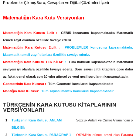
Problemler Çıkmış Soru, Cevapları ve Dijital Çözümleri İçerir
Matematiğin Kara Kutu Versiyonları
Matematiğin Kara Kutusu 1.cilt :
CEBİR konusunu kapsamaktadır. Matematik
temeli zayıf olanlara özellikle tavsiye ederiz.
Matematiğin Kara Kutusu 2.cilt :
PROBLEMLER konusunu kapsamaktadır.
Matematik temeli zayıf olanlara özellikle tavsiye ederiz.
Matematiğin Kara Kutusu TEK KİTAP
:
Tüm konuları kapsamaktadır. Matematik
seviyesi iyi olanlara özellikle tavsiye ederiz. Soru sayısı ciltli kitaplara göre daha
az fakat genel olarak son 10 yılın güncel ve yeni nesil sorularını kapsamaktadır.
Geometrinin Kara Kutusu :
Tüm Geometri konularını kapsamaktadır.
Mantığın Kara Kutusu:
Tüm sayısal mantık konularını kapsamaktadır.
TÜRKÇENİN KARA KUTUSU KİTAPLARININ
VERSİYONLARI
1
Türkçenin Kara Kutusu ANLAM
Sözcük Anlam ve Cümle Anlamından olu
BİLGİSİ:
2
Türkçenin Kara Kutusu PARAGRAF 1
ÖSYM'nin güncel arşivi olan Paragraf k