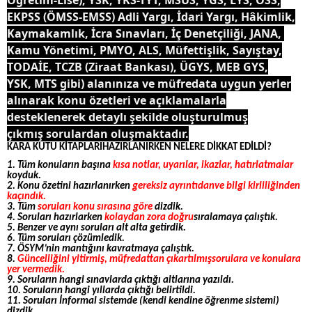
Öğretim-Lise), YSK, YKS-TYT, MSÜS, YGS, LYS, ÖSS,
EKPSS (ÖMSS-EMSS) Adli Yargı, İdari Yargı, Hâkimlik,
Kaymakamlık, İcra Sınavları, İç Denetçiliği, JANA,
Kamu Yönetimi, PMYO, ALS, Müfettişlik, Sayıştay,
TODAİE, TCZB (Ziraat Bankası), ÜGYS, MEB GYS,
YSK, MTS gibi) alanınıza ve müfredata uygun yerler
alınarak konu özetleri ve açıklamalarla
desteklenerek detaylı şekilde oluşturulmuş
çıkmış sorulardan oluşmaktadır.
KARA KUTU KİTAPLARIHAZIRLANIRKEN NELERE DİKKAT EDİLDİ?
1. Tüm konuların başına
kısa notlar, uyarılar, ikazlar, hatırlatmalar
koyduk.
2. Konu özetini hazırlanırken
gereksiz ayrıntıdanve bilgi kirliliğinden
kaçındık.
3. Tüm
soruları konu sırasına göre
dizdik.
4. Soruları hazırlarken
kolaydan zora doğru
sıralamaya çalıştık.
5. Benzer ve aynı soruları alt alta getirdik.
6. Tüm soruları çözümledik.
7. ÖSYM’nin mantığını kavratmaya çalıştık.
8.
Güncelliğini yitirmiş, müfredattan çıkartılmışsorulara ve konulara
yer vermedik.
9. Soruların hangi sınavlarda çıktığı altlarına yazıldı.
10. Soruların hangi yıllarda çıktığı belirtildi.
11. Soruları İnformal sistemde (kendi kendine öğrenme sistemi)
dizdik.