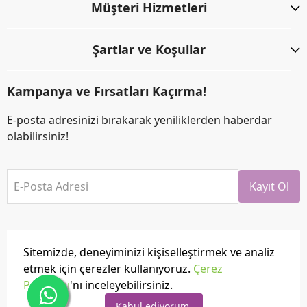
Müşteri Hizmetleri
Şartlar ve Koşullar
Kampanya ve Fırsatları Kaçırma!
E-posta adresinizi bırakarak yeniliklerden haberdar
olabilirsiniz!
E-Posta Adresi
Kayıt Ol
Sitemizde, deneyiminizi kişiselleştirmek ve analiz
etmek için çerezler kullanıyoruz.
Çerez
Politikası
'nı inceleyebilirsiniz.
Tüm hakları saklıdır.
Powered by
ikas
Kabul ediyorum.