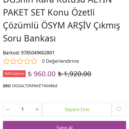
PAKET SET Konu Özetli
Çözümlü ÖSYM ARŞİV Çıkmış
Soru Bankası
Barkod
:
9785049602801
0 Değerlendirme
₺ 960.00
₺ 1,920.00
%50 İndirim
SKU
DGSALTINPAKET4048kd
Sepete Ekle
Satın Al