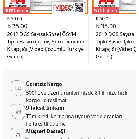
%30 İndirim
%30 İndirim
₺ 50.00
₺ 50.00
₺ 35.00
₺ 35.00
2012 DGS Sayısal-Sözel ÖSYM
2019 DGS Sayısal
Tıpkı Basım Çıkmış Soru Deneme
Tıpkı Basım Çıkm
Kitapçığı (Video Çözümlü Türkiye
Kitapçığı (Video Ç
Geneli)
Geneli)
Ücretsiz Kargo
500TL ve üzeri ürünlerimizde 81 ilimize hızlı
kargo ile teslimat
9 Taksit İmkanı
Tüm kredi kartlarına uygun vade oranları
ile taksitli ödeme
Müşteri Desteği