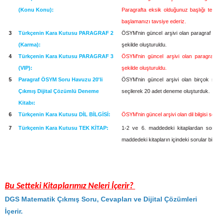
(Konu Konu):
Paragrafta eksik olduğunuz başlığı tespi
başlamanızı tavsiye ederiz.
3
Türkçenin Kara Kutusu PARAGRAF 2
ÖSYM'nin güncel arşivi olan paragraf s
(Karma):
şekilde oluşturuldu.
4
Türkçenin Kara Kutusu PARAGRAF 3
ÖSYM'nin güncel arşivi olan paragraf 
(VIP):
şekilde oluşturuldu.
5
Paragraf ÖSYM Soru Havuzu 20'li
ÖSYM'nin güncel arşivi olan birçok sı
Çıkmış Dijital Çözümlü Deneme
seçilerek 20 adet deneme oluşturduk.
Kitabı:
6
Türkçenin Kara Kutusu DİL BİLGİSİ:
ÖSYM'nin güncel arşivi olan dil bilgisi so
7
Türkçenin Kara Kutusu TEK KİTAP:
1-2 ve 6. maddedeki kitaplardan soru 
maddedeki kitapların içindeki sorular birbi
Bu Setteki Kitaplarımız Neleri İçerir?
DGS Matematik Çıkmış Soru, Cevapları ve Dijital Çözümleri
İçerir.