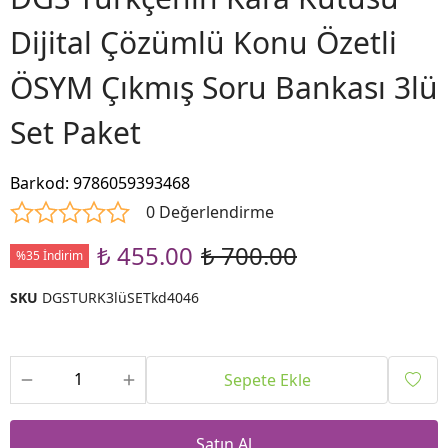
Dijital Çözümlü Konu Özetli
ÖSYM Çıkmış Soru Bankası 3lü
Set Paket
Barkod
:
9786059393468
0 Değerlendirme
₺ 455.00
₺ 700.00
%35 İndirim
SKU
DGSTURK3lüSETkd4046
Sepete Ekle
Satın Al