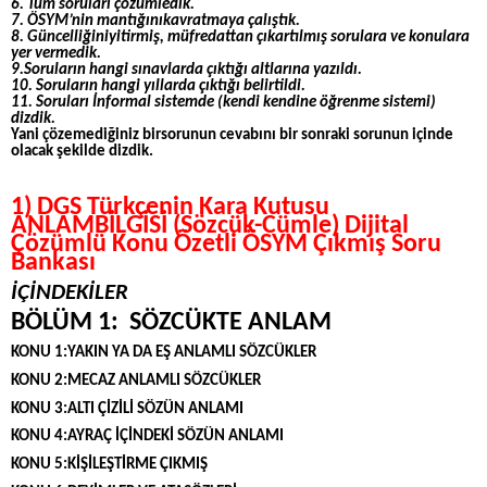
6. Tüm soruları çözümledik.
7. ÖSYM’nin mantığınıkavratmaya çalıştık.
8.
Güncelliğiniyitirmiş, müfredattan çıkartılmış sorulara ve konulara
yer vermedik.
9.Soruların hangi sınavlarda çıktığı altlarına yazıldı.
10. Soruların hangi yıllarda çıktığı belirtildi.
11. Soruları İnformal sistemde (kendi kendine öğrenme sistemi)
dizdik.
Yani çözemediğiniz birsorunun cevabını bir sonraki sorunun içinde
olacak şekilde dizdik.
1) DGS Türkçenin Kara Kutusu
ANLAMBİLGİSİ (Sözcük-Cümle) Dijital
Çözümlü Konu Özetli ÖSYM Çıkmış Soru
Bankası
İÇİNDEKİLER
BÖLÜM 1: SÖZCÜKTE ANLAM
KONU 1:YAKIN YA DA EŞ ANLAMLI SÖZCÜKLER
KONU 2:MECAZ ANLAMLI SÖZCÜKLER
KONU 3:ALTI ÇİZİLİ SÖZÜN ANLAMI
KONU 4:AYRAÇ İÇİNDEKİ SÖZÜN ANLAMI
KONU 5:KİŞİLEŞTİRME ÇIKMIŞ