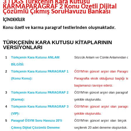
3 ) DGS Türkçenin Kara Kutusu
KARMAPARAGRAF 2
Konu Özetli Dijital
Çözümlü Çıkmış SoruHavuzu Bankası
İÇİNDEKİLER
Konu özeti ve karma paragraf testlerinden oluşmaktadır.
TÜRKÇENİN KARA KUTUSU KİTAPLARININ
VERSİYONLARI
1
Türkçenin Kara Kutusu ANLAM
Sözcük Anlam ve Cümle Anlamından olu
BİLGİSİ:
2
Türkçenin Kara Kutusu PARAGRAF 1
ÖSYM'nin güncel arşivi olan Paragraf k
(Konu Konu):
Paragrafta eksik olduğunuz başlığı tesp
başlamanızı tavsiye ederiz.
3
Türkçenin Kara Kutusu PARAGRAF 2
ÖSYM'nin güncel arşivi olan paragraf s
(Karma):
şekilde oluşturuldu.
4
Türkçenin Kara Kutusu PARAGRAF 3
ÖSYM'nin güncel arşivi olan paragraf 
(VIP):
şekilde oluşturuldu.
5
Paragraf ÖSYM Soru Havuzu 20'li
ÖSYM'nin güncel arşivi olan birçok sı
Çıkmış Dijital Çözümlü Deneme
seçilerek 20 adet deneme oluşturduk.