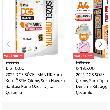
%30 İndirim
%35 İndirim
₺ 300.00
₺ 300.00
₺ 210.00
₺ 195.00
2026 DGS SÖZEL MANTIK Kara
2026 DGS SÖZEL 
Kutu ÖSYM Çıkmış Soru Havuzu
Çıkmış Soru Tıpkı 
Bankası Konu Özetli Dijital
Deneme Kitapçığı 
Çözümlü
Çözümlü