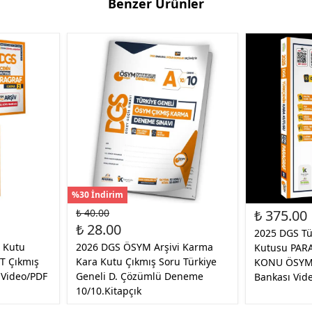
Benzer Ürünler
%30 İndirim
₺ 40.00
₺ 375.00
₺ 28.00
2025 DGS Tü
 Kutu
2026 DGS ÖSYM Arşivi Karma
Kutusu PAR
T Çıkmış
Kara Kutu Çıkmış Soru Türkiye
KONU ÖSYM 
 Video/PDF
Geneli D. Çözümlü Deneme
Bankası Vid
10/10.Kitapçık