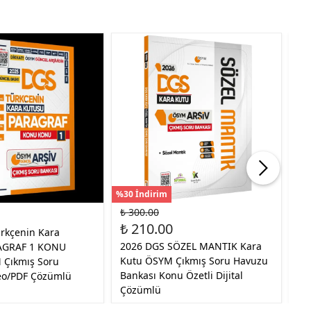
%30 İndirim
%30
₺ 300.00
₺ 
₺ 210.00
₺ 
rkçenin Kara
2026 DGS SÖZEL MANTIK Kara
20
AGRAF 1 KONU
Kutu ÖSYM Çıkmış Soru Havuzu
Ku
Çıkmış Soru
Bankası Konu Özetli Dijital
Cü
eo/PDF Çözümlü
Çözümlü
Ko