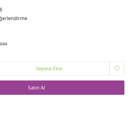
6
ğerlendirme
044
Sepete Ekle
Satın Al