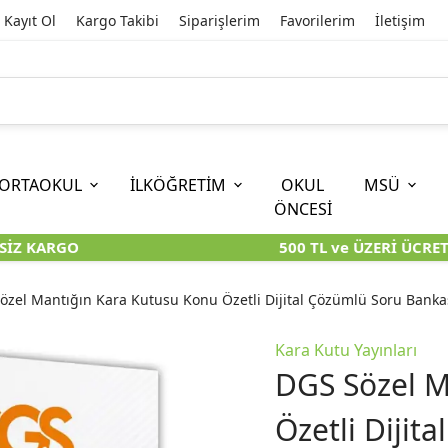
Kayıt Ol
Kargo Takibi
Siparişlerim
Favorilerim
İletişim
ORTAOKUL
İLKÖĞRETİM
OKUL
MSÜ
ÖNCESİ
İZ KARGO
500 TL ve ÜZERİ ÜCRETS
İOKBS)
11. SINIF
EĞİTİM BİLİMLERİ
6. SINIF (İOKBS)
TYT
LİSANS
I
I
KİTAPLARI
KARA KUTU KİTAPLARI
KARA KUTU KİTAPLARI
KARA KUTU KİTAPLARI
KARA KUT
KARA KUT
özel Mantığın Kara Kutusu Konu Özetli Dijital Çözümlü Soru Banka
ÜNLER
ÖZGÜN ÜRÜNLER
ÖZGÜN ÜRÜNLER
ÖZGÜN ÜRÜNLER
ÖZGÜN Ü
ÖZGÜN Ü
Kara Kutu Yayınları
DGS Sözel M
Özetli Dijit