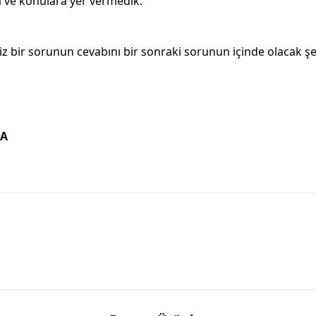
ra ve konulara yer vermedik.
z bir sorunun cevabını bir sonraki sorunun içinde olacak şek
MA