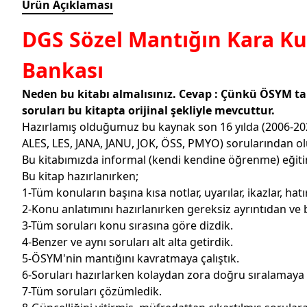
Ürün Açıklaması
DGS Sözel Mantığın Kara Ku
Bankası
Neden bu kitabı almalısınız. Cevap : Çünkü ÖSYM ta
soruları bu kitapta orijinal şekliyle mevcuttur.
Hazırlamış olduğumuz bu kaynak son 16 yılda (2006-202
ALES, LES, JANA, JANU, JOK, ÖSS, PMYO) sorularından o
Bu kitabımızda informal (kendi kendine öğrenme) eğitim
Bu kitap hazırlanırken;
1-Tüm konuların başına kısa notlar, uyarılar, ikazlar, ha
2-Konu anlatımını hazırlanırken gereksiz ayrıntıdan ve bi
3-Tüm soruları konu sırasına göre dizdik.
4-Benzer ve aynı soruları alt alta getirdik.
5-ÖSYM'nin mantığını kavratmaya çalıştık.
6-Soruları hazırlarken kolaydan zora doğru sıralamaya ç
7-Tüm soruları çözümledik.