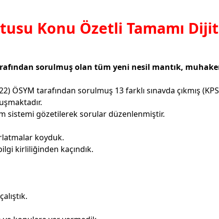
tusu Konu Özetli Tamamı Diji
rafından sorulmuş olan tüm yeni nesil mantık, muhakeme,
2) ÖSYM tarafından sorulmuş 13 farklı sınavda çıkmış (KPS
luşmaktadır.
 sistemi gözetilerek sorular düzenlenmiştir.
tırlatmalar koyduk.
lgi kirliliğinden kaçındık.
alıştık.