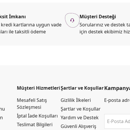
ksit İmkanı
Müşteri Desteği
kredi kartlarına uygun vade
Sorularınız ve destek ta
ları ile taksitli ödeme
için destek ekibimiz hi
Kampanya 
Müşteri Hizmetleri
Şartlar ve Koşullar
Mesafeli Satış
Gizlilik İlkeleri
E-posta adre
Sözleşmesi
rmu
Şartlar ve Koşullar
İptal İade Koşulları
an
Yardım ve Destek
E-Posta Ad
Teslimat Bilgileri
Güvenli Alışveriş