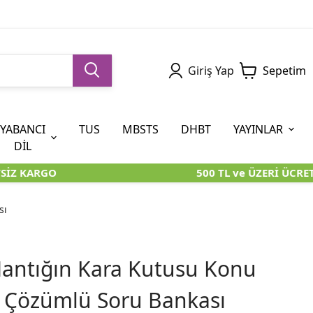
Giriş Yap
Sepetim
YABANCI
TUS
MBSTS
DHBT
YAYINLAR
DİL
İZ KARGO
500 TL ve ÜZERİ ÜCRET
5. SINIF (İOKBS)
AYT
ÖABT
U KİTAPLARI
U KİTAPLARI
KARA KUTU KİTAPLARI
KARA KUTU KİTAPLARI
ÖZGÜN ÜRÜNLER
sı
RÜNLER
RÜNLER
ÖZGÜN ÜRÜNLER
ÖZGÜN ÜRÜNLER
KARA KUTU KİTAPLARI
antığın Kara Kutusu Konu
al Çözümlü Soru Bankası