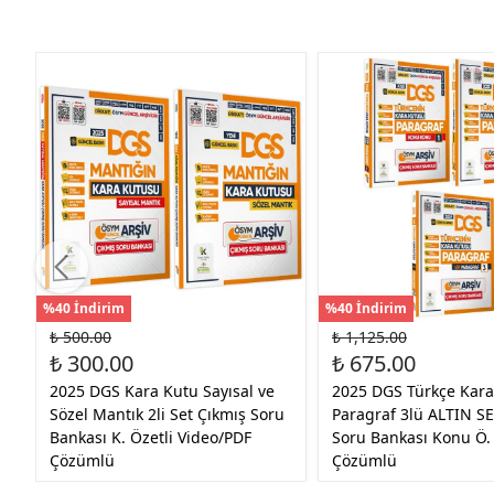
%40 İndirim
%40 İndirim
₺ 500.00
₺ 1,125.00
₺ 300.00
₺ 675.00
2025 DGS Kara Kutu Sayısal ve
2025 DGS Türkçe Kara
Sözel Mantık 2li Set Çıkmış Soru
Paragraf 3lü ALTIN SE
Bankası K. Özetli Video/PDF
Soru Bankası Konu Ö.
Çözümlü
Çözümlü