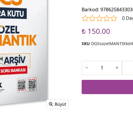
Barkod
:
978625843303
0 De
₺ 150.00
SKU
DGSsozelMANTIKkd4
Büyüt