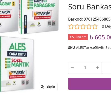
Soru Bankas
Barkod
:
978125486865
0 De
₺ 605.0
%50 İndirim
SKU
ALESTurkce5liAltnSe
Büyüt