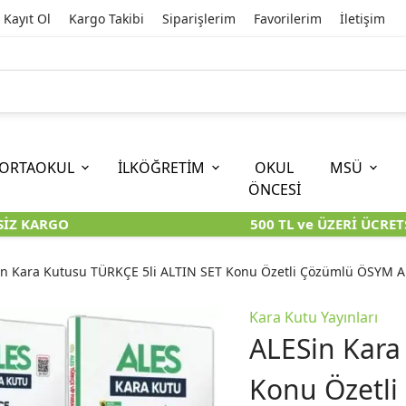
Kayıt Ol
Kargo Takibi
Siparişlerim
Favorilerim
İletişim
ORTAOKUL
İLKÖĞRETİM
OKUL
MSÜ
ÖNCESİ
Z KARGO
500 TL ve ÜZERİ ÜCRETS
İOKBS)
11. SINIF
EĞİTİM BİLİMLERİ
6. SINIF (İOKBS)
TYT
LİSANS
I
I
KİTAPLARI
KARA KUTU KİTAPLARI
KARA KUTU KİTAPLARI
KARA KUTU KİTAPLARI
KARA KUT
KARA KUT
in Kara Kutusu TÜRKÇE 5li ALTIN SET Konu Özetli Çözümlü ÖSYM A
ÜNLER
ÖZGÜN ÜRÜNLER
ÖZGÜN ÜRÜNLER
ÖZGÜN ÜRÜNLER
ÖZGÜN Ü
ÖZGÜN Ü
Kara Kutu Yayınları
ALESin Kara
Konu Özetli