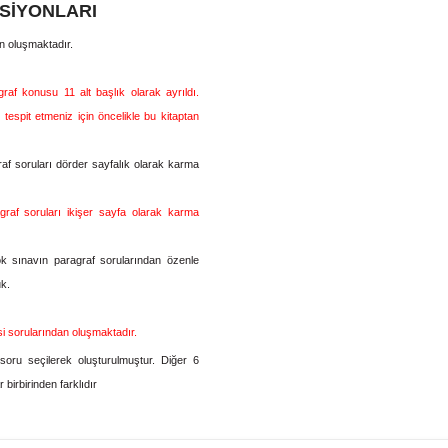
SİYONLARI
 oluşmaktadır.
af konusu 11 alt başlık ola­rak ayrıldı.
tespit etmeniz için öncelikle bu kitaptan
af soruları dörder sayfalık olarak karma
raf soruları ikişer sayfa ola­rak karma
k sınavın paragraf soruların­dan özenle
uk.
si sorularından oluşmak­tadır.
oru seçilerek oluşturulmuş­tur. Diğer 6
 birbirinden farklıdır