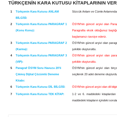
TÜRKÇENİN KARA KUTUSU KİTAPLARININ VER
1
Türkçenin Kara Kutusu ANLAM
Sözcük Anlam ve Cümle Anlamından
BİLGİSİ:
2
Türkçenin Kara Kutusu PARAGRAF 1
ÖSYM'nin güncel arşivi olan Paragr
(Konu Konu):
Paragrafta eksik olduğunuz başlığı 
başlamanızı tavsiye ederiz.
3
Türkçenin Kara Kutusu PARAGRAF 2
ÖSYM'nin güncel arşivi olan paragr
(Karma):
şekilde oluşturuldu.
4
Türkçenin Kara Kutusu PARAGRAF 3
ÖSYM'nin güncel arşivi olan parag
(VIP):
şekilde oluşturuldu.
5
Paragraf ÖSYM Soru Havuzu 20'li
ÖSYM'nin güncel arşivi olan birço
Çıkmış Dijital Çözümlü Deneme
seçilerek 20 adet deneme oluşturd
Kitabı:
6
Türkçenin Kara Kutusu DİL BİLGİSİ:
ÖSYM'nin güncel arşivi olan dil bilgi
7
Türkçenin Kara Kutusu TEK KİTAP:
1-2 ve 6. maddedeki kitaplardan s
maddedeki kitapların içindeki sorular