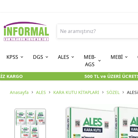
KPSS
DGS
ALES
MEB-
MEBİ
AGS
Z KARGO
500 TL ve ÜZERİ ÜCRETSİ
9. SINIF
ÖN LİSANS
8. SINIF (LGS-İOKBS)
10. SINIF
ORTAÖĞRETİM
7. SINIF (
ÖZGÜN ÜRÜNLER
KARA KUTU KİTAPLARI
KARA KUTU KİTAPLARI
KARA KUTU KİTAPLAR
KARA KUTU KİTAPLAR
KARA KUTU 
Anasayfa
ALES
KARA KUTU KİTAPLARI
SÖZEL
ALES
KARA KUTU KİTAPLARI
ÖZGÜN ÜRÜNLER
ÖZGÜN ÜRÜNLER
ÖZGÜN ÜRÜNLER
ÖZGÜN ÜRÜNLER
ÖZGÜN ÜR