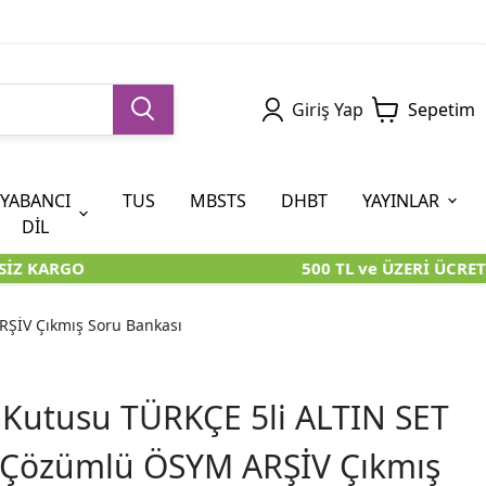
Giriş Yap
Sepetim
YABANCI
TUS
MBSTS
DHBT
YAYINLAR
DİL
İZ KARGO
500 TL ve ÜZERİ ÜCRETS
5. SINIF (İOKBS)
AYT
ÖABT
U KİTAPLARI
U KİTAPLARI
KARA KUTU KİTAPLARI
KARA KUTU KİTAPLARI
ÖZGÜN ÜRÜNLER
RŞİV Çıkmış Soru Bankası
RÜNLER
RÜNLER
ÖZGÜN ÜRÜNLER
ÖZGÜN ÜRÜNLER
KARA KUTU KİTAPLARI
 Kutusu TÜRKÇE 5li ALTIN SET
 Çözümlü ÖSYM ARŞİV Çıkmış