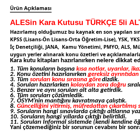
Ürün Açıklaması
ALESin Kara Kutusu TÜRKÇE 5li AL
Hazırlamış olduğumuz bu kaynak en son yapılan sın
KPSS (Lisans-Ön Lisans-Orta Öğretim-Lise), YSK, YKS
İç Denetçiliği, JANA, Kamu Yönetimi, PMYO, ALS, Müf
uygun yerler alınarak konu özetleri ve açıklamalar
Kara kutu kitapları hazırlanırken nelere dikkat ed
1. Tüm konuların başına
kısa notlar, uyarılar, ik
2. Konu özetini hazırlanırken
gereksiz ayrıntıdan 
3. Tüm
soruları konu sırasına göre
dizdik.
4. Soruları hazırlarken
kolaydan zora doğru
sıral
5. Benzer ve aynı soruları alt alta getirdik.
6. Tüm soruları çözümledik.
7. ÖSYM’nin mantığını kavratmaya çalıştık.
8.
Güncelliğini yitirmiş, müfredattan çıkartılmış
9. Soruların hangi sınavlarda çıktığı altlarına yaz
10. Soruların hangi yıllarda çıktığı belirtildi.
11. Soruları İnformal sistemde (kendi kendine öğ
Yani çözemediğiniz bir sorunun cevabını bir sonr