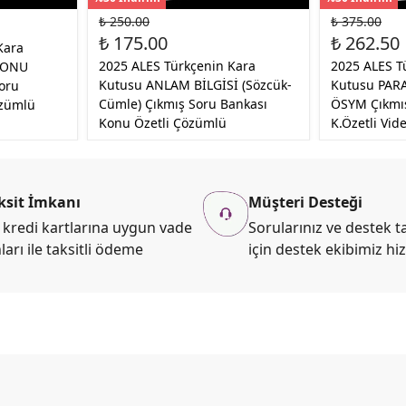
₺ 250.00
₺ 375.00
₺ 175.00
₺ 262.50
Kara
2025 ALES Türkçenin Kara
2025 ALES T
KONU
Kutusu ANLAM BİLGİSİ (Sözcük-
Kutusu PAR
oru
Cümle) Çıkmış Soru Bankası
ÖSYM Çıkmış
özümlü
Konu Özetli Çözümlü
K.Özetli Vi
ksit İmkanı
Müşteri Desteği
kredi kartlarına uygun vade
Sorularınız ve destek ta
ları ile taksitli ödeme
için destek ekibimiz hi