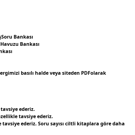
şSoru Bankası
u Havuzu Bankası
nkası
gimizi basılı halde veya siteden PDFolarak
tavsiye ederiz.
likle tavsiye ederiz.
avsiye ederiz. Soru sayısı ciltli kitaplara göre daha