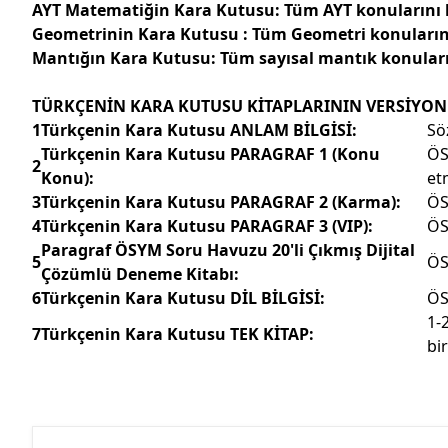
AYT Matematiğin Kara Kutusu:
Tüm AYT konularını
Geometrinin Kara Kutusu :
Tüm Geometri konuların
Mantığın Kara Kutusu:
Tüm sayısal mantık konular
TÜRKÇENİN KARA KUTUSU KİTAPLARININ VERSİYON
1
Türkçenin Kara Kutusu ANLAM BİLGİSİ:
Sö
Türkçenin Kara Kutusu PARAGRAF 1 (Konu
ÖS
2
Konu):
et
3
Türkçenin Kara Kutusu PARAGRAF 2 (Karma):
ÖS
4
Türkçenin Kara Kutusu PARAGRAF 3 (VIP):
ÖS
Paragraf ÖSYM Soru Havuzu 20'li Çıkmış Dijital
5
ÖS
Çözümlü Deneme Kitabı:
6
Türkçenin Kara Kutusu DİL BİLGİSİ:
ÖS
1-
7
Türkçenin Kara Kutusu TEK KİTAP:
bi