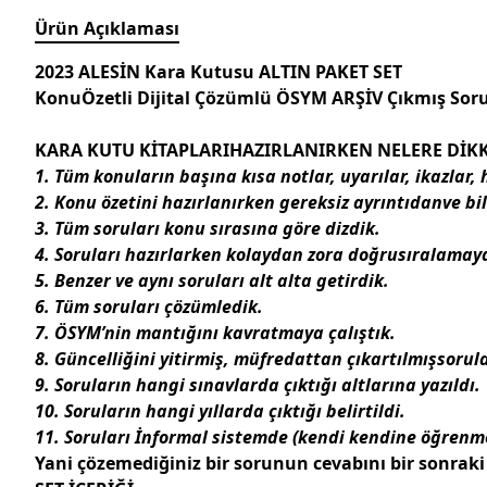
Ürün Açıklaması
2023 ALESİN Kara Kutusu ALTIN PAKET SET
KonuÖzetli Dijital Çözümlü ÖSYM ARŞİV Çıkmış Sor
KARA KUTU KİTAPLARIHAZIRLANIRKEN NELERE DİKK
1. Tüm konuların başına
kısa notlar, uyarılar, ikazlar
2. Konu özetini hazırlanırken
gereksiz ayrıntıdanve bil
3. Tüm
soruları konu sırasına göre
dizdik.
4. Soruları hazırlarken
kolaydan zora doğru
sıralamaya
5. Benzer ve aynı soruları alt alta getirdik.
6. Tüm soruları çözümledik.
7. ÖSYM’nin mantığını kavratmaya çalıştık.
8.
Güncelliğini yitirmiş, müfredattan çıkartılmışsorul
9. Soruların hangi sınavlarda çıktığı altlarına yazıldı.
10. Soruların hangi yıllarda çıktığı belirtildi.
11. Soruları İnformal sistemde (kendi kendine öğrenme
Yani çözemediğiniz bir sorunun cevabını bir sonraki