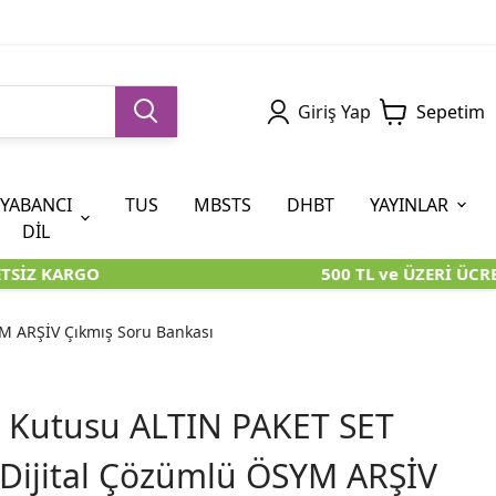
Giriş Yap
Sepetim
YABANCI
TUS
MBSTS
DHBT
YAYINLAR
DİL
SİZ KARGO
500 TL ve ÜZERİ ÜCRET
5. SINIF (İOKBS)
AYT
ÖABT
U KİTAPLARI
U KİTAPLARI
KARA KUTU KİTAPLARI
KARA KUTU KİTAPLARI
ÖZGÜN ÜRÜNLER
M ARŞİV Çıkmış Soru Bankası
RÜNLER
RÜNLER
ÖZGÜN ÜRÜNLER
ÖZGÜN ÜRÜNLER
KARA KUTU KİTAPLARI
 Kutusu ALTIN PAKET SET
 Dijital Çözümlü ÖSYM ARŞİV