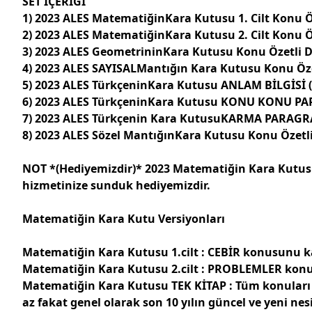
SET İÇERİĞİ
1) 2023 ALES MatematiğinKara Kutusu 1. Cilt
Konu Ö
2) 2023 ALES MatematiğinKara Kutusu 2. Cilt
Konu Ö
3) 2023 ALES GeometrininKara Kutusu Konu Özetli 
4) 2023 ALES SAYISALMantığın Kara Kutusu Konu Öz
5) 2023 ALES TürkçeninKara Kutusu ANLAM BİLGİSİ 
6) 2023 ALES TürkçeninKara Kutusu KONU KONU P
7) 2023 ALES Türkçenin Kara KutusuKARMA PARAGRAF
8) 2023 ALES Sözel MantığınKara Kutusu Konu Özetl
NOT *(Hediyemizdir)*
2023 Matematiğin Kara Kutusu
hizmetinize sunduk hediyemizdir.
Matematiğin Kara Kutu Versiyonları
Matematiğin Kara Kutusu 1.cilt :
CEBİR konusunu kap
Matematiğin Kara Kutusu 2.cilt :
PROBLEMLER konusu
Matematiğin Kara Kutusu TEK KİTAP
:
Tüm konuları k
az fakat genel olarak son 10 yılın güncel ve yeni ne