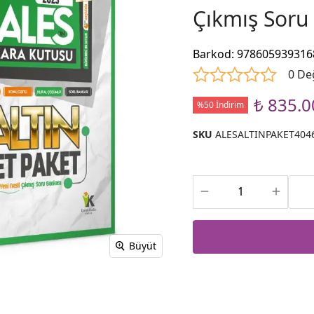
Çıkmış Soru
Barkod
:
978605939316
0 De
₺ 835.0
%50 İndirim
SKU
ALESALTINPAKET404
Büyüt