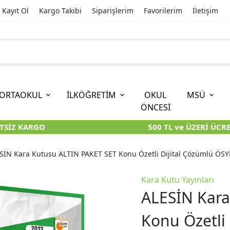
Kayıt Ol
Kargo Takibi
Siparişlerim
Favorilerim
İletişim
ORTAOKUL
İLKÖĞRETİM
OKUL
MSÜ
ÖNCESİ
SİZ KARGO
500 TL ve ÜZERİ ÜCRET
İOKBS)
11. SINIF
EĞİTİM BİLİMLERİ
6. SINIF (İOKBS)
TYT
LİSANS
I
I
KİTAPLARI
KARA KUTU KİTAPLARI
KARA KUTU KİTAPLARI
KARA KUTU KİTAPLARI
KARA KUT
KARA KUT
SİN Kara Kutusu ALTIN PAKET SET Konu Özetli Dijital Çözümlü ÖSY
ÜNLER
ÖZGÜN ÜRÜNLER
ÖZGÜN ÜRÜNLER
ÖZGÜN ÜRÜNLER
ÖZGÜN Ü
ÖZGÜN Ü
Kara Kutu Yayınları
ALESİN Kara
Konu Özetli