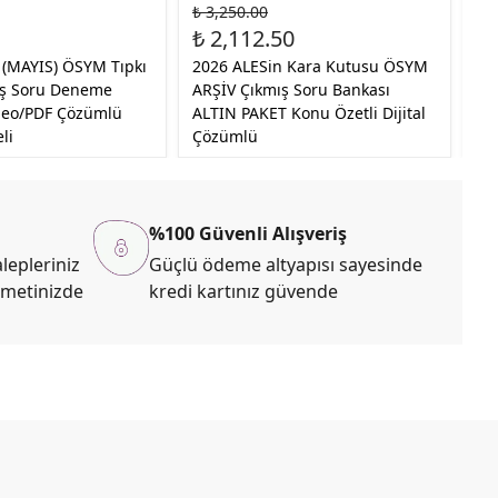
₺ 3,250.00
₺ 
₺ 2,112.50
₺ 
 (MAYIS) ÖSYM Tıpkı
2026 ALESin Kara Kutusu ÖSYM
20
ış Soru Deneme
ARŞİV Çıkmış Soru Bankası
Ku
ideo/PDF Çözümlü
ALTIN PAKET Konu Özetli Dijital
So
li
Çözümlü
DE
%100 Güvenli Alışveriş
lepleriniz
Güçlü ödeme altyapısı sayesinde
zmetinizde
kredi kartınız güvende