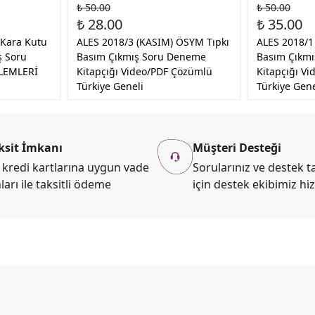
₺ 50.00
₺ 50.00
₺ 28.00
₺ 35.00
 Kara Kutu
ALES 2018/3 (KASIM) ÖSYM Tıpkı
ALES 2018/1
ş Soru
Basım Çıkmış Soru Deneme
Basım Çıkm
LEMLERİ
Kitapçığı Video/PDF Çözümlü
Kitapçığı V
Türkiye Geneli
Türkiye Gene
ksit İmkanı
Müşteri Desteği
kredi kartlarına uygun vade
Sorularınız ve destek ta
ları ile taksitli ödeme
için destek ekibimiz hi