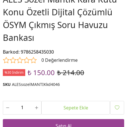
Konu Özetli Dijital Çözümlü
ÖSYM Çıkmış Soru Havuzu
Bankası
Barkod
:
9786258435030
0 Değerlendirme
₺ 150.00
₺ 214.00
%30 İndirim
SKU
ALESsozelMANTIKkd4046
Sepete Ekle
Satın Al