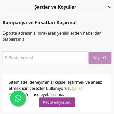
Şartlar ve Koşullar
Kampanya ve Fırsatları Kaçırma!
E-posta adresinizi bırakarak yeniliklerden haberdar
olabilirsiniz!
E-Posta Adresi
Kayıt Ol
Sitemizde, deneyiminizi kişiselleştirmek ve analiz
etmek için çerezler kullanıyoruz.
Çerez
Politikası
'nı inceleyebilirsiniz.
Tüm hakları saklıdır.
Powered by
ikas
Kabul ediyorum.