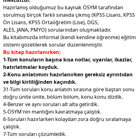
mevcuttur.
Hazırlamış olduğumuz bu kaynak ÖSYM tarafından
sorulmuş birçok farklı sınavda çıkmış (KPSS Lisans, KPSS
Ön Lisans, KPSS Ortaöğretim (Lise), DGS,
ALES, JANA, PMYO) sorularından oluşmaktadır.
Bu kitabımızda informal (kendi kendine öğrenme) eğitim
sistemi gözetilerek sorular düzenlenmiştir.
Bu kitap hazırlanırken;
1-Tüm konuların başına kısa notlar, uyarılar, ikazlar,
hatırlatmalar koyduk.
2-Konu anlatımını hazırlanırken gereksiz ayrıntıdan
ve bilgi kirliliğinden kaçındık.
31-Tüm soruları konu anlatım sırasına göre baştan sonu
doğru ünite ünite, bölüm bölüm, konu konu dizdik.
4-Benzer ve aynı soruları alt alta getirdik.
5-ÖSYM'nin mantığını kavratmaya çalıştık.
6-Soruları hazırlarken kolaydan zora doğru sıralamaya
çalıştık.
7-Tüm soruları çözümledik.