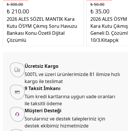
₺ 300.00
₺ 50.00
₺ 210.00
₺ 35.00
2026 ALES SÖZEL MANTIK Kara
2026 ALES ÖSYM A
Kutu ÖSYM Çıkmış Soru Havuzu
Kara Kutu Çıkmış 
Bankası Konu Özetli Dijital
Geneli D. Çözüml
Çözümlü
10/3.Kitapçık
Ücretsiz Kargo
500TL ve üzeri ürünlerimizde 81 ilimize hızlı
kargo ile teslimat
9 Taksit İmkanı
Tüm kredi kartlarına uygun vade oranları
ile taksitli ödeme
Müşteri Desteği
Sorularınız ve destek talepleriniz için
destek ekibimiz hizmetinizde