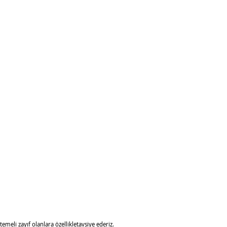
eli zayıf olanlara özellikletavsiye ederiz.