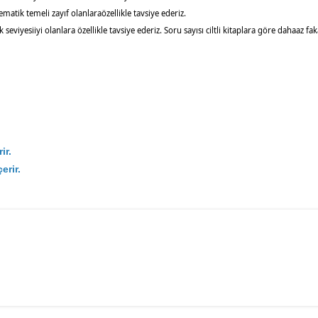
ik temeli zayıf olanlaraözellikle tavsiye ederiz.
viyesiiyi olanlara özellikle tavsiye ederiz. Soru sayısı ciltli kitaplara göre dahaaz fa
ir.
erir.