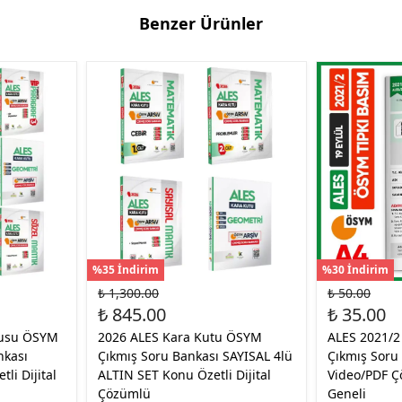
Benzer Ürünler
%35 İndirim
%30 İndirim
₺ 1,300.00
₺ 50.00
₺ 845.00
₺ 35.00
tusu ÖSYM
2026 ALES Kara Kutu ÖSYM
ALES 2021/2
nkası
Çıkmış Soru Bankası SAYISAL 4lü
Çıkmış Soru
li Dijital
ALTIN SET Konu Özetli Dijital
Video/PDF Ç
Çözümlü
Geneli