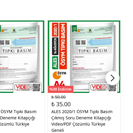
%30 İndirim
%30
₺ 50.00
₺ 
₺ 35.00
₺ 
 ÖSYM Tıpkı Basım
ALES 2020/1 ÖSYM Tıpkı Basım
20
 Deneme Kitapçığı
Çıkmış Soru Deneme Kitapçığı
1.
özümlü Türkiye
Video/PDF Çözümlü Türkiye
Te
Geneli
Ba