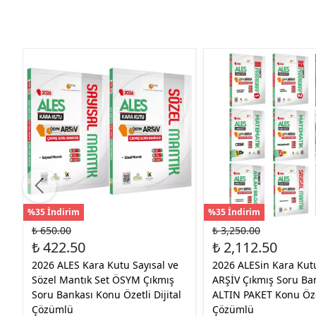
%35 İndirim
%35 İndirim
₺ 650.00
₺ 3,250.00
₺ 422.50
₺ 2,112.50
2026 ALES Kara Kutu Sayısal ve
2026 ALESin Kara Ku
Sözel Mantık Set ÖSYM Çıkmış
ARŞİV Çıkmış Soru Ba
Soru Bankası Konu Özetli Dijital
ALTIN PAKET Konu Özet
Çözümlü
Çözümlü