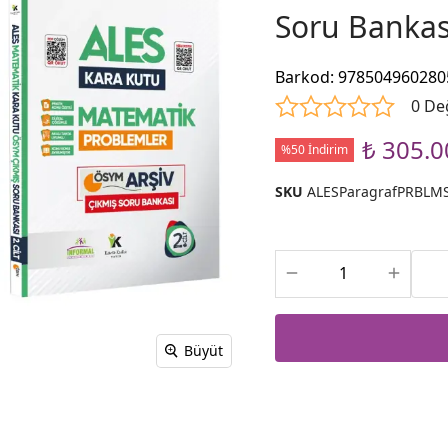
Soru Bankası
Barkod
:
978504960280
0 De
₺ 305.0
%50 İndirim
SKU
ALESParagrafPRBLM
Büyüt