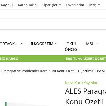
Kayıt Ol
Kargo Takibi
Siparişlerim
Favorilerim
İletişim
ORTAOKUL
İLKÖĞRETİM
OKUL
MSÜ
ÖNCESİ
Z KARGO
500 TL ve ÜZERİ ÜCRETS
İOKBS)
11. SINIF
EĞİTİM BİLİMLERİ
6. SINIF (İOKBS)
TYT
LİSANS
I
I
KİTAPLARI
KARA KUTU KİTAPLARI
KARA KUTU KİTAPLARI
KARA KUTU KİTAPLARI
KARA KUT
KARA KUT
S Paragraf ve Problemler Kara Kutu Konu Özetli D. Çözümlü ÖSYM Ç
ÜNLER
ÖZGÜN ÜRÜNLER
ÖZGÜN ÜRÜNLER
ÖZGÜN ÜRÜNLER
ÖZGÜN Ü
ÖZGÜN Ü
Kara Kutu Yayınları
ALES Paragr
Konu Özetli