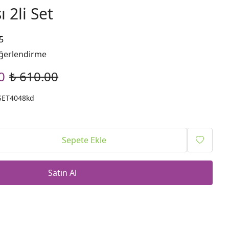
 2li Set
5
ğerlendirme
0
₺ 610.00
SET4048kd
Sepete Ekle
Satın Al