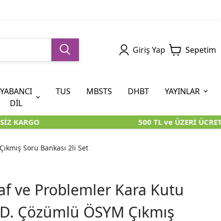
Giriş Yap
Sepetim
YABANCI
TUS
MBSTS
DHBT
YAYINLAR
DİL
İZ KARGO
500 TL ve ÜZERİ ÜCRETS
5. SINIF (İOKBS)
AYT
ÖABT
U KİTAPLARI
U KİTAPLARI
KARA KUTU KİTAPLARI
KARA KUTU KİTAPLARI
ÖZGÜN ÜRÜNLER
ıkmış Soru Bankası 2li Set
RÜNLER
RÜNLER
ÖZGÜN ÜRÜNLER
ÖZGÜN ÜRÜNLER
KARA KUTU KİTAPLARI
af ve Problemler Kara Kutu
 D. Çözümlü ÖSYM Çıkmış