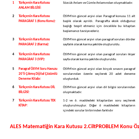
1
Türkçenin Kara Kutusu
Sözcük Anlam ve Cümle Anlamından oluşmaktadır.
ANLAM BİLGİSİ:
2
Türkçenin Kara Kutusu
ÖSYM'nin güncel arşivi olan Paragraf konusu 11 alt
PARAGRAF 1 (Konu Konu):
başlık ola­rak ayrıldı. Paragrafta eksik olduğunuz
başlığı tespit etmeniz için öncelikle bu kitaptan
başlamanızı tavsiye ederiz.
3
Türkçenin Kara Kutusu
ÖSYM'nin güncel arşivi olan paragraf soruları dörder
PARAGRAF 2 (Karma):
sayfalık olarak karma şekilde oluşturuldu.
4
Türkçenin Kara Kutusu
ÖSYM'nin güncel arşivi olan paragraf soruları ikişer
PARAGRAF 3 (VIP):
sayfa ola­rak karma şekilde oluşturuldu.
5
Paragraf ÖSYM Soru Havuzu
ÖSYM'nin güncel arşivi olan birçok sınavın paragraf
20'li Çıkmış Dijital Çözümlü
soruların­dan özenle seçilerek 20 adet deneme
Deneme Kitabı:
oluşturduk.
6
Türkçenin Kara Kutusu DİL
ÖSYM'nin güncel arşivi olan dil bilgisi sorularından
BİLGİSİ:
oluşmak­tadır.
7
Türkçenin Kara Kutusu TEK
1-2 ve 6. maddedeki kitaplardan soru seçilerek
Kİ
TAP:
oluşturulmuş­tur. Diğer 6 maddedeki kitapların
içindeki sorular birbirinden farklıdır
ALES Matematiğin Kara Kutusu 2.CiltPROBLEM Konu Öze