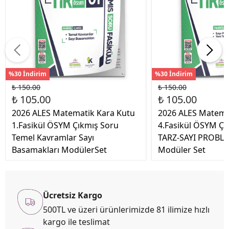
%30 İndirim
%30 İndirim
₺ 150.00
₺ 150.00
₺ 105.00
₺ 105.00
2026 ALES Matematik Kara Kutu
2026 ALES Matema
1.Fasikül ÖSYM Çıkmış Soru
4.Fasikül ÖSYM Çı
Temel Kavramlar Sayı
TARZ-SAYI PROBL
Basamakları ModülerSet
Modüler Set
Ücretsiz Kargo
500TL ve üzeri ürünlerimizde 81 ilimize hızlı
kargo ile teslimat