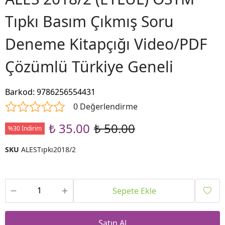
Tıpkı Basım Çıkmış Soru
Deneme Kitapçığı Video/PDF
Çözümlü Türkiye Geneli
Barkod
:
9786256554431
0 Değerlendirme
₺ 35.00
₺ 50.00
%30 İndirim
SKU
ALESTıpkı2018/2
Sepete Ekle
Satın Al