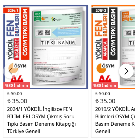
%30 İndirim
%30 İndirim
₺ 50.00
₺ 50.00
₺ 35.00
₺ 35.00
2024/1 YÖKDİL İngilizce FEN
2019/2 YÖKDİL Ar
BİLİMLERİ ÖSYM Çıkmış Soru
Bilimleri ÖSYM Çık
Tıpkı Basım Deneme Kitapçığı
Basım Deneme Kita
Türkiye Geneli
Geneli