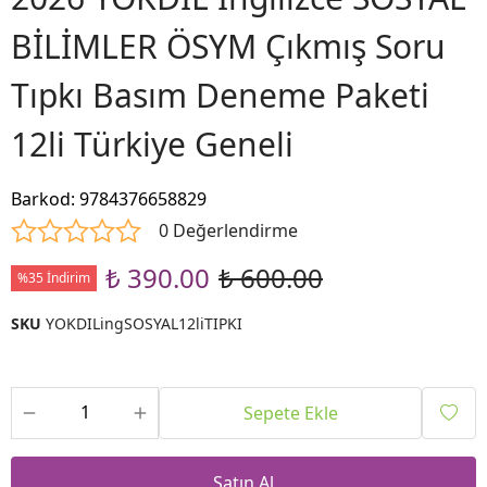
BİLİMLER ÖSYM Çıkmış Soru
Tıpkı Basım Deneme Paketi
12li Türkiye Geneli
Barkod
:
9784376658829
0 Değerlendirme
₺ 390.00
₺ 600.00
%35 İndirim
SKU
YOKDILingSOSYAL12liTIPKI
Sepete Ekle
Satın Al