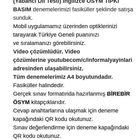
(Yabancı Dil Testi) İngilizce ÖSYM
TIPKI
BASIM
denemelerimizi fasiküller şeklinde satışa
sunduk.
Mobil uygulamamız üzerinden optiklerinizi
tarayarak Türkiye Geneli puanınızı
ve sıralamanızı görebilirsiniz.
Video çözümlüdür. Video
çözümlerine youtubecom/c/informalyayinlari
adresinden ulaşabilirsiniz.
Tüm denemelerimiz A4 boyutundadır.
Fasiküller halindedir.
Gerçek sınav formatında hazırlanmış
BİREBİR
ÖSYM
kitapçıklarıdır.
Cevap anahtarlarına ulaşmak için deneme
kapağındaki QR kodu okutunuz.
Sınav değerlendirme için deneme kapağındaki
QR kodu okutunuz.