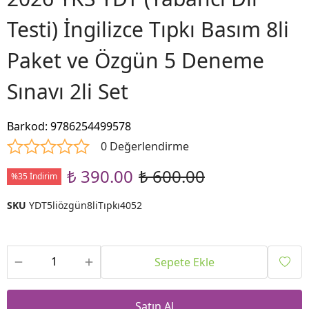
Testi) İngilizce Tıpkı Basım 8li
Paket ve Özgün 5 Deneme
Sınavı 2li Set
Barkod
:
9786254499578
0 Değerlendirme
₺ 390.00
₺ 600.00
%35 İndirim
SKU
YDT5liözgün8liTıpkı4052
Sepete Ekle
Satın Al