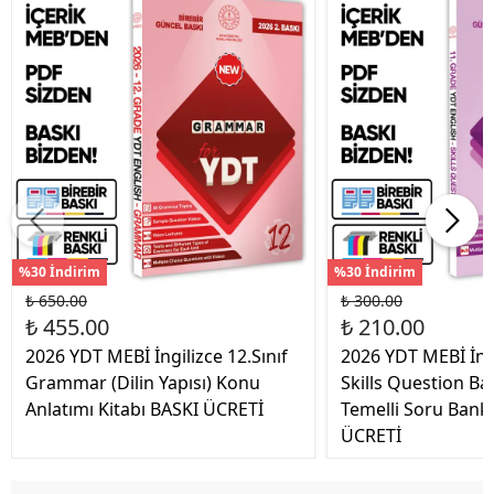
%30 İndirim
%30 İndirim
₺ 650.00
₺ 300.00
₺ 455.00
₺ 210.00
2026 YDT MEBİ İngilizce 12.Sınıf
2026 YDT MEBİ İngi
Grammar (Dilin Yapısı) Konu
Skills Question Ba
Anlatımı Kitabı BASKI ÜCRETİ
Temelli Soru Bank
ÜCRETİ