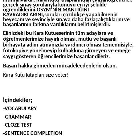
ihtimalivardır. Kara Kutu kitaplarından çalışanöğrenciler,
gerçek sınav sorularıyla konuyu en iyi şekilde
öğrendiklerini,ÖSYM’NİN MANTIĞINI
KAVRADIKLARINI,soruları çözdükçe yapabilmenin
heyecanı ve sevinciyle sınava daha fazlaçalıştıklarını ve
başarılarının farkına vardıklarını belirtmişlerdir.
Elinizdeki bu Kara Kutueserinin tüm adaylara ve
öğretmenlerimize hayırlı olması, mutlu ve başarılı
birhayata adım atmanızda yardımcı olması temennisiyle,
fotokopiye yönelmeyip kulhakkına girmeyen ve emeğe
saygı gösteren öğrencilerimize başarılar dileriz.
Başarı hakka girmeden mücadeleedenlerin olsun.
Kara Kutu Kitapları size yeter!
İçindekiler;
-VOCABULARY
-GRAMMAR
-CLOZE TEST
-SENTENCE COMPLETION