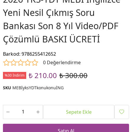
Yeni Nesil Çıkmış Soru
Bankası Son 8 Yıl Video/PDF
Çözümlü BASKI ÜCRETİ
Barkod
:
9786255412652
0 Değerlendirme
₺ 210.00
₺ 300.00
%30 İndirim
SKU
MEBİyksYDTkonukonuİNG
Sepete Ekle
Satın Al