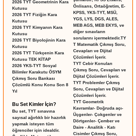
2026 TYT Geometrinin Kara
Önlisans, Ortaöğretim, E-
Kutusu
KPSS, YKS-TYT, MSÜ,
2026 TYT Fiziğin Kara
YGS, LYS, DGS, ALES,
Kutusu
MEB AGS, MEB EKYS, ve
2026 TYT Kimyanın Kara
diğer sınavların
Kutusu
sorularını içermektedir.
TY
2026 TYT Biyolojinin Kara
T Matematik Çıkmış Soru,
Kutusu
Cevapları ve Dijital
2026 TYT Türkçenin Kara
Çözümleri İçerir.
Kutusu TEK KİTAP
TYT Cebir Konuları
2026 YKS-TYT Sosyal
Çıkmış Soru, Cevapları ve
Bilimler Karakutu ÖSYM
Dijital Çözümleri İçerir.
Çıkmış Soru Bankası
TYT Problemler Çıkmış
Çözümlü Konu Konu Son 8
Soru, Cevapları ve Dijital
Yıl
Çözümleri İçerir.
TYT Geometrik
Bu Set Kimler İçin?
Kavramlar- Doğruda açı-
Bu set, TYT sınavına
Üçgenler- Çokgenler ve
sayısal ağırlıklı bir hazırlık
Dörtgenler- Çember ve
yapmak isteyen tüm
Daire - Analitik - Katı
öğrenciler için idealdir.
Cisimler Çıkmış Soru,