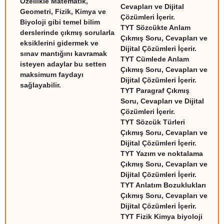
Özellikle Matematik,
Cevapları ve Dijital
Geometri, Fizik, Kimya ve
Çözümleri İçerir.
Biyoloji gibi temel bilim
TYT Sözcükte Anlam
derslerinde çıkmış sorularla
Çıkmış Soru, Cevapları ve
eksiklerini gidermek ve
Dijital Çözümleri İçerir.
sınav mantığını kavramak
TYT Cümlede Anlam
isteyen adaylar bu setten
Çıkmış Soru, Cevapları ve
maksimum faydayı
Dijital Çözümleri İçerir.
sağlayabilir.
TYT Paragraf Çıkmış
Soru, Cevapları ve Dijital
Çözümleri İçerir.
TYT Sözcük Türleri
Çıkmış Soru, Cevapları ve
Dijital Çözümleri İçerir.
TYT Yazım ve noktalama
Çıkmış Soru, Cevapları ve
Dijital Çözümleri İçerir.
TYT Anlatım Bozuklukları
Çıkmış Soru, Cevapları ve
Dijital Çözümleri İçerir.
TYT Fizik Kimya biyoloji