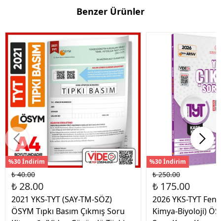
Benzer Ürünler
%30 İndirim
%30 İndirim
₺ 40.00
₺ 250.00
₺ 28.00
₺ 175.00
2021 YKS-TYT (SAY-TM-SÖZ)
2026 YKS-TYT Fen Bi
ÖSYM Tıpkı Basım Çıkmış Soru
Kimya-Biyoloji) Ö