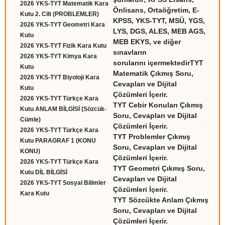
2026 YKS-TYT Matematik Kara
Önlisans, Ortaöğretim, E-
Kutu 2. Cilt (PROBLEMLER)
KPSS, YKS-TYT, MSÜ, YGS,
2026 YKS-TYT Geometri Kara
LYS, DGS, ALES, MEB AGS,
Kutu
MEB EKYS, ve diğer
2026 YKS-TYT Fizik Kara Kutu
sınavların
2026 YKS-TYT Kimya Kara
sorularını içermektedir
TYT
Kutu
Matematik Çıkmış Soru,
2026 YKS-TYT Biyoloji Kara
Cevapları ve Dijital
Kutu
Çözümleri İçerir.
2026 YKS-TYT Türkçe Kara
TYT Cebir Konuları Çıkmış
Kutu ANLAM BİLGİSİ (Sözcük-
Soru, Cevapları ve Dijital
Cümle)
Çözümleri İçerir.
2026 YKS-TYT Türkçe Kara
TYT Problemler Çıkmış
Kutu PARAGRAF 1 (KONU
Soru, Cevapları ve Dijital
KONU)
Çözümleri İçerir.
2026 YKS-TYT Türkçe Kara
TYT Geometri Çıkmış Soru,
Kutu DİL BİLGİSİ
Cevapları ve Dijital
2026 YKS-TYT Sosyal Bilimler
Çözümleri İçerir.
Kara Kutu
TYT Sözcükte Anlam Çıkmış
Soru, Cevapları ve Dijital
Çözümleri İçerir.