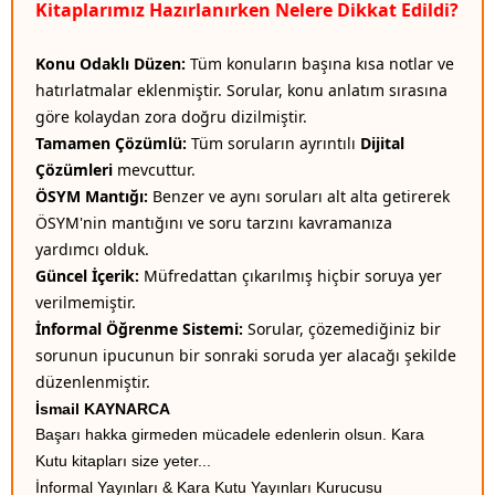
Kitaplarımız Hazırlanırken Nelere Dikkat Edildi?
Konu Odaklı Düzen:
Tüm konuların başına kısa notlar ve
hatırlatmalar eklenmiştir. Sorular, konu anlatım sırasına
göre kolaydan zora doğru dizilmiştir.
Tamamen Çözümlü:
Tüm soruların ayrıntılı
Dijital
Çözümleri
mevcuttur.
ÖSYM Mantığı:
Benzer ve aynı soruları alt alta getirerek
ÖSYM'nin mantığını ve soru tarzını kavramanıza
yardımcı olduk.
Güncel İçerik:
Müfredattan çıkarılmış hiçbir soruya yer
verilmemiştir.
İnformal Öğrenme Sistemi:
Sorular, çözemediğiniz bir
sorunun ipucunun bir sonraki soruda yer alacağı şekilde
düzenlenmiştir.
İsmail KAYNARCA
Başarı hakka girmeden mücadele edenlerin olsun. Kara
Kutu kitapları size yeter...
İnformal Yayınları & Kara Kutu Yayınları Kurucusu