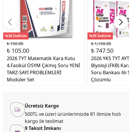
%30 İndirim
%35 İndirim
₺ 150.00
₺ 1,150.00
₺ 105.00
₺ 747.50
2026 TYT Matematik Kara Kutu
2026 YKS TYT AYT 
4.Fasikül ÖSYM Çıkmış Soru YENİ
Biyoloji (FKB) Kar
TARZ-SAYI PROBLEMLERİ
Soru Bankası 6lı Se
Modüler Set
Çözümlü
Ücretsiz Kargo
500TL ve üzeri ürünlerimizde 81 ilimize hızlı
kargo ile teslimat
9 Taksit İmkanı