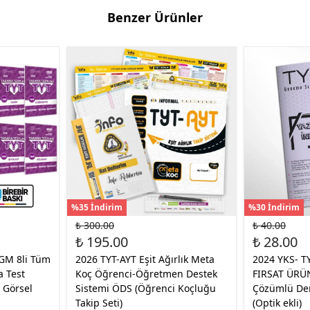
Benzer Ürünler
%35 İndirim
%30 İndirim
₺ 300.00
₺ 40.00
₺ 195.00
₺ 28.00
GM 8li Tüm
2026 TYT-AYT Eşit Ağırlık Meta
2024 YKS- T
 Test
Koç Öğrenci-Öğretmen Destek
FIRSAT ÜRÜN
i Görsel
Sistemi ÖDS (Öğrenci Koçluğu
Çözümlü De
Takip Seti)
(Optik ekli)