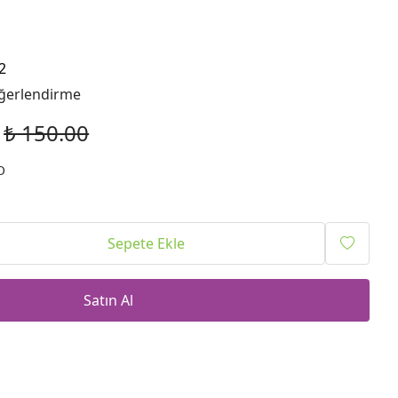
2
ğerlendirme
₺ 150.00
O
Sepete Ekle
Satın Al