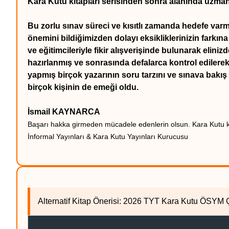
Kara Kutu kitapları serisinden sonra alanında uzman 
Bu zorlu sınav süreci ve kısıtlı zamanda hedefe varm
önemini bildiğimizden dolayı eksikliklerinizin farkına
ve eğitimcileriyle fikir alışverişinde bulunarak eliniz
hazırlanmış ve sonrasında defalarca kontrol edilere
yapmış birçok yazarının soru tarzını ve sınava bakış 
birçok kişinin de emeği oldu.
İsmail KAYNARCA
Başarı hakka girmeden mücadele edenlerin olsun. Kara Kutu kit
İnformal Yayınları & Kara Kutu Yayınları Kurucusu
Alternatif Kitap Önerisi: 2026 TYT Kara Kutu ÖSY