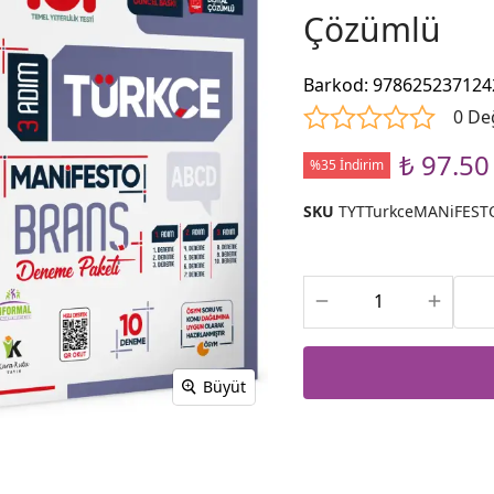
Çözümlü
Barkod
:
978625237124
0 De
₺ 97.50
%35 İndirim
SKU
TYTTurkceMANiFEST
Büyüt