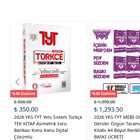
%30 İndirim
%35 İndirim
₺ 500.00
₺ 1,990.00
₺ 350.00
₺ 1,293.50
2026 YKS-TYT Yeni Sistem Türkçe
2026 YKS-TYT MEBİ-O
TEK KİTAP Asimetrik Soru
Dersler Özgün Tarama
Bankası Konu Konu Dijital
Kitabı A4 Boyut Renkl
Çözümlü
BASKI ÜCRETİ