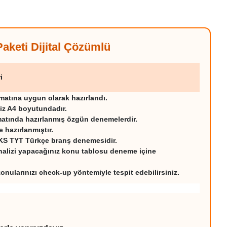
keti Dijital Çözümlü
i
atına uygun olarak hazırlandı.
z A4 boyutundadır.
matında hazırlanmış özgün denemelerdir.
e hazırlanmıştır.
KS TYT Türkçe branş denemesidir.
nalizi yapacağınız konu tablosu deneme içine
onularınızı check-up yöntemiyle tespit edebilirsiniz.