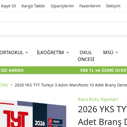
Kayıt Ol
Kargo Takibi
Siparişlerim
Favorilerim
İletişim
ORTAOKUL
İLKÖĞRETİM
OKUL
MSÜ
ÖNCESİ
İZ KARGO
500 TL ve ÜZERİ ÜCRET
İOKBS)
11. SINIF
EĞİTİM BİLİMLERİ
6. SINIF (İOKBS)
TYT
LİSANS
I
I
KİTAPLARI
KARA KUTU KİTAPLARI
KARA KUTU KİTAPLARI
KARA KUTU KİTAPLARI
KARA KUT
KARA KUT
(TM)
2026 YKS TYT Türkçe 3 Adım Manifesto 10 Adet Branş Dene
ÜNLER
ÖZGÜN ÜRÜNLER
ÖZGÜN ÜRÜNLER
ÖZGÜN ÜRÜNLER
ÖZGÜN Ü
ÖZGÜN Ü
Kara Kutu Yayınları
2026 YKS TY
Adet Branş 