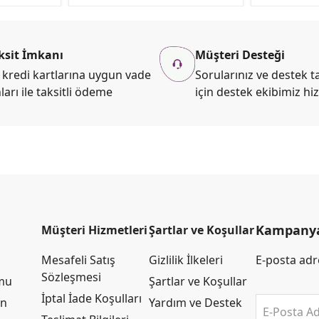
ksit İmkanı
Müşteri Desteği
kredi kartlarına uygun vade
Sorularınız ve destek ta
ları ile taksitli ödeme
için destek ekibimiz hi
Kampanya 
Müşteri Hizmetleri
Şartlar ve Koşullar
Mesafeli Satış
Gizlilik İlkeleri
E-posta adre
Sözleşmesi
rmu
Şartlar ve Koşullar
İptal İade Koşulları
an
Yardım ve Destek
E-Posta Ad