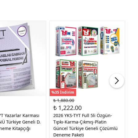
%35 İndirim
%35
₺ 1,880.00
₺ 
₺ 1,222.00
₺ 
YT Yazarlar Karması
2026 YKS-TYT Full 5li Özgün-
20
Ü Türkiye Geneli D.
Tıpkı-Karma-Çıkmış-Platin
MA
neme Kitapçığı
Güncel Türkiye Geneli Çözümlü
Bİ
Deneme Paketi
40