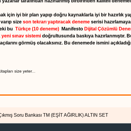
yazarlar tarafından hazırlanmış birbirinden kaliteli denemel
ak için iyi bir plan yapıp doğru kaynaklarla iyi bir hazırlı
 varıp size
son tekrarı yaptıracak deneme
serisi hazırlamaya
deki bu
Türkçe (10 deneme)
Manifesto
Dijital Çözümlü Den
k
yeni sınav sistemi
doğrultusunda baskıya hazırlanmıştır. 
açılarını görmüş olacaksınız.
Bu denemede ismini açıkladığı
apları size yeter...
M Çıkmış Soru Bankası TM (EŞİT AĞIRLIK) ALTIN SET