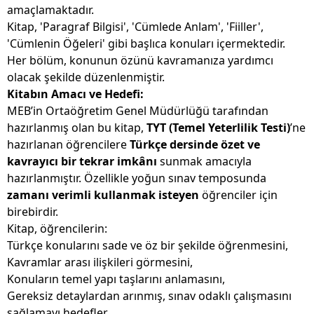
amaçlamaktadır.
Kitap, 'Paragraf Bilgisi', 'Cümlede Anlam', 'Fiiller',
'Cümlenin Öğeleri' gibi başlıca konuları içermektedir.
Her bölüm, konunun özünü kavramanıza yardımcı
olacak şekilde düzenlenmiştir.
Kitabın Amacı ve Hedefi:
MEB’in Ortaöğretim Genel Müdürlüğü tarafından
hazırlanmış olan bu kitap,
TYT (Temel Yeterlilik Testi)
’ne
hazırlanan öğrencilere
Türkçe
dersinde özet ve
kavrayıcı bir tekrar imkânı
sunmak amacıyla
hazırlanmıştır. Özellikle yoğun sınav temposunda
zamanı verimli kullanmak isteyen
öğrenciler için
birebirdir.
Kitap, öğrencilerin:
Türkçe konularını sade ve öz bir şekilde öğrenmesini,
Kavramlar arası ilişkileri görmesini,
Konuların temel yapı taşlarını anlamasını,
Gereksiz detaylardan arınmış, sınav odaklı çalışmasını
sağlamayı hedefler.