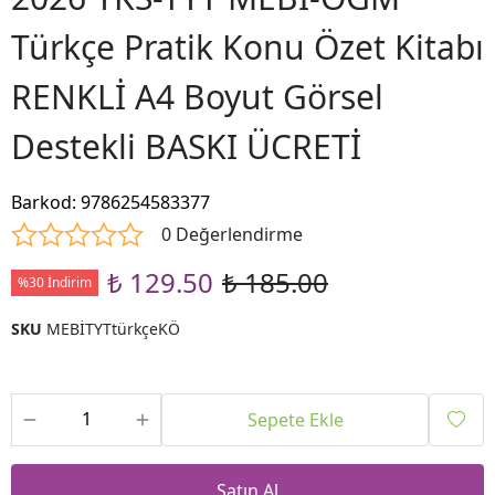
Türkçe Pratik Konu Özet Kitabı
RENKLİ A4 Boyut Görsel
Destekli BASKI ÜCRETİ
Barkod
:
9786254583377
0 Değerlendirme
₺ 129.50
₺ 185.00
%30 İndirim
SKU
MEBİTYTtürkçeKÖ
Sepete Ekle
Satın Al