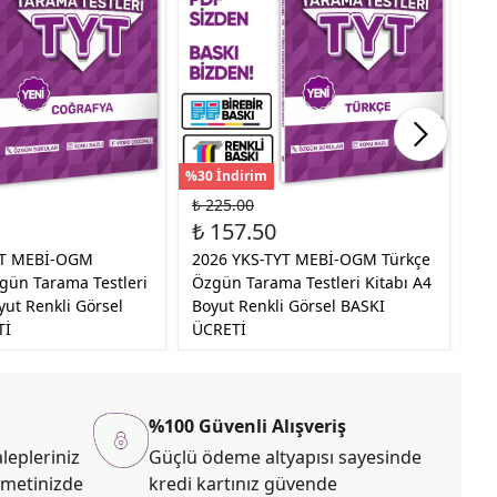
%30 İndirim
%50
₺ 225.00
₺ 
₺ 157.50
₺ 
YT MEBİ-OGM
2026 YKS-TYT MEBİ-OGM Türkçe
20
gün Tarama Testleri
Özgün Tarama Testleri Kitabı A4
As
yut Renkli Görsel
Boyut Renkli Görsel BASKI
Çö
Tİ
ÜCRETİ
%100 Güvenli Alışveriş
lepleriniz
Güçlü ödeme altyapısı sayesinde
zmetinizde
kredi kartınız güvende