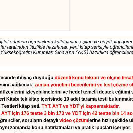
al ortamda öğrencilerin kullanımına açılan ve büyük ilgi gören 
tarafından titizlikle hazırlanan yeni kitap serisiyle öğrencileri
e Yükseköğretim Kurumları Sınavı'na (YKS) hazırlıkta öğrenciler
sürecinde ihtiyaç duyduğu
düzenli konu tekrarı ve ölçme
fırsat
mesini sağlamak,
z
aman yönetimi becerilerini ve test çözme str
düzeylerini izleyebilmelerini ve hedef temelli destek eğitimi
Kitabı tek kitap içerisinde 19 adet tarama testi bulunmakt
stleri kitap seti,
TYT, AYT ve YDT'yi kapsamaktadır.
, AYT için 176 testte 3 bin 173 ve YDT için 42 testte bin 14 s
ğrenciler, soruların detaylı
video çözüm
lerine hızlı şekilde u
nı zamanda konu hatırlatmaları ve pratik ipuçları içeriyor.