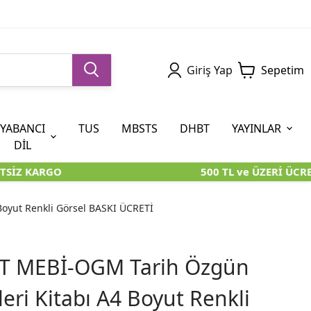
Giriş Yap
Sepetim
YABANCI
TUS
MBSTS
DHBT
YAYINLAR
DİL
SİZ KARGO
500 TL ve ÜZERİ ÜCRET
5. SINIF (İOKBS)
AYT
ÖABT
U KİTAPLARI
U KİTAPLARI
KARA KUTU KİTAPLARI
KARA KUTU KİTAPLARI
ÖZGÜN ÜRÜNLER
oyut Renkli Görsel BASKI ÜCRETİ
RÜNLER
RÜNLER
ÖZGÜN ÜRÜNLER
ÖZGÜN ÜRÜNLER
KARA KUTU KİTAPLARI
YT MEBİ-OGM Tarih Özgün
eri Kitabı A4 Boyut Renkli