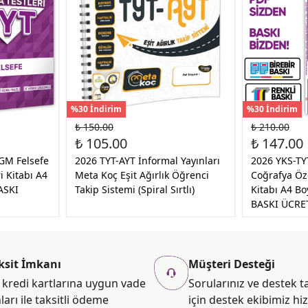
%30 İndirim
%30 İndirim
₺ 150.00
₺ 210.00
₺ 105.00
₺ 147.00
GM Felsefe
2026 TYT-AYT İnformal Yayınları
2026 YKS-T
 Kitabı A4
Meta Koç Eşit Ağırlık Öğrenci
Coğrafya Öz
ASKI
Takip Sistemi (Spiral Sırtlı)
Kitabı A4 Bo
BASKI ÜCRE
ksit İmkanı
Müşteri Desteği
kredi kartlarına uygun vade
Sorularınız ve destek ta
ları ile taksitli ödeme
için destek ekibimiz hi