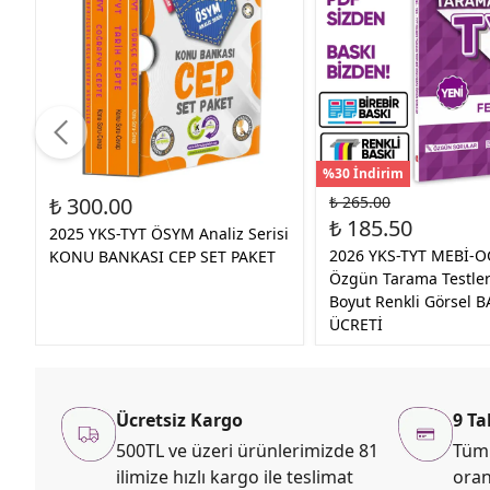
%30 İndirim
₺ 300.00
₺ 265.00
₺ 185.50
2025 YKS-TYT ÖSYM Analiz Serisi
2026 YKS-TYT MEBİ-O
KONU BANKASI CEP SET PAKET
Özgün Tarama Testleri
Boyut Renkli Görsel B
ÜCRETİ
Ücretsiz Kargo
9 Ta
500TL ve üzeri ürünlerimizde 81
Tüm 
ilimize hızlı kargo ile teslimat
oran