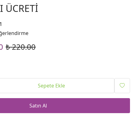
I ÜCRETİ
1
ğerlendirme
0
₺ 220.00
Sepete Ekle
Satın Al