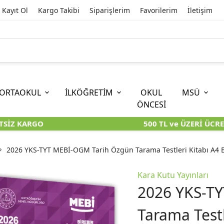
Kayıt Ol
Kargo Takibi
Siparişlerim
Favorilerim
İletişim
ORTAOKUL
İLKÖĞRETİM
OKUL
MSÜ
ÖNCESİ
SİZ KARGO
500 TL ve ÜZERİ ÜCRET
İOKBS)
11. SINIF
EĞİTİM BİLİMLERİ
6. SINIF (İOKBS)
TYT
LİSANS
I
I
KİTAPLARI
KARA KUTU KİTAPLARI
KARA KUTU KİTAPLARI
KARA KUTU KİTAPLARI
KARA KUT
KARA KUT
2026 YKS-TYT MEBİ-OGM Tarih Özgün Tarama Testleri Kitabı A4 B
ÜNLER
ÖZGÜN ÜRÜNLER
ÖZGÜN ÜRÜNLER
ÖZGÜN ÜRÜNLER
ÖZGÜN Ü
ÖZGÜN Ü
Kara Kutu Yayınları
2026 YKS-T
Tarama Testl