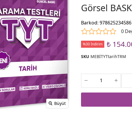
Görsel BASK
Barkod
:
978625234586
0 De
₺ 154.0
%30 İndirim
SKU
MEBİTYTtarihTRM
Büyüt