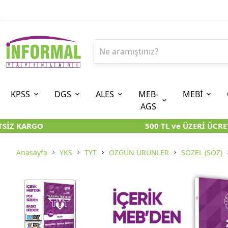
KPSS
DGS
ALES
MEB-
MEBİ
AGS
SİZ KARGO
500 TL ve ÜZERİ ÜCRET
9. SINIF
ÖN LİSANS
8. SINIF (LGS-İOKBS)
10. SINIF
ORTAÖĞRETİM
7. SINIF (
ÖZGÜN ÜRÜNLER
KARA KUTU KİTAPLARI
KARA KUTU KİTAPLARI
KARA KUTU KİTAPLAR
KARA KUTU KİTAPLAR
KARA KUTU 
Anasayfa
YKS
TYT
ÖZGÜN ÜRÜNLER
SÖZEL (SÖZ)
KARA KUTU KİTAPLARI
ÖZGÜN ÜRÜNLER
ÖZGÜN ÜRÜNLER
ÖZGÜN ÜRÜNLER
ÖZGÜN ÜRÜNLER
ÖZGÜN ÜR