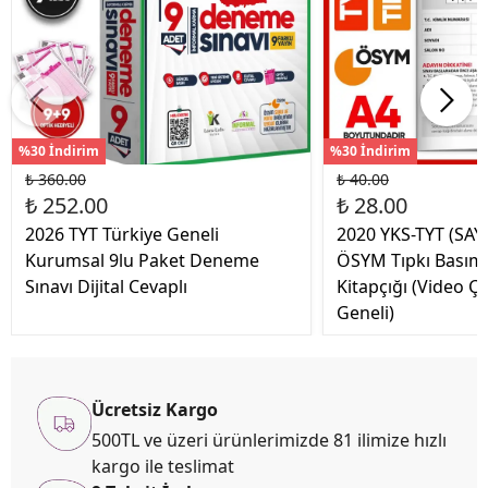
%30 İndirim
%30 İndirim
₺ 360.00
₺ 40.00
₺ 252.00
₺ 28.00
2026 TYT Türkiye Geneli
2020 YKS-TYT (SAY
Kurumsal 9lu Paket Deneme
ÖSYM Tıpkı Basım
Sınavı Dijital Cevaplı
Kitapçığı (Video Ç
Geneli)
Ücretsiz Kargo
500TL ve üzeri ürünlerimizde 81 ilimize hızlı
kargo ile teslimat