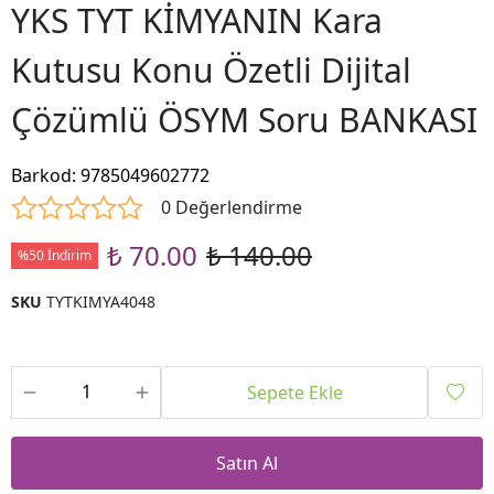
YKS TYT KİMYANIN Kara
Kutusu Konu Özetli Dijital
Çözümlü ÖSYM Soru BANKASI
Barkod
:
9785049602772
0 Değerlendirme
₺ 70.00
₺ 140.00
%50 İndirim
SKU
TYTKIMYA4048
Sepete Ekle
Satın Al