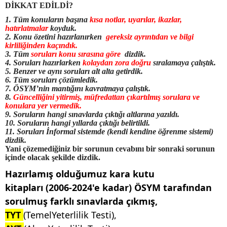
DİKKAT EDİLDİ?
1. Tüm konuların başına
kısa notlar, uyarılar, ikazlar,
hatırlatmalar
koyduk.
2. Konu özetini hazırlanırken
gereksiz ayrıntıdan ve bilgi
kirliliğinden kaçındık.
3. Tüm
soruları konu sırasına göre
dizdik.
4. Soruları hazırlarken
kolaydan zora doğru
sıralamaya çalıştık.
5. Benzer ve aynı soruları alt alta getirdik.
6. Tüm soruları çözümledik.
7. ÖSYM’nin mantığını kavratmaya çalıştık.
8.
Güncelliğini yitirmiş, müfredattan çıkartılmış sorulara ve
konulara yer vermedik.
9. Soruların hangi sınavlarda çıktığı altlarına yazıldı.
10. Soruların hangi yıllarda çıktığı belirtildi.
11. Soruları İnformal sistemde (kendi kendine öğrenme sistemi)
dizdik.
Yani çözemediğiniz bir sorunun cevabını bir sonraki sorunun
içinde olacak şekilde dizdik.
Hazırlamış olduğumuz kara kutu
kitapları (2006-2024'e kadar) ÖSYM tarafından
sorulmuş farklı sınavlarda çıkmış,
TYT
(TemelYeterlilik Testi),