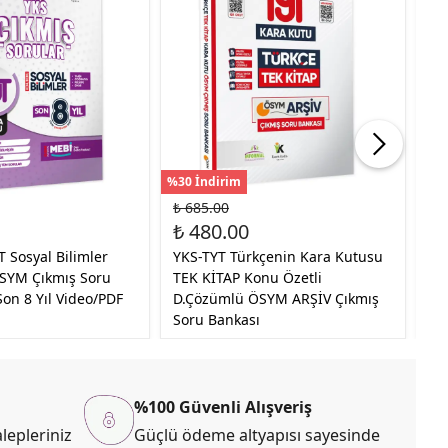
%30 İndirim
%30
₺ 685.00
₺ 
₺ 480.00
₺ 
 Sosyal Bilimler
YKS-TYT Türkçenin Kara Kutusu
YK
SYM Çıkmış Soru
TEK KİTAP Konu Özetli
TE
on 8 Yıl Video/PDF
D.Çözümlü ÖSYM ARŞİV Çıkmış
D.
Soru Bankası
So
%100 Güvenli Alışveriş
lepleriniz
Güçlü ödeme altyapısı sayesinde