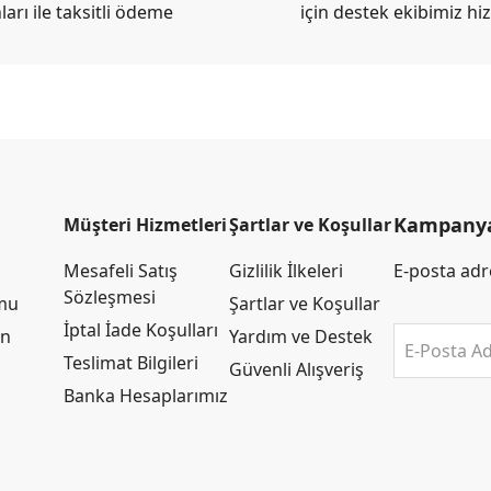
ları ile taksitli ödeme
için destek ekibimiz hi
Kampanya 
Müşteri Hizmetleri
Şartlar ve Koşullar
Mesafeli Satış
Gizlilik İlkeleri
E-posta adre
Sözleşmesi
rmu
Şartlar ve Koşullar
İptal İade Koşulları
an
Yardım ve Destek
E-Posta Ad
Teslimat Bilgileri
Güvenli Alışveriş
Banka Hesaplarımız