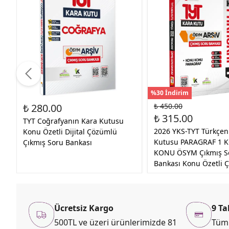
%30 İndirim
₺ 280.00
₺ 450.00
₺ 315.00
TYT Coğrafyanın Kara Kutusu
2026 YKS-TYT Türkçen
Konu Özetli Dijital Çözümlü
Kutusu PARAGRAF 1 
Çıkmış Soru Bankası
KONU ÖSYM Çıkmış S
Bankası Konu Özetli 
Ücretsiz Kargo
9 Ta
500TL ve üzeri ürünlerimizde 81
Tüm 