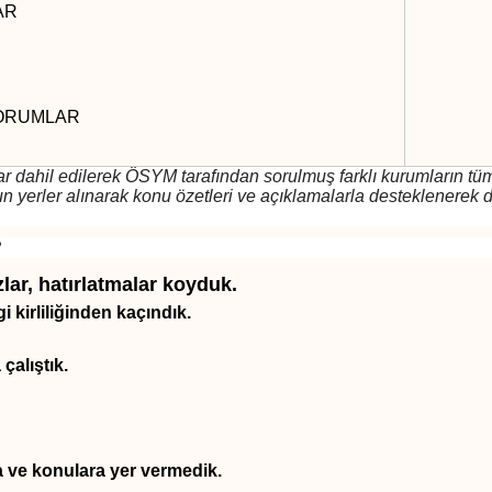
AR
YORUMLAR
r dahil edilerek ÖSYM tarafından sorulmuş farklı kurumların 
rler alınarak konu özetleri ve açıklamalarla desteklenerek de
?
zlar, hatırlatmalar
koyduk.
i kirliliğinden kaçındık.
çalıştık.
ra ve konulara yer vermedik.