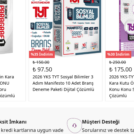
%35 İndirim
%30 İndirim
₺ 150.00
₺ 250.00
₺ 97.50
₺ 175.00
in Kara
2026 YKS TYT Sosyal Bilimler 3
2026 YKS-TYT
KONU
Adım Manifesto 10 Adet Branş
Kara Kutu Ö
oru
Deneme Paketi Dijital Çözümlü
Konu Konu S
Çözümlü
Çözümlü
ksit İmkanı
Müşteri Desteği
kredi kartlarına uygun vade
Sorularınız ve destek ta