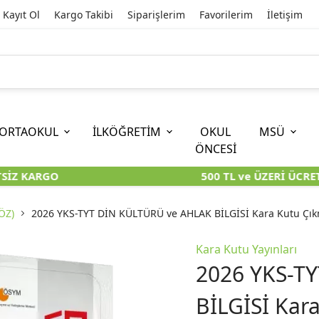
Kayıt Ol
Kargo Takibi
Siparişlerim
Favorilerim
İletişim
ORTAOKUL
İLKÖĞRETİM
OKUL
MSÜ
ÖNCESİ
İZ KARGO
500 TL ve ÜZERİ ÜCRETS
İOKBS)
11. SINIF
EĞİTİM BİLİMLERİ
6. SINIF (İOKBS)
TYT
LİSANS
I
I
KİTAPLARI
KARA KUTU KİTAPLARI
KARA KUTU KİTAPLARI
KARA KUTU KİTAPLARI
KARA KUT
KARA KUT
ÖZ)
2026 YKS-TYT DİN KÜLTÜRÜ ve AHLAK BİLGİSİ Kara Kutu Çıkm
ÜNLER
ÖZGÜN ÜRÜNLER
ÖZGÜN ÜRÜNLER
ÖZGÜN ÜRÜNLER
ÖZGÜN Ü
ÖZGÜN Ü
Kara Kutu Yayınları
2026 YKS-T
BİLGİSİ Kar