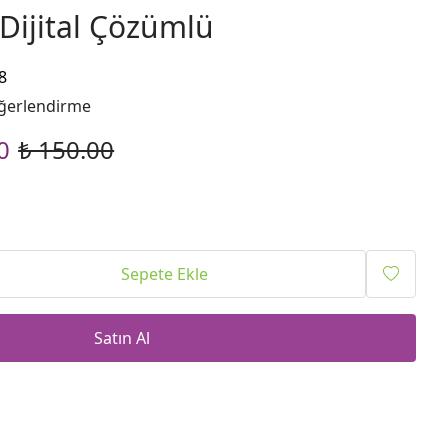
Dijital Çözümlü
8
ğerlendirme
0
₺ 150.00
Sepete Ekle
Satın Al