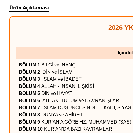
Ürün Açıklaması
2026 Y
İçindek
BÖLÜM 1
BİLGİ ve İNANÇ
BÖLÜM 2
DİN ve İSLAM
BÖLÜM 3
İSLAM ve İBADET
BÖLÜM 4
ALLAH - İNSAN İLİŞKİSİ
BÖLÜM 5
DİN ve HAYAT
BÖLÜM 6
AHLAKİ TUTUM ve DAVRANIŞLAR
BÖLÜM 7
İSLAM DÜŞÜNCESİNDE İTİKADİ, SİYAS
BÖLÜM 8
DÜNYA ve AHİRET
BÖLÜM 9
KUR'AN'A GÖRE HZ. MUHAMMED (SAS)
BÖLÜM 10
KUR'AN'DA BAZI KAVRAMLAR