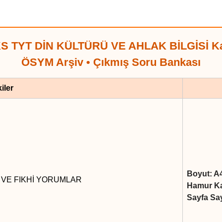
KS TYT DİN KÜLTÜRÜ VE AHLAK BİLGİSİ Ka
ÖSYM Arşiv • Çıkmış Soru Bankası
iler
Boyut: A
İ VE FIKHİ YORUMLAR
Hamur Kal
Sayfa Say