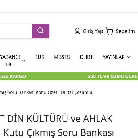
Giriş Yap
Sepetim
YABANCI
TUS
MBSTS
DHBT
YAYINLAR
DİL
İZ KARGO
500 TL ve ÜZERİ ÜCRET
5. SINIF (İOKBS)
AYT
ÖABT
U KİTAPLARI
U KİTAPLARI
KARA KUTU KİTAPLARI
KARA KUTU KİTAPLARI
ÖZGÜN ÜRÜNLER
ış Soru Bankası Konu Özetli Dijital Çözümlü
RÜNLER
RÜNLER
ÖZGÜN ÜRÜNLER
ÖZGÜN ÜRÜNLER
KARA KUTU KİTAPLARI
YT DİN KÜLTÜRÜ ve AHLAK
a Kutu Çıkmış Soru Bankası