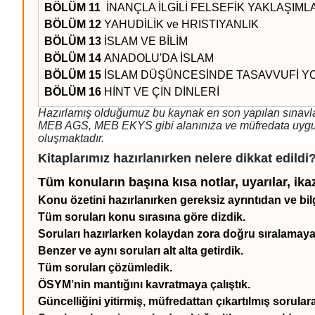
BÖLÜM 11
İNANÇLA İLGİLİ FELSEFİK YAKLAŞIML
BÖLÜM 12
YAHUDİLİK ve HRISTIYANLIK
BÖLÜM 13
İSLAM VE BİLİM
BÖLÜM 14
ANADOLU'DA İSLAM
BÖLÜM 15
İSLAM DÜŞÜNCESİNDE TASAVVUFİ 
BÖLÜM 16
HİNT VE ÇİN DİNLERİ
Hazırlamış olduğumuz bu kaynak en son yapılan sınavla
MEB AGS, MEB EKYS gibi alanınıza ve müfredata uygun ye
oluşmaktadır.
Kitaplarımız hazırlanırken nelere dikkat edildi
Tüm konuların başına
kısa notlar, uyarılar, ika
Konu özetini hazırlanırken gereksiz ayrıntıdan ve bilg
Tüm soruları konu sırasına göre dizdik.
Soruları hazırlarken kolaydan zora doğru sıralamaya 
Benzer ve aynı soruları alt alta getirdik.
Tüm soruları çözümledik.
ÖSYM’nin mantığını kavratmaya çalıştık.
Güncelliğini yitirmiş, müfredattan çıkartılmış sorula