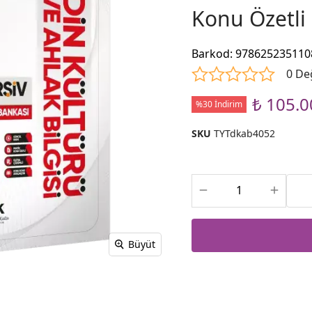
Konu Özetli 
Barkod
:
978625235110
0 De
₺ 105.0
%30 İndirim
SKU
TYTdkab4052
Büyüt