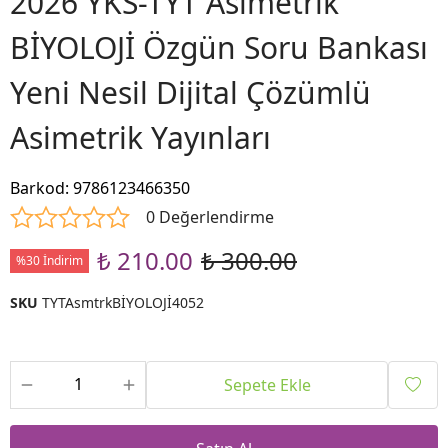
2026 YKS-TYT Asimetrik
BİYOLOJİ Özgün Soru Bankası
Yeni Nesil Dijital Çözümlü
Asimetrik Yayınları
Barkod
:
9786123466350
0 Değerlendirme
₺ 210.00
₺ 300.00
%30 İndirim
SKU
TYTAsmtrkBİYOLOJİ4052
Sepete Ekle