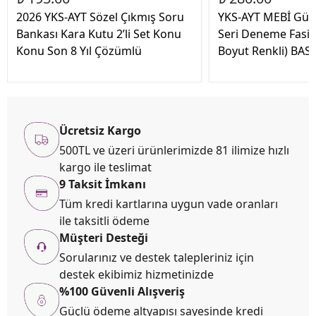
2026 YKS-AYT Sözel Çıkmış Soru
YKS-AYT MEBİ Günc
Bankası Kara Kutu 2’li Set Konu
Seri Deneme Fasik
Konu Son 8 Yıl Çözümlü
Boyut Renkli) BAS
Ücretsiz Kargo
500TL ve üzeri ürünlerimizde 81 ilimize hızlı
kargo ile teslimat
9 Taksit İmkanı
Tüm kredi kartlarına uygun vade oranları
ile taksitli ödeme
Müşteri Desteği
Sorularınız ve destek talepleriniz için
destek ekibimiz hizmetinizde
%100 Güvenli Alışveriş
Güçlü ödeme altyapısı sayesinde kredi