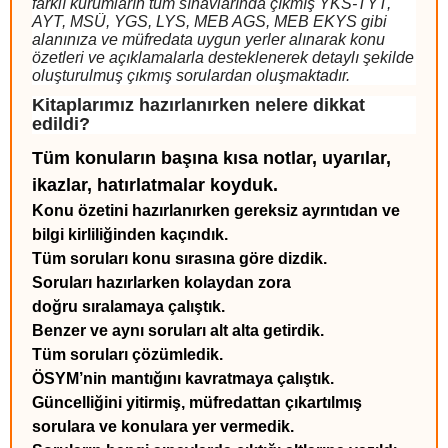
farklı kurumların tüm sınavlarında çıkmış YKS-TYT,
AYT, MSÜ, YGS, LYS, MEB AGS, MEB EKYS gibi
alanınıza ve müfredata uygun yerler alınarak konu
özetleri ve açıklamalarla desteklenerek detaylı şekilde
oluşturulmuş çıkmış sorulardan oluşmaktadır.
Kitaplarımız hazırlanırken nelere dikkat
edildi?
Tüm konuların başına
kısa notlar, uyarılar,
ikazlar, hatırlatmalar
koyduk.
Konu özetini hazırlanırken gereksiz ayrıntıdan ve
bilgi kirliliğinden kaçındık.
Tüm soruları konu sırasına göre dizdik.
Soruları hazırlarken kolaydan zora
doğru sıralamaya çalıştık.
Benzer ve aynı soruları alt alta getirdik.
Tüm soruları çözümledik.
ÖSYM’nin mantığını kavratmaya çalıştık.
Güncelliğini yitirmiş, müfredattan çıkartılmış
sorulara ve konulara yer vermedik.