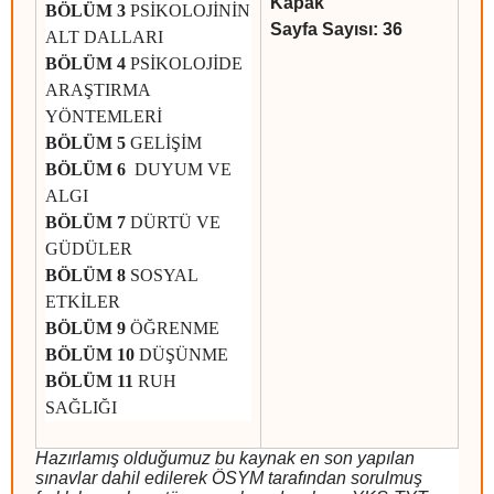
Kapak
BÖLÜM 3
PSİKOLOJİNİN
Sayfa Sayısı: 36
ALT DALLARI
BÖLÜM 4
PSİKOLOJİDE
ARAŞTIRMA
YÖNTEMLERİ
BÖLÜM 5
GELİŞİM
BÖLÜM 6
DUYUM VE
ALGI
BÖLÜM 7
DÜRTÜ VE
GÜDÜLER
BÖLÜM 8
SOSYAL
ETKİLER
BÖLÜM 9
ÖĞRENME
BÖLÜM 10
DÜŞÜNME
BÖLÜM 11
RUH
SAĞLIĞI
Hazırlamış olduğumuz bu kaynak en son yapılan
sınavlar dahil edilerek ÖSYM tarafından sorulmuş