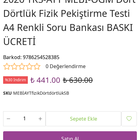
Dörtlük Fizik Pekiştirme Testi
A4 Renkli Soru Bankası BASKI
ÜCRETİ
Barkod
:
9786254528385
0 Değerlendirme
₺ 441.00
₺ 630.00
%30 İndirim
SKU
MEBİAYTfizikDörtdörtlükSB
Sepete Ekle
Satın Al