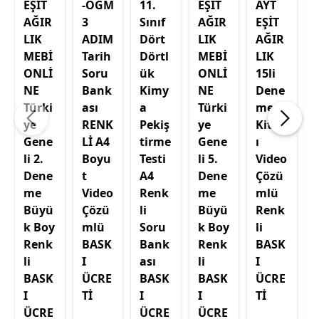
EŞİT
-OGM
11.
EŞİT
AYT
AĞIR
3
Sınıf
AĞIR
EŞİT
LIK
ADIM
Dört
LIK
AĞIR
MEBİ
Tarih
Dörtl
MEBİ
LIK
ONLİ
Soru
ük
ONLİ
15li
NE
Bank
Kimy
NE
Dene
Türki
ası
a
Türki
me
ye
RENK
Pekiş
ye
Kitab
Gene
Lİ A4
tirme
Gene
ı
li 2.
Boyu
Testi
li 5.
Video
Dene
t
A4
Dene
Çözü
me
Video
Renk
me
mlü
Büyü
Çözü
li
Büyü
Renk
t
k Boy
mlü
Soru
k Boy
li
Renk
BASK
Bank
Renk
BASK
li
I
ası
li
I
BASK
ÜCRE
BASK
BASK
ÜCRE
I
Tİ
I
I
Tİ
I
ÜCRE
ÜCRE
ÜCRE