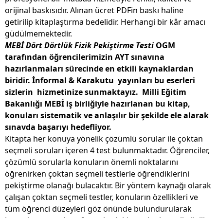
orijinal baskısıdır. Alınan ücret PDFin baskı haline
getirilip kitaplaştırma bedelidir. Herhangi bir kâr amacı
güdülmemektedir.
MEBİ Dört Dörtlük Fizik Pekiştirme Testi
OGM
tarafından öğrencilerimizin AYT sınavına
hazırlanmaları sürecinde en etkili kaynaklardan
biridir. İnformal & Karakutu yayınları bu eserleri
sizlerin hizmetinize sunmaktayız.
Milli Eğitim
Bakanlığı MEBİ iş birliğiyle hazırlanan bu kitap,
konuları sistematik ve anlaşılır bir şekilde ele alarak
sınavda başarıyı hedefliyor.
Kitapta her konuya yönelik çözümlü sorular ile çoktan
seçmeli soruları içeren 4 test bulunmaktadır. Öğrenciler,
çözümlü sorularla konuların önemli noktalarını
öğrenirken çoktan seçmeli testlerle öğrendiklerini
pekiştirme olanağı bulacaktır. Bir yöntem kaynağı olarak
çalışan çoktan seçmeli testler, konuların özellikleri ve
tüm öğrenci düzeyleri göz önünde bulundurularak