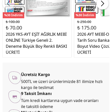
%30 İndirim
%30 İndirim
₺ 100.00
₺ 250.00
₺ 70.00
₺ 175.00
2026 YKS-AYT EŞİT AĞIRLIK MEBİ
2026 AYT MEBİ-O
ONLİNE Türkiye Geneli 2.
Tarih Soru Bankas
Deneme Büyük Boy Renkli BASKI
Boyut Video Çözü
ÜCRETİ
ÜCRETİ
Ücretsiz Kargo
500TL ve üzeri ürünlerimizde 81 ilimize hızlı
kargo ile teslimat
9 Taksit İmkanı
Tüm kredi kartlarına uygun vade oranları
ile taksitli ödeme