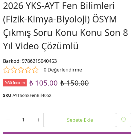
2026 YKS-AYT Fen Bilimleri
(Fizik-Kimya-Biyoloji) ÖSYM
Çıkmış Soru Konu Konu Son 8
Yıl Video Çözümlü
Barkod
:
9786215040453
0 Değerlendirme
₺ 105.00
₺ 150.00
%30 İndirim
SKU
AYTSon8FenBil4052
Sepete Ekle