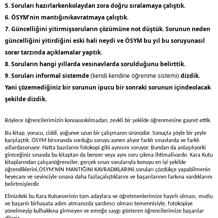
5. Soruları hazırlarkenkolaydan zora doğru sıralamaya çalıştık.
6. ÖSYM’nin mantığınıkavratmaya çalıştık.
7. Güncelliğini yitirmişsoruların çözümüne not düştük. Sorunun neden
güncelliğini yitirdiğini eski hali
neydi ve ÖSYM bu yıl bu soruyunasıl
sorar tarzında açıklamalar yaptık.
8. Soruların hangi yıllarda vesınavlarda sorulduğunu belirttik.
9. Soruları informal sistemde
(kendi kendine öğrenme sistemi)
dizdik.
Yani çözemediğiniz bir sorunun ipucu
bir sonraki sorunun içindeolacak
şekilde dizdik.
Böylece öğrencilerimizin konuyusıkılmadan, zevkli bir şekilde öğrenmesine gayret ettik.
Bu kitap, yorucu, ciddi, yoğunve uzun bir çalışmanın ürünüdür. Sonuçta şöyle bir şeyle
karşılaştık. ÖSYM birsınavda sorduğu soruyu aynen alıyor farklı sınavlarda ve farklı
yıllardasoruyor. Hatta bazılarını fotokopi gibi aynısını soruyor. Bundan da anlaşılıyorki
gireceğiniz sınavda bu kitaptan da benzer veya aynı soru çıkma ihtimalivardır.
Kara Kutu
kitaplarından çalışanöğrenciler, gerçek sınav sorularıyla konuyu en iyi şekilde
öğrendiklerini,ÖSYM’NİN
MANTIĞINI KAVRADIKLARINI,soruları çözdükçe yapabilmenin
heyecanı ve sevinciyle sınava daha fazlaçalıştıklarını ve başarılarının farkına vardıklarını
belirtmişlerdir.
Elinizdeki bu Kara Kutueserinin tüm adaylara ve öğretmenlerimize hayırlı olması, mutlu
ve başarılı birhayata adım atmanızda yardımcı olması temennisiyle, fotokopiye
yönelmeyip kulhakkına girmeyen ve emeğe saygı gösteren öğrencilerimize başarılar