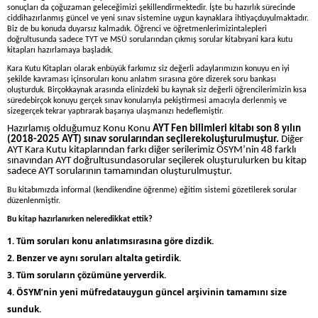
sonuçları da çoğuzaman geleceğimizi şekillendirmektedir. İşte bu hazırlık sürecinde
ciddihazırlanmış güncel ve yeni sınav sistemine uygun kaynaklara ihtiyaçduyulmaktadır.
Biz de bu konuda duyarsız kalmadık. Öğrenci ve öğretmenlerimizintalepleri
doğrultusunda sadece TYT ve MSÜ sorularından çıkmış sorular kitabıyani kara kutu
kitapları hazırlamaya başladık.
Kara Kutu Kitapları olarak enbüyük farkımız siz değerli adaylarımızın konuyu en iyi
şekilde kavraması içinsoruları konu anlatım sırasına göre dizerek soru bankası
oluşturduk. Birçokkaynak arasında elinizdeki bu kaynak siz değerli öğrencilerimizin kısa
süredebirçok konuyu gerçek sınav konularıyla pekiştirmesi amacıyla derlenmiş ve
sizegerçek tekrar yaptırarak başarıya ulaşmanızı hedeflemiştir.
Hazırlamış olduğumuz Konu Konu
AYT Fen bilimleri kitabı son 8 yılın
(2018-2025 AYT) sınav sorularından seçilerekoluşturulmuştur.
Diğer
AYT Kara Kutu kitaplarından farkı diğer serilerimiz ÖSYM’nin 48 farklı
sınavından AYT doğrultusundasorular seçilerek oluşturulurken bu kitap
sadece AYT sorularının tamamından oluşturulmuştur.
Bu kitabımızda informal (kendikendine öğrenme) eğitim sistemi gözetilerek sorular
düzenlenmiştir.
Bu kitap hazırlanırken neleredikkat ettik?
1. Tüm soruları konu anlatımsırasına göre dizdik.
2. Benzer ve aynı soruları altalta getirdik.
3. Tüm soruların çözümüne yerverdik.
4. ÖSYM’nin yeni müfredatauygun güncel arşivinin tamamını size
sunduk.