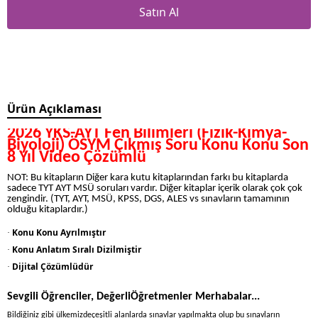
Satın Al
Ürün Açıklaması
2026 YKS-AYT Fen Bilimleri (Fizik-Kimya-
Biyoloji) ÖSYM Çıkmış Soru Konu Konu Son
8 Yıl Video Çözümlü
NOT:
Bu kitapların Diğer kara kutu kitaplarından farkı bu kitaplarda
sadece TYT AYT MSÜ soruları vardır. Diğer kitaplar içerik olarak çok çok
zengindir. (TYT, AYT, MSÜ, KPSS, DGS, ALES vs sınavların tamamının
olduğu kitaplardır.)
Konu Konu Ayrılmıştır
·
Konu Anlatım Sıralı Dizilmiştir
·
Dijital Çözümlüdür
·
Sevgili Öğrenciler, DeğerliÖğretmenler Merhabalar...
Bildiğiniz gibi ülkemizdeçeşitli alanlarda sınavlar yapılmakta olup bu sınavların