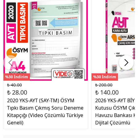
%30 İndirim
%30 İndirim
₺ 40.00
₺ 200.00
₺ 28.00
₺ 140.00
2020 YKS-AYT (SAY-TM) ÖSYM
2026 YKS-AYT BİYO
Tıpkı Basım Çıkmış Soru Deneme
Kutusu ÖSYM Çıkm
Kitapçığı (Video Çözümlü Türkiye
Havuzu Bankası Ko
Geneli)
Dijital Çözümlü