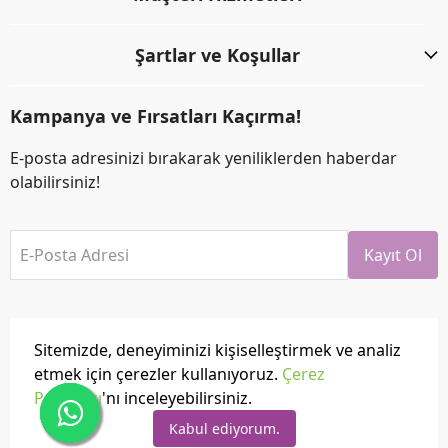
Şartlar ve Koşullar
Kampanya ve Fırsatları Kaçırma!
E-posta adresinizi bırakarak yeniliklerden haberdar
olabilirsiniz!
E-Posta Adresi
Kayıt Ol
Sitemizde, deneyiminizi kişiselleştirmek ve analiz
etmek için çerezler kullanıyoruz.
Çerez
Politikası
'nı inceleyebilirsiniz.
Tüm hakları saklıdır.
Powered by
ikas
Kabul ediyorum.