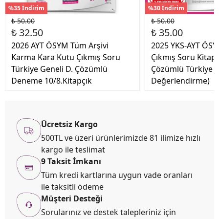
%35 İndirim
%30 İndirim
₺ 50.00
₺ 50.00
₺ 32.50
₺ 35.00
2026 AYT ÖSYM Tüm Arşivi
2025 YKS-AYT ÖSY
Karma Kara Kutu Çıkmış Soru
Çıkmış Soru Kitapç
Türkiye Geneli D. Çözümlü
Çözümlü Türkiye G
Deneme 10/8.Kitapçık
Değerlendirme)
Ücretsiz Kargo
500TL ve üzeri ürünlerimizde 81 ilimize hızlı
kargo ile teslimat
9 Taksit İmkanı
Tüm kredi kartlarına uygun vade oranları
ile taksitli ödeme
Müşteri Desteği
Sorularınız ve destek talepleriniz için