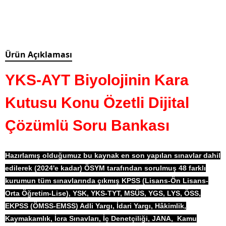
Ürün Açıklaması
YKS-AYT Biyolojinin Kara
Kutusu Konu Özetli Dijital
Çözümlü Soru Bankası
Hazırlamış olduğumuz bu kaynak en son yapılan sınavlar dahil
edilerek (2024'e kadar) ÖSYM tarafından sorulmuş 48 farklı
kurumun tüm sınavlarında çıkmış KPSS (Lisans-Ön Lisans-
Orta Öğretim-Lise), YSK, YKS-TYT, MSÜS, YGS, LYS, ÖSS,
EKPSS (ÖMSS-EMSS) Adli Yargı, İdari Yargı, Hâkimlik,
Kaymakamlık, İcra Sınavları, İç Denetçiliği, JANA, Kamu