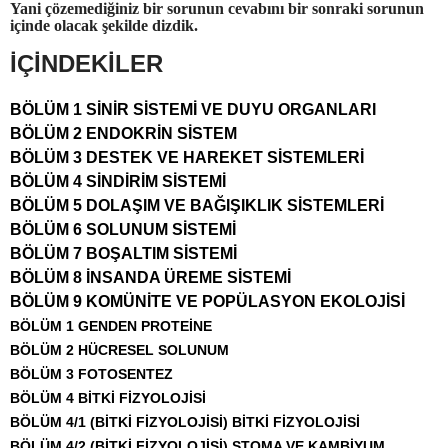
Yani çözemediğiniz bir sorunun cevabını bir sonraki sorunun
içinde olacak şekilde dizdik.
İÇİNDEKİLER
BÖLÜM 1 SİNİR SİSTEMİ VE DUYU ORGANLARI
BÖLÜM 2 ENDOKRİN SİSTEM
BÖLÜM 3 DESTEK VE HAREKET SİSTEMLERİ
BÖLÜM 4 SİNDİRİM SİSTEMİ
BÖLÜM 5 DOLAŞIM VE BAĞIŞIKLIK SİSTEMLERİ
BÖLÜM 6 SOLUNUM SİSTEMİ
BÖLÜM 7 BOŞALTIM SİSTEMİ
BÖLÜM 8 İNSANDA ÜREME SİSTEMİ
BÖLÜM 9 KOMÜNİTE VE POPÜLASYON EKOLOJİSİ
BÖLÜM 1 GENDEN PROTEİNE
BÖLÜM 2 HÜCRESEL SOLUNUM
BÖLÜM 3 FOTOSENTEZ
BÖLÜM 4 BİTKİ FİZYOLOJİSİ
BÖLÜM 4/1 (BİTKİ FİZYOLOJİSİ) BİTKİ FİZYOLOJİSİ
BÖLÜM 4/2 (BİTKİ FİZYOLOJİSİ) STOMA VE KAMBİYUM