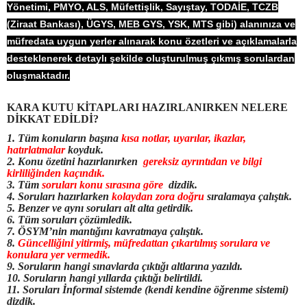
Yönetimi, PMYO, ALS, Müfettişlik, Sayıştay, TODAİE, TCZB
(Ziraat Bankası), ÜGYS, MEB GYS, YSK, MTS gibi) alanınıza ve
müfredata uygun yerler alınarak konu özetleri ve açıklamalarla
desteklenerek detaylı şekilde oluşturulmuş çıkmış sorulardan
oluşmaktadır.
KARA KUTU KİTAPLARI HAZIRLANIRKEN NELERE
DİKKAT EDİLDİ?
1. Tüm konuların başına
kısa notlar, uyarılar, ikazlar,
hatırlatmalar
koyduk.
2. Konu özetini hazırlanırken
gereksiz ayrıntıdan ve bilgi
kirliliğinden kaçındık.
3. Tüm
soruları konu sırasına göre
dizdik.
4. Soruları hazırlarken
kolaydan zora doğru
sıralamaya çalıştık.
5. Benzer ve aynı soruları alt alta getirdik.
6. Tüm soruları çözümledik.
7. ÖSYM’nin mantığını kavratmaya çalıştık.
8.
Güncelliğini yitirmiş, müfredattan çıkartılmış sorulara ve
konulara yer vermedik.
9. Soruların hangi sınavlarda çıktığı altlarına yazıldı.
10. Soruların hangi yıllarda çıktığı belirtildi.
11. Soruları İnformal sistemde (kendi kendine öğrenme sistemi)
dizdik.