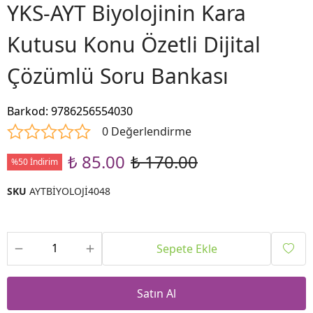
YKS-AYT Biyolojinin Kara
Kutusu Konu Özetli Dijital
Çözümlü Soru Bankası
Barkod
:
9786256554030
0 Değerlendirme
₺ 85.00
₺ 170.00
%50 İndirim
SKU
AYTBİYOLOJİ4048
Sepete Ekle
Satın Al