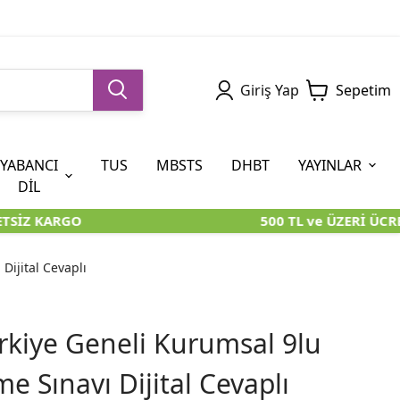
Giriş Yap
Sepetim
YABANCI
TUS
MBSTS
DHBT
YAYINLAR
DİL
TSİZ KARGO
500 TL ve ÜZERİ ÜCRE
5. SINIF (İOKBS)
AYT
ÖABT
U KİTAPLARI
U KİTAPLARI
KARA KUTU KİTAPLARI
KARA KUTU KİTAPLARI
ÖZGÜN ÜRÜNLER
Dijital Cevaplı
RÜNLER
RÜNLER
ÖZGÜN ÜRÜNLER
ÖZGÜN ÜRÜNLER
KARA KUTU KİTAPLARI
rkiye Geneli Kurumsal 9lu
 Sınavı Dijital Cevaplı