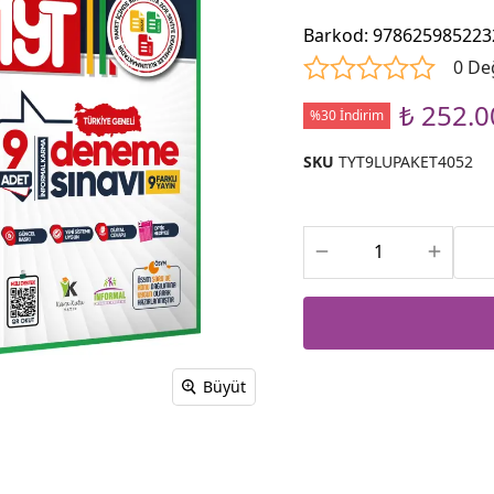
Barkod
:
978625985223
0 De
₺ 252.0
%30 İndirim
SKU
TYT9LUPAKET4052
Büyüt