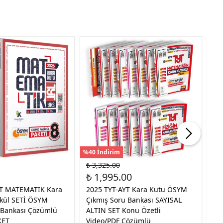
%40 İndirim
%35
₺ 3,325.00
₺ 
₺ 1,995.00
₺ 
YT MATEMATİK Kara
2025 TYT-AYT Kara Kutu ÖSYM
20
ikül SETİ ÖSYM
Çıkmış Soru Bankası SAYISAL
Bi
 Bankası Çözümlü
ALTIN SET Konu Özetli
Sor
KET
Video/PDF Çözümlü
Çö