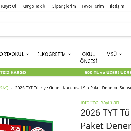
Kayıt Ol
Kargo Takibi
Siparişlerim
Favorilerim
İletişim
ORTAOKUL
İLKÖĞRETİM
OKUL
MSÜ
ÖNCESİ
SİZ KARGO
500 TL ve ÜZERİ ÜCRE
İOKBS)
11. SINIF
EĞİTİM BİLİMLERİ
6. SINIF (İOKBS)
TYT
LİSANS
I
I
KİTAPLARI
KARA KUTU KİTAPLARI
KARA KUTU KİTAPLARI
KARA KUTU KİTAPLARI
KARA KUT
KARA KUT
(SAY)
2026 TYT Türkiye Geneli Kurumsal 9lu Paket Deneme Sınavı 
ÜNLER
ÖZGÜN ÜRÜNLER
ÖZGÜN ÜRÜNLER
ÖZGÜN ÜRÜNLER
ÖZGÜN Ü
ÖZGÜN Ü
İnformal Yayınları
2026 TYT Tü
Paket Deneme