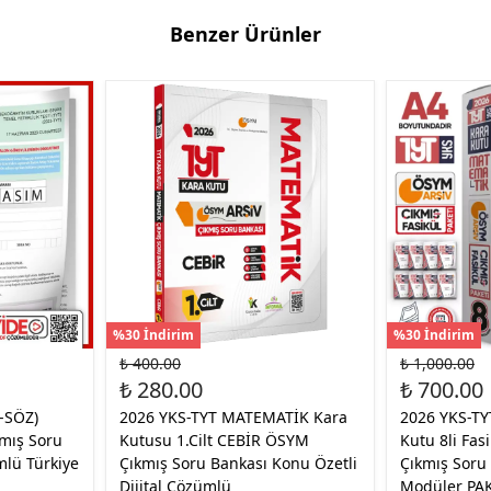
Benzer Ürünler
%30 İndirim
%30 İndirim
₺ 400.00
₺ 1,000.00
₺ 280.00
₺ 700.00
-SÖZ)
2026 YKS-TYT MATEMATİK Kara
2026 YKS-T
mış Soru
Kutusu 1.Cilt CEBİR ÖSYM
Kutu 8li Fas
mlü Türkiye
Çıkmış Soru Bankası Konu Özetli
Çıkmış Soru
Dijital Çözümlü
Modüler PA