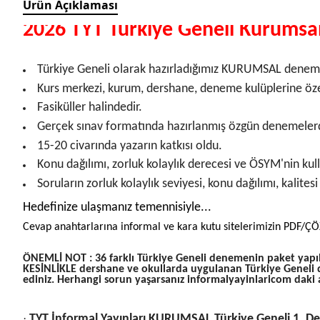
Ürün Açıklaması
2026 TYT Türkiye Geneli Kurumsal
Türkiye Geneli olarak hazırladığımız KURUMSAL denemele
Kurs merkezi, kurum, dershane, deneme kulüplerine öz
Fasiküller halindedir.
Gerçek sınav formatında hazırlanmış özgün denemelerd
15-20 civarında yazarın katkısı oldu.
Konu dağılımı, zorluk kolaylık derecesi ve ÖSYM'nin kull
Soruların zorluk kolaylık seviyesi, konu dağılımı, kalites
Hedefinize ulaşmanız temennisiyle...
Cevap anahtarlarına informal ve kara kutu sitelerimizin PDF/Ç
ÖNEMLİ NOT : 36 farklı Türkiye Geneli denemenin paket yapılm
KESİNLİKLE dershane ve okullarda uygulanan Türkiye Geneli
ediniz. Herhangi sorun yaşarsanız informalyayinlaricom daki al
·
TYT İnformal Yayınları KURUMSAL Türkiye Geneli 1. D