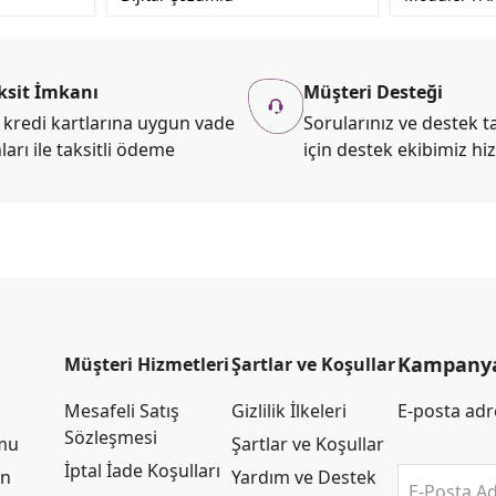
ksit İmkanı
Müşteri Desteği
kredi kartlarına uygun vade
Sorularınız ve destek ta
ları ile taksitli ödeme
için destek ekibimiz hi
Kampanya 
Müşteri Hizmetleri
Şartlar ve Koşullar
Mesafeli Satış
Gizlilik İlkeleri
E-posta adre
Sözleşmesi
rmu
Şartlar ve Koşullar
İptal İade Koşulları
an
Yardım ve Destek
E-Posta Ad