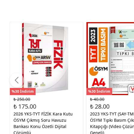
%30 İndirim
%30 İndirim
₺ 250.00
₺ 40.00
₺ 175.00
₺ 28.00
2026 YKS-TYT FİZİK Kara Kutu
2023 YKS-TYT (SAY-TM
ÖSYM Çıkmış Soru Havuzu
ÖSYM Tıpkı Basım Çık
Bankası Konu Özetli Dijital
Kitapçığı (Video Çözü
Çözümlü
Geneli)