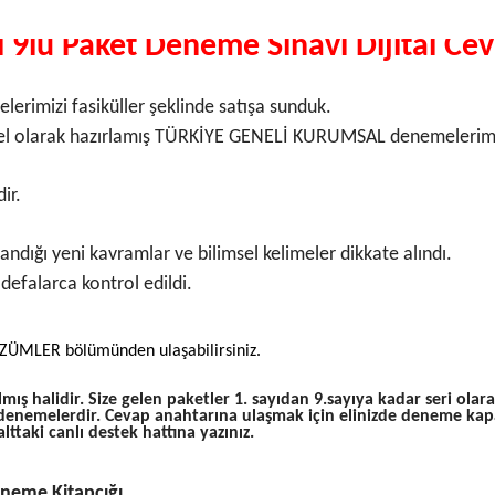
 9lu Paket Deneme Sınavı Dijital Cev
rimizi fasiküller şeklinde satışa sunduk.
el olarak hazırlamış TÜRKİYE GENELİ KURUMSAL denemelerimizi 
ir.
andığı yeni kavramlar ve bilimsel kelimeler dikkate alındı.
i defalarca kontrol edildi.
ÖZÜMLER bölümünden ulaşabilirsiniz.
ış halidir. Size gelen paketler 1. sayıdan 9.sayıya kadar seri ol
 denemelerdir. Cevap anahtarına ulaşmak için elinizde deneme ka
ttaki canlı destek hattına yazınız.
eneme Kitapçığı