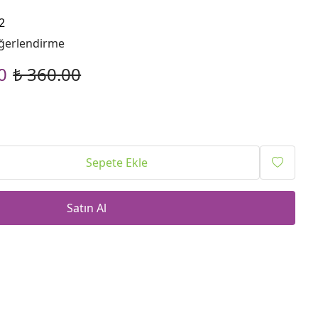
2
ğerlendirme
0
₺ 360.00
Sepete Ekle
Satın Al